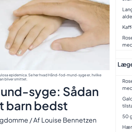
Lang
ald
Kaf
Rose
me
Læge
ulosa epidemica. Se her hvad Hånd-fod-mund-syge er, hvilke
 bliver smittet.
Rose
und-syge: Sådan
me
Gal
t barn bedst
tils
50 g
ygdomme
/ Af
Louise Bennetzen
Hæm