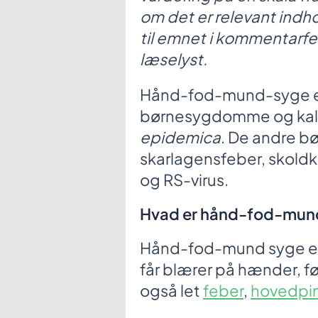
om det er relevant indh
til emnet i kommentarfe
læselyst.
Hånd-fod-mund-syge er
børnesygdomme og ka
epidemica
. De andre 
skarlagensfeber, skold
og RS-virus.
Hvad er hånd-fod-mun
Hånd-fod-mund syge er e
får blærer på hænder, f
også let
feber
,
hovedpi