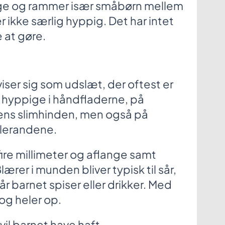
e og rammer især småbørn mellem
r ikke særlig hyppig. Det har intet
at gøre.
er sig som udslæt, der oftest er
r hyppige i håndfladerne, på
ns slimhinden, men også på
lerandene.
 fire millimeter og aflange samt
lærer i munden bliver typisk til sår,
år barnet spiser eller drikker. Med
og heler op.
vil barnet have haft