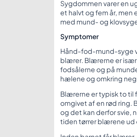
Sygdommen varer en ug
et halvt og fem år, men e
med mund- og klovsyge 
Symptomer
Hånd-fod-mund-syge vis
blærer. Blærerne er isæ
fodsålerne og på munde
hælene og omkring neg
Blærerne er typisk to til
omgivet af en rød ring. B
og det kan derfor svie, n
tiden tørrer blærene ud 
Inden barnet får blærer, 