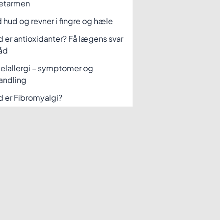
etarmen
 hud og revner i fingre og hæle
 er antioxidanter? Få lægens svar
åd
elallergi – symptomer og
andling
 er Fibromyalgi?