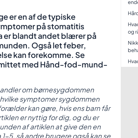
end
Hård
er en af de typiske
Hvad
ptomer på stomatitis
og r
 er blandt andet blærer på
Nikk
munden. Også let feber,
beh
else kan forekomme. Se
Hvad
 smittet med Hånd-fod-mund-
er handler om børnesygdommen
hvilke symptomer sygdommen
orælder kan gøre, hvis ens barn får
klen er nyttig for dig, og du er
unden af artiklen at give den en
a 1-5, så andre brugere også kan se