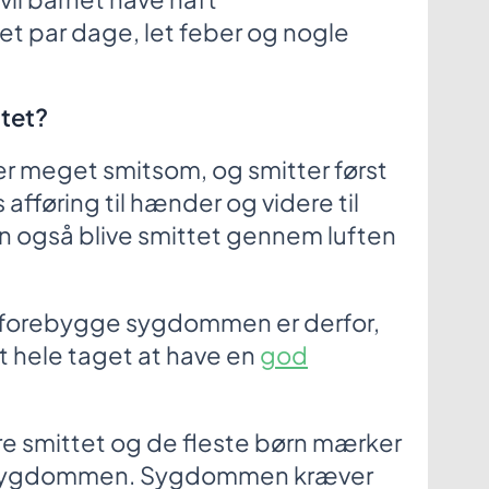
et par dage, let feber og nogle
ttet?
 meget smitsom, og smitter først
afføring til hænder og videre til
n også blive smittet gennem luften
 forebygge sygdommen er derfor,
t hele taget at have en
god
være smittet og de fleste børn mærker
r sygdommen. Sygdommen kræver