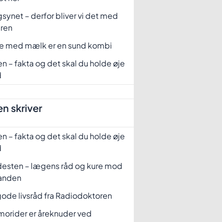
synet – derfor bliver vi det med
eren
fe med mælk er en sund kombi
n – fakta og det skal du holde øje
d
n skriver
n – fakta og det skal du holde øje
d
desten – lægens råd og kure mod
tanden
ode livsråd fra Radiodoktoren
orider er åreknuder ved