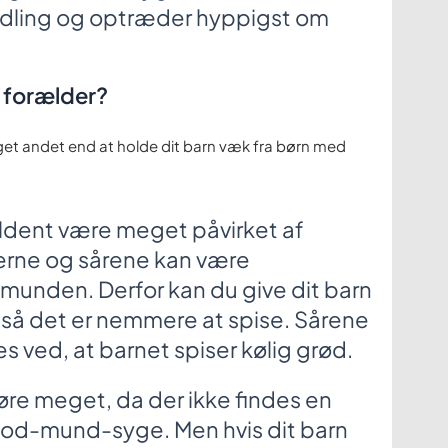
ndling og optræder hyppigst om
.
 forælder?
et andet end at holde dit barn væk fra børn med
jældent være meget påvirket af
ne og sårene kan være
munden. Derfor kan du give dit barn
så det er nemmere at spise. Sårene
s ved, at barnet spiser kølig grød.
øre meget, da der ikke findes en
od-mund-syge. Men hvis dit barn