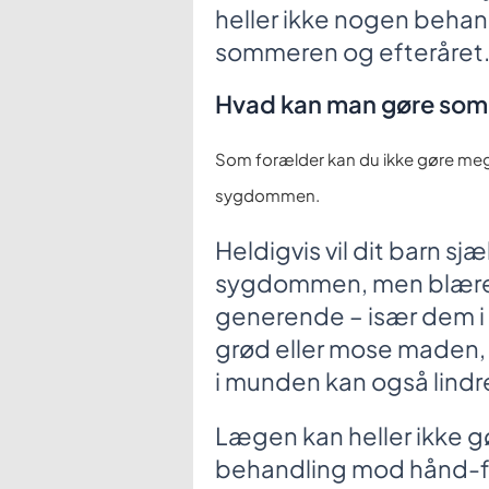
heller ikke nogen beha
sommeren og efteråret
Hvad kan man gøre som
Som forælder kan du ikke gøre meg
sygdommen.
Heldigvis vil dit barn s
sygdommen, men blærer
generende – især dem i 
grød eller mose maden, 
i munden kan også lindre
Lægen kan heller ikke g
behandling mod hånd-f