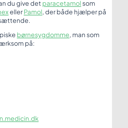
kan du give det
paracetamol
som
nex
eller
Pamol
, der både hjælper på
dsættende.
ypiske
børnesygdomme
, man som
mærksom på:
n.medicin.dk