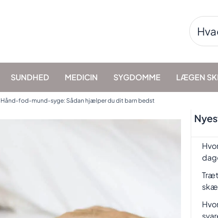
Søg
efter:
SUNDHED
MEDICIN
SYGDOMME
LÆGEN SK
»
Hånd-fod-mund-syge: Sådan hjælper du dit barn bedst
Nyest
Hvor
dag
Træt
skæ
Hvor
svar