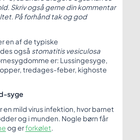
old. Skriv også gerne din kommentar
ltet. På forhånd tak og god
 en af de typiske
ldes også
stomatitis vesiculosa
børnesygdomme er: Lussingesyge,
kopper, tredages-feber, kighoste
d-syge
n mild virus infektion, hvor barnet
ødder og i munden. Nogle børn får
ne
og er
forkølet
.