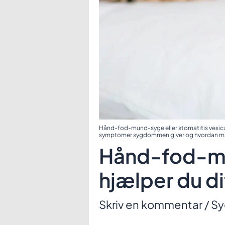
Hånd-fod-mund-syge eller stomatitis vesic
symptomer sygdommen giver og hvordan man
Hånd-fod-m
hjælper du di
Skriv en kommentar
/
S