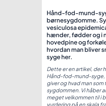
Hånd-fod-mund-syge 
børnesygdomme. Sym
vesiculosa epidemica
hænder, fødder og i 
hovedpine og forkøl
hvordan man bliver
syge her.
Dette er en artikel, d
Hånd-fod-mund-syge, 
giver og hvad man som f
sygdommen. Vi håber arti
meget velkommen til i b
vurdering på en skala fr