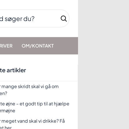
RIVER
OM/KONTAKT
e artikler
 mange skridt skal vi gå om
en?
te øjne – et godt tip til at hjælpe
rmøjne
 meget vand skal vi drikke? Få
et her