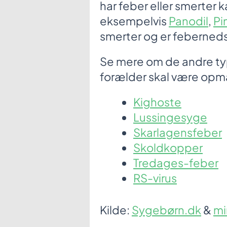
har feber eller smerter 
eksempelvis
Panodil
,
Pi
smerter og er feberne
Se mere om de andre t
forælder skal være op
Kighoste
Lussingesyge
Skarlagensfeber
Skoldkopper
Tredages-feber
RS-virus
Kilde:
Sygebørn.dk
&
mi