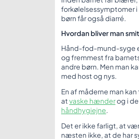
forkølelsessymptomer i 
børn får også diarré.
Hvordan bliver man smi
Hånd-fod-mund-syge er
og fremmest fra barnets 
andre børn. Men man ka
med host og nys.
En af måderne man kan
at
vaske hænder
og i de
håndhygiejne
.
Det er ikke farligt, at 
næsten ikke, at de ha