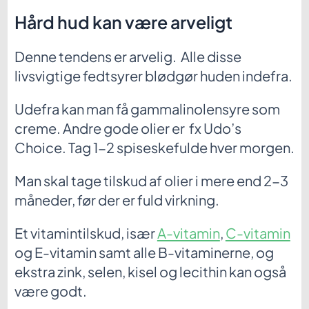
Hård hud kan være arveligt
Denne tendens er arvelig. Alle disse
livsvigtige fedtsyrer blødgør huden indefra.
Udefra kan man få gammalinolensyre som
creme. Andre gode olier er fx Udo’s
Choice. Tag 1-2 spiseskefulde hver morgen.
Man skal tage tilskud af olier i mere end 2-3
måneder, før der er fuld virkning.
Et vitamintilskud, især
A-vitamin
,
C-vitamin
og E-vitamin samt alle B-vitaminerne, og
ekstra zink, selen, kisel og lecithin kan også
være godt.