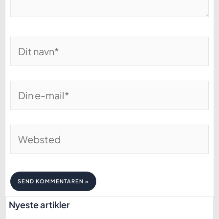
Dit
navn*
Din
e-
mail*
Websted
Nyeste artikler