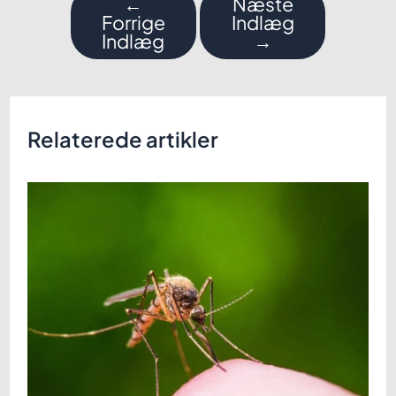
←
Næste
Forrige
Indlæg
Indlæg
→
Relaterede artikler