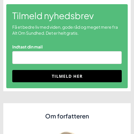
Tilmeld nyhedsbrev
Få et bedre liv med viden, gode råd og meget mere fra
Alt Om Sundhed. Det er helt gratis.
Indtast din mail
TILMELD HER
Om forfatteren