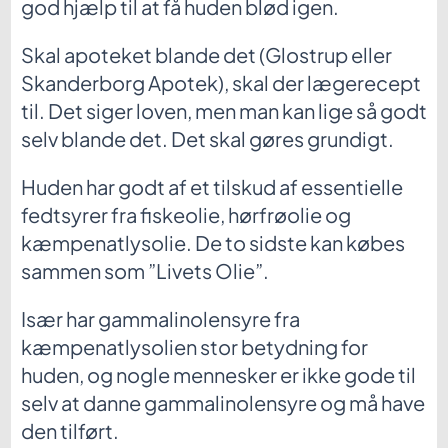
god hjælp til at få huden blød igen.
Skal apoteket blande det (Glostrup eller
Skanderborg Apotek), skal der lægerecept
til. Det siger loven, men man kan lige så godt
selv blande det. Det skal gøres grundigt.
Huden har godt af et tilskud af essentielle
fedtsyrer fra fiskeolie, hørfrøolie og
kæmpenatlysolie. De to sidste kan købes
sammen som ”Livets Olie”.
Især har gammalinolensyre fra
kæmpenatlysolien stor betydning for
huden, og nogle mennesker er ikke gode til
selv at danne gammalinolensyre og må have
den tilført.