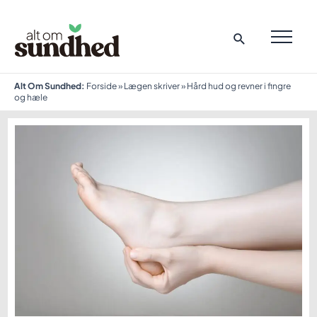
Gå
til
indholdet
MAI
ME
Alt Om Sundhed:
Forside
»
Lægen skriver
»
Hård hud og revner i fingre
og hæle