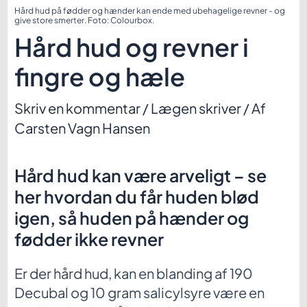
Hård hud på fødder og hænder kan ende med ubehagelige revner - og
give store smerter. Foto: Colourbox.
Hård hud og revner i
fingre og hæle
Skriv en kommentar
/
Lægen skriver
/ Af
Carsten Vagn Hansen
Hård hud kan være arveligt – se
her hvordan du får huden blød
igen, så huden på hænder og
fødder ikke revner
Er der hård hud, kan en blanding af 190
Decubal og 10 gram salicylsyre være en