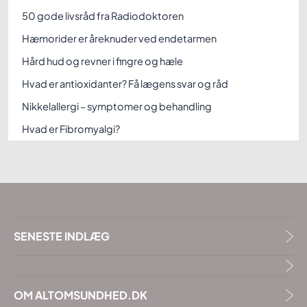
50 gode livsråd fra Radiodoktoren
Hæmorider er åreknuder ved endetarmen
Hård hud og revner i fingre og hæle
Hvad er antioxidanter? Få lægens svar og råd
Nikkelallergi – symptomer og behandling
Hvad er Fibromyalgi?
SENESTE INDLÆG
OM ALTOMSUNDHED.DK