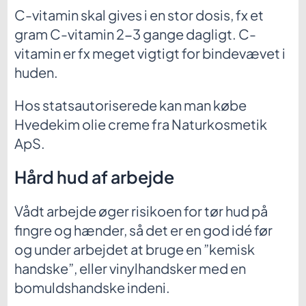
C-vitamin skal gives i en stor dosis, fx et
gram C-vitamin 2-3 gange dagligt. C-
vitamin er fx meget vigtigt for bindevævet i
huden.
Hos statsautoriserede kan man købe
Hvedekim olie creme fra Naturkosmetik
ApS.
Hård hud af arbejde
Vådt arbejde øger risikoen for tør hud på
fingre og hænder, så det er en god idé før
og under arbejdet at bruge en ”kemisk
handske”, eller vinylhandsker med en
bomuldshandske indeni.