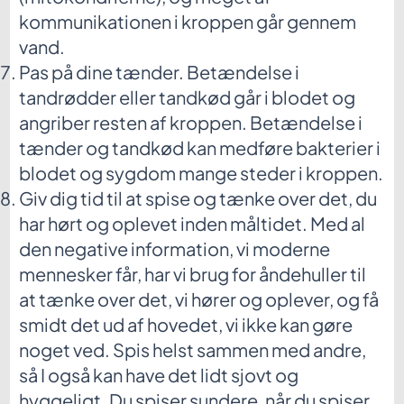
kommunikationen i kroppen går gennem
vand.
Pas på dine tænder. Betændelse i
tandrødder eller tandkød går i blodet og
angriber resten af kroppen. Betændelse i
tænder og tandkød kan medføre bakterier i
blodet og sygdom mange steder i kroppen.
Giv dig tid til at spise og tænke over det, du
har hørt og oplevet inden måltidet. Med al
den negative information, vi moderne
mennesker får, har vi brug for åndehuller til
at tænke over det, vi hører og oplever, og få
smidt det ud af hovedet, vi ikke kan gøre
noget ved. Spis helst sammen med andre,
så I også kan have det lidt sjovt og
hyggeligt. Du spiser sundere, når du spiser