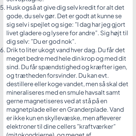
Husk også at give dig selv kredit for alt det
gode, du selv gør. Det er godt at kunne se
sig selv i spejlet og sige: ”I dag har jeg gjort
livet gladere og lysere for andre”. Sig højt til
dig selv: ”Du er god nok”.
Drik to liter ukogt vand hver dag. Du får det
meget bedre med hele din krop og med dit
sind. Du får spændstighed og kræfter igen,
og trætheden forsvinder. Du kan evt.
destillere eller koge vandet, men så skal det
mineraliseres med en smule havsalt samt
gerne magnetiseres ved at stå på en
magnetplade eller en Granderplade. Vand
er ikke kun en skyllevæske, men afleverer
elektroner til dine cellers ”kraftværker”
(mitokondrierne), og meget af