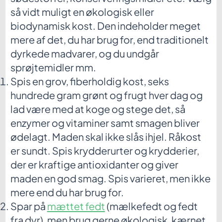
så vidt muligt en økologisk eller
biodynamisk kost. Den indeholder meget
mere af det, du har brug for, end traditionelt
dyrkede madvarer, og du undgår
sprøjtemidler mm.
Spis en grov, fiberholdig kost, seks
hundrede gram grønt og frugt hver dag og
lad være med at koge og stege det, så
enzymer og vitaminer samt smagen bliver
ødelagt. Maden skal ikke slås ihjel. Råkost
er sundt. Spis krydderurter og krydderier,
der er kraftige antioxidanter og giver
maden en god smag. Spis varieret, men ikke
mere end du har brug for.
Spar på
mættet fedt
(mælkefedt og fedt
fra dyr), men brug gerne økologisk, kærnet