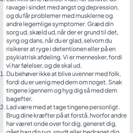
ravage i sindet med angst og depression,
og du får problemer med musklerne og
andre legemlige symptomer. Græd din
sorg ud, skæld ud, når der er grund til det,
syng og dans, når du er glad, selvom du
risikerer at ryge i detentionen eller på en
psykiatrisk afdeling. Vi er mennesker, fordi
vi har følelser, og de skal ud.
Du behøver ikke at blive uvenner med folk,
fordi du er uenig med dem om noget. Snak
tingene igennem og hyg dig så med dem
bagefter.
Lad være med at tage tingene personligt.
Brug dine kræfter på at forstå, hvorfor andre
har været onde over for dig, generet dig,
gået bag din ryg, snydt eller bedraget dig.