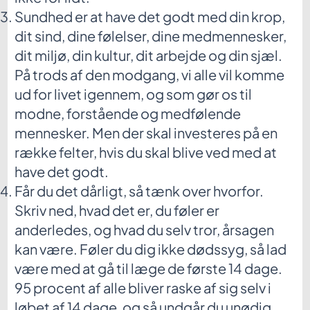
Sundhed er at have det godt med din krop,
dit sind, dine følelser, dine medmennesker,
dit miljø, din kultur, dit arbejde og din sjæl.
På trods af den modgang, vi alle vil komme
ud for livet igennem, og som gør os til
modne, forstående og medfølende
mennesker. Men der skal investeres på en
række felter, hvis du skal blive ved med at
have det godt.
Får du det dårligt, så tænk over hvorfor.
Skriv ned, hvad det er, du føler er
anderledes, og hvad du selv tror, årsagen
kan være. Føler du dig ikke dødssyg, så lad
være med at gå til læge de første 14 dage.
95 procent af alle bliver raske af sig selv i
løbet af 14 dage, og så undgår du unødig