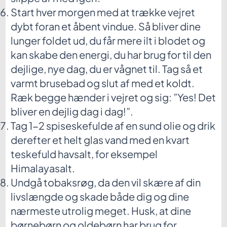
Start hver morgen med at trække vejret
dybt foran et åbent vindue. Så bliver dine
lunger foldet ud, du får mere ilt i blodet og
kan skabe den energi, du har brug for til den
dejlige, nye dag, du er vågnet til. Tag så et
varmt brusebad og slut af med et koldt.
Ræk begge hænder i vejret og sig: ”Yes! Det
bliver en dejlig dag i dag!”.
Tag 1-2 spiseskefulde af en sund olie og drik
derefter et helt glas vand med en kvart
teskefuld havsalt, for eksempel
Himalayasalt.
Undgå tobaksrøg, da den vil skære af din
livslængde og skade både dig og dine
nærmeste utrolig meget. Husk, at dine
børnebørn og oldebørn har brug for