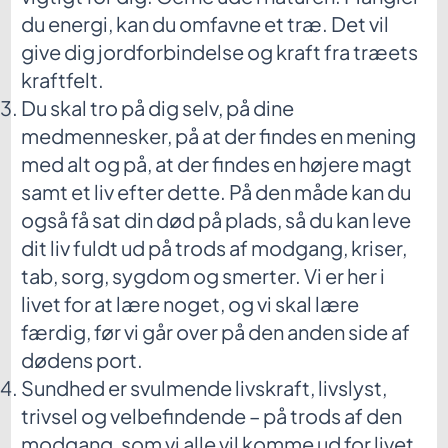
du energi, kan du omfavne et træ. Det vil
give dig jordforbindelse og kraft fra træets
kraftfelt.
Du skal tro på dig selv, på dine
medmennesker, på at der findes en mening
med alt og på, at der findes en højere magt
samt et liv efter dette. På den måde kan du
også få sat din død på plads, så du kan leve
dit liv fuldt ud på trods af modgang, kriser,
tab, sorg, sygdom og smerter. Vi er her i
livet for at lære noget, og vi skal lære
færdig, før vi går over på den anden side af
dødens port.
Sundhed er svulmende livskraft, livslyst,
trivsel og velbefindende – på trods af den
modgang, som vi alle vil komme ud for livet