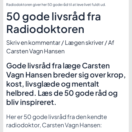
Radiodoktoren giver her 50 gode råd til at leve livet fuldt ud.
50 gode livsråd fra
Radiodoktoren
Skriv en kommentar
/
Lægen skriver
/ Af
Carsten Vagn Hansen
Gode livsråd fra læge Carsten
Vagn Hansen breder sig over krop,
kost, livsglæde og mentalt
helbred. Læs de 50 gode råd og
bliv inspireret.
Her er 50 gode livsråd fra den kendte
radiodoktor, Carsten Vagn Hansen: