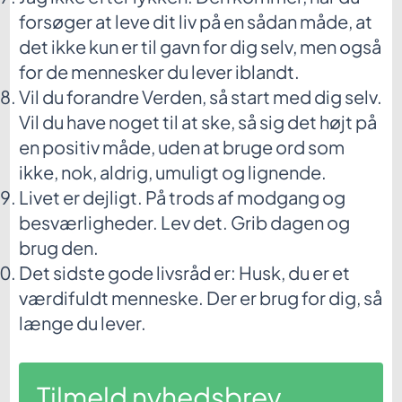
forsøger at leve dit liv på en sådan måde, at
det ikke kun er til gavn for dig selv, men også
for de mennesker du lever iblandt.
Vil du forandre Verden, så start med dig selv.
Vil du have noget til at ske, så sig det højt på
en positiv måde, uden at bruge ord som
ikke, nok, aldrig, umuligt og lignende.
Livet er dejligt. På trods af modgang og
besværligheder. Lev det. Grib dagen og
brug den.
Det sidste gode livsråd er: Husk, du er et
værdifuldt menneske. Der er brug for dig, så
længe du lever.
Tilmeld nyhedsbrev