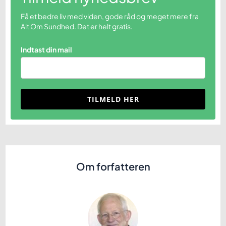
Få et bedre liv med viden, gode råd og meget mere fra
Alt Om Sundhed. Det er helt gratis.
Indtast din mail
TILMELD HER
Om forfatteren