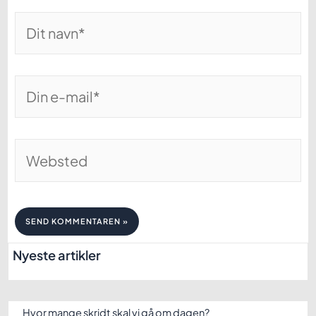
Dit
navn*
Din
e-
mail*
Websted
Nyeste artikler
Hvor mange skridt skal vi gå om dagen?