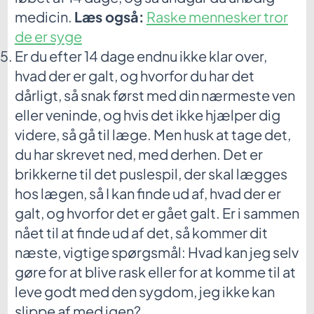
medicin.
Læs også:
Raske mennesker tror
de er syge
Er du efter 14 dage endnu ikke klar over,
hvad der er galt, og hvorfor du har det
dårligt, så snak først med din nærmeste ven
eller veninde, og hvis det ikke hjælper dig
videre, så gå til læge. Men husk at tage det,
du har skrevet ned, med derhen. Det er
brikkerne til det puslespil, der skal lægges
hos lægen, så I kan finde ud af, hvad der er
galt, og hvorfor det er gået galt. Er i sammen
nået til at finde ud af det, så kommer dit
næste, vigtige spørgsmål: Hvad kan jeg selv
gøre for at blive rask eller for at komme til at
leve godt med den sygdom, jeg ikke kan
slippe af med igen?