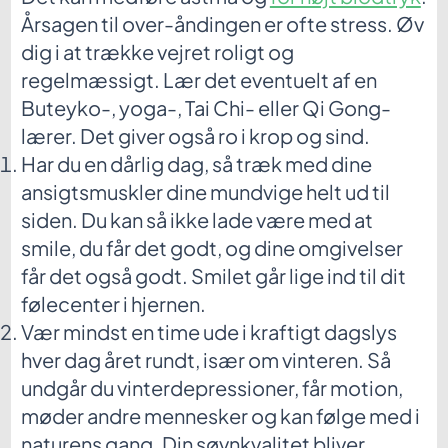
Årsagen til over-åndingen er ofte stress. Øv
dig i at trække vejret roligt og
regelmæssigt. Lær det eventuelt af en
Buteyko-, yoga-, Tai Chi- eller Qi Gong-
lærer. Det giver også ro i krop og sind.
Har du en dårlig dag, så træk med dine
ansigtsmuskler dine mundvige helt ud til
siden. Du kan så ikke lade være med at
smile, du får det godt, og dine omgivelser
får det også godt. Smilet går lige ind til dit
følecenter i hjernen.
Vær mindst en time ude i kraftigt dagslys
hver dag året rundt, især om vinteren. Så
undgår du vinterdepressioner, får motion,
møder andre mennesker og kan følge med i
naturens gang. Din søvnkvalitet bliver