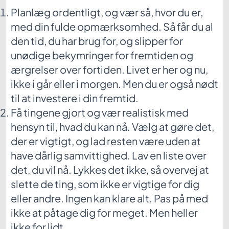
Planlæg ordentligt, og vær så, hvor du er,
med din fulde opmærksomhed. Så får du al
den tid, du har brug for, og slipper for
unødige bekymringer for fremtiden og
ærgrelser over fortiden. Livet er her og nu,
ikke i går eller i morgen. Men du er også nødt
til at investere i din fremtid.
Få tingene gjort og vær realistisk med
hensyn til, hvad du kan nå. Vælg at gøre det,
der er vigtigt, og lad resten være uden at
have dårlig samvittighed. Lav en liste over
det, du vil nå. Lykkes det ikke, så overvej at
slette de ting, som ikke er vigtige for dig
eller andre. Ingen kan klare alt. Pas på med
ikke at påtage dig for meget. Men heller
ikke for lidt.