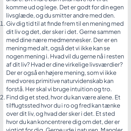
komme ud og lege. Det er godt for din egen
livsglæde, og du smitter andre med den.
Giv dig tid til at finde frem til en mening med
dit liv og det, der sker i det. Gerne sammen
med dine nære medmennesker. Der er en
mening med alt, også det vi ikke kan se
nogen mening i. Hvad vil du gerne nå i resten
af dit liv? Hvad er dine virkelige livsværdier?
Der er også en højere mening, som vi ikke
med vores primitive naturvidenskab kan
forstå. Her skal vi bruge intuition og tro.
Find dig et sted, hvor du kan være alene. Et
tilflugtssted hvor du i ro og fred kan tænke
over dit liv, og hvad der sker i det. Et sted
hvor du kan koncentrere dig om det, der er
vigtigt for dig. Gerne ude i naturen. Mangler