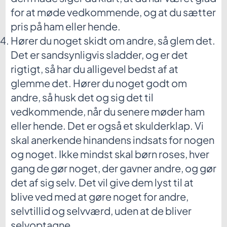
for at møde vedkommende, og at du sætter
pris på ham eller hende.
Hører du noget skidt om andre, så glem det.
Det er sandsynligvis sladder, og er det
rigtigt, så har du alligevel bedst af at
glemme det. Hører du noget godt om
andre, så husk det og sig det til
vedkommende, når du senere møder ham
eller hende. Det er også et skulderklap. Vi
skal anerkende hinandens indsats for nogen
og noget. Ikke mindst skal børn roses, hver
gang de gør noget, der gavner andre, og gør
det af sig selv. Det vil give dem lyst til at
blive ved med at gøre noget for andre,
selvtillid og selvværd, uden at de bliver
selvoptagne.