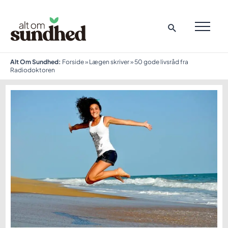
Gå
til
indholdet
MAI
ME
Alt Om Sundhed:
Forside
»
Lægen skriver
»
50 gode livsråd fra
Radiodoktoren