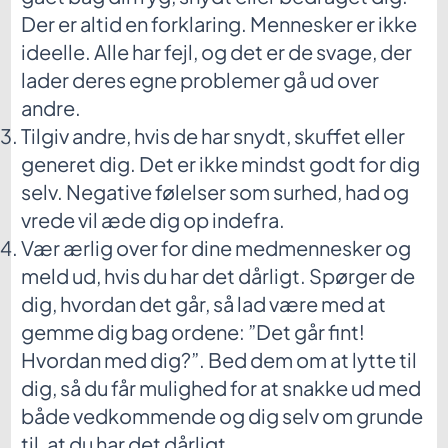
Der er altid en forklaring. Mennesker er ikke
ideelle. Alle har fejl, og det er de svage, der
lader deres egne problemer gå ud over
andre.
Tilgiv andre, hvis de har snydt, skuffet eller
generet dig. Det er ikke mindst godt for dig
selv. Negative følelser som surhed, had og
vrede vil æde dig op indefra.
Vær ærlig over for dine medmennesker og
meld ud, hvis du har det dårligt. Spørger de
dig, hvordan det går, så lad være med at
gemme dig bag ordene: ”Det går fint!
Hvordan med dig?”. Bed dem om at lytte til
dig, så du får mulighed for at snakke ud med
både vedkommende og dig selv om grunde
til, at du har det dårligt.