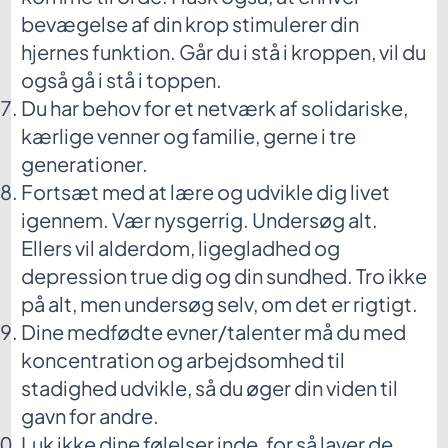
bevægelse af din krop stimulerer din
hjernes funktion. Går du i stå i kroppen, vil du
også gå i stå i toppen.
Du har behov for et netværk af solidariske,
kærlige venner og familie, gerne i tre
generationer.
Fortsæt med at lære og udvikle dig livet
igennem. Vær nysgerrig. Undersøg alt.
Ellers vil alderdom, ligegladhed og
depression true dig og din sundhed. Tro ikke
på alt, men undersøg selv, om det er rigtigt.
Dine medfødte evner/talenter må du med
koncentration og arbejdsomhed til
stadighed udvikle, så du øger din viden til
gavn for andre.
Luk ikke dine følelser inde, for så laver de