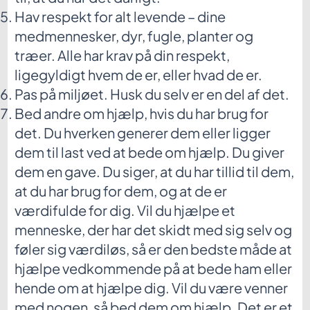
Hav respekt for alt levende – dine
medmennesker, dyr, fugle, planter og
træer. Alle har krav på din respekt,
ligegyldigt hvem de er, eller hvad de er.
Pas på miljøet. Husk du selv er en del af det.
Bed andre om hjælp, hvis du har brug for
det. Du hverken generer dem eller ligger
dem til last ved at bede om hjælp. Du giver
dem en gave. Du siger, at du har tillid til dem,
at du har brug for dem, og at de er
værdifulde for dig. Vil du hjælpe et
menneske, der har det skidt med sig selv og
føler sig værdiløs, så er den bedste måde at
hjælpe vedkommende på at bede ham eller
hende om at hjælpe dig. Vil du være venner
med nogen, så bed dem om hjælp. Det er et