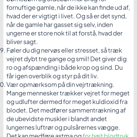
fornuftige gamle, når de ikke kan finde ud af,
hvad der er vigtigt i livet. Og så er det synd,
når de gamle har gasset sig selv, inden
ungerne er store nok til at forstå, hvad der
bliver sagt.
Føler du dig nervøs eller stresset, så træk
vejret dybt tre gange og smil! Det giver dig
ro og afspænding i både krop og sind. Du
får igen overblik og styr på dit liv.
Vær opmærksom på din vejrtrækning.
Mange mennesker trækker vejret for meget
og udlufter dermed for meget kuldioxid fra
blodet. Det medfører sammentrækning af
de ubevidste muskler i blandt andet
lungernes luftrør og pulsårernes vægge.
Det kan medføre astma og
for højt blodtryk
.