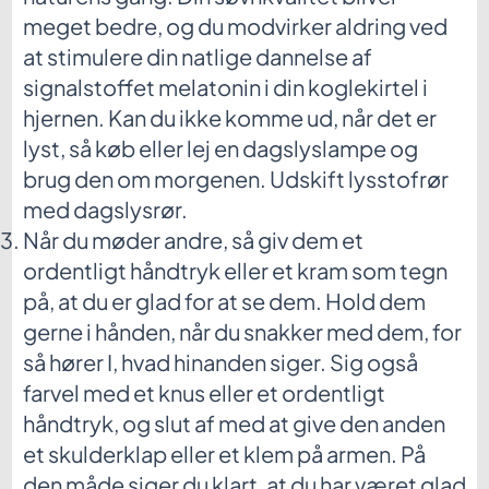
meget bedre, og du modvirker aldring ved
at stimulere din natlige dannelse af
signalstoffet melatonin i din koglekirtel i
hjernen. Kan du ikke komme ud, når det er
lyst, så køb eller lej en dagslyslampe og
brug den om morgenen. Udskift lysstofrør
med dagslysrør.
Når du møder andre, så giv dem et
ordentligt håndtryk eller et kram som tegn
på, at du er glad for at se dem. Hold dem
gerne i hånden, når du snakker med dem, for
så hører I, hvad hinanden siger. Sig også
farvel med et knus eller et ordentligt
håndtryk, og slut af med at give den anden
et skulderklap eller et klem på armen. På
den måde siger du klart, at du har været glad