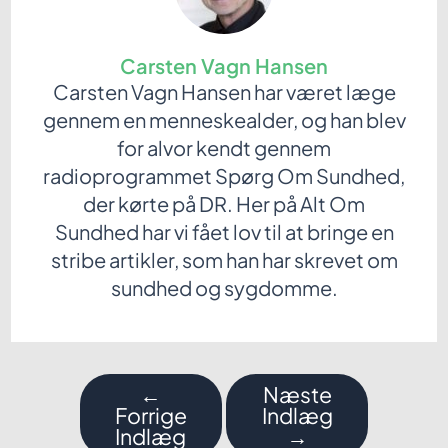
Carsten Vagn Hansen
Carsten Vagn Hansen har været læge
gennem en menneskealder, og han blev
for alvor kendt gennem
radioprogrammet Spørg Om Sundhed,
der kørte på DR. Her på Alt Om
Sundhed har vi fået lov til at bringe en
stribe artikler, som han har skrevet om
sundhed og sygdomme.
Indlægsnavigation
←
Næste
Forrige
Indlæg
Indlæg
→