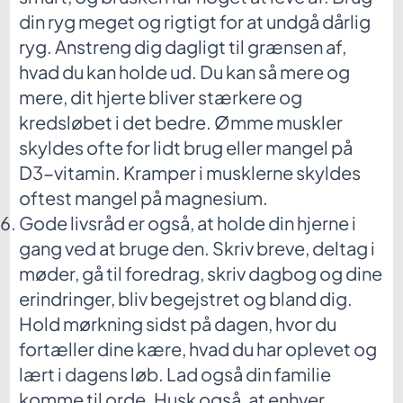
din ryg meget og rigtigt for at undgå dårlig
ryg. Anstreng dig dagligt til grænsen af,
hvad du kan holde ud. Du kan så mere og
mere, dit hjerte bliver stærkere og
kredsløbet i det bedre. Ømme muskler
skyldes ofte for lidt brug eller mangel på
D3-vitamin. Kramper i musklerne skyldes
oftest mangel på magnesium.
Gode livsråd er også, at holde din hjerne i
gang ved at bruge den. Skriv breve, deltag i
møder, gå til foredrag, skriv dagbog og dine
erindringer, bliv begejstret og bland dig.
Hold mørkning sidst på dagen, hvor du
fortæller dine kære, hvad du har oplevet og
lært i dagens løb. Lad også din familie
komme til orde. Husk også, at enhver