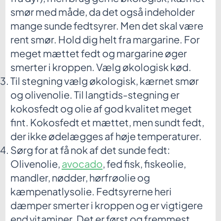
smør med måde, da det også indeholder
mange sunde fedtsyrer. Men det skal være
rent smør. Hold dig helt fra margarine. For
meget mættet fedt og margarine øger
smerter i kroppen. Vælg økologisk kød.
Til stegning vælg økologisk, kærnet smør
og olivenolie. Til langtids-stegning er
kokosfedt og olie af god kvalitet meget
fint. Kokosfedt et mættet, men sundt fedt,
der ikke ødelægges af høje temperaturer.
Sørg for at få nok af det sunde fedt:
Olivenolie,
avocado
, fed fisk, fiskeolie,
mandler, nødder, hørfrøolie og
kæmpenatlysolie. Fedtsyrerne heri
dæmper smerter i kroppen og er vigtigere
end vitaminer. Det er først og fremmest