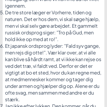
igennem.
De tre store læger er Vorherre, tiden og
naturen. Det er hos dem, vi skal søge hjælp,
men vi skal selv gøre arbejdet. Et gammelt
russisk ordsprog siger: ”Tro på Gud, men
hold ikke op med at ro!”.
Et japansk ordsprog lyder: ”Fald syv gange,
men rejs dig otte!”. Vær klar over, at vi alle
kan blive så hårdt ramt, at vi ikke kan rejse os
ved det træ, vi faldt ved. Derfor er det er
vigtigt at bo et sted, hvor du kan regne med,
at medmennesker kommer og tager dig
under armen og hjælper dig op. Alene er du
ofte svag, men sammen med andre er du
stærk.
Jag ikke efter lykken. Den kommer, når du