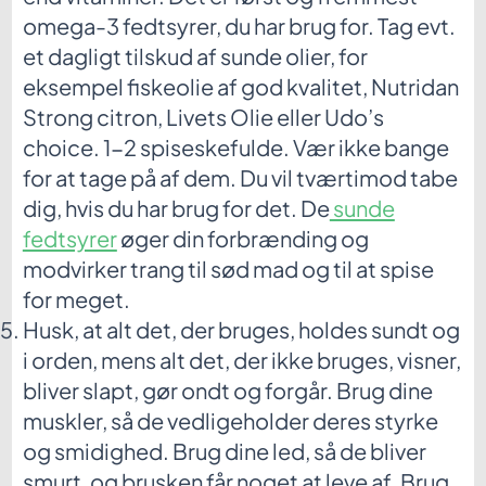
omega-3 fedtsyrer, du har brug for. Tag evt.
et dagligt tilskud af sunde olier, for
eksempel fiskeolie af god kvalitet, Nutridan
Strong citron, Livets Olie eller Udo’s
choice. 1-2 spiseskefulde. Vær ikke bange
for at tage på af dem. Du vil tværtimod tabe
dig, hvis du har brug for det. De
sunde
fedtsyrer
øger din forbrænding og
modvirker trang til sød mad og til at spise
for meget.
Husk, at alt det, der bruges, holdes sundt og
i orden, mens alt det, der ikke bruges, visner,
bliver slapt, gør ondt og forgår. Brug dine
muskler, så de vedligeholder deres styrke
og smidighed. Brug dine led, så de bliver
smurt, og brusken får noget at leve af. Brug