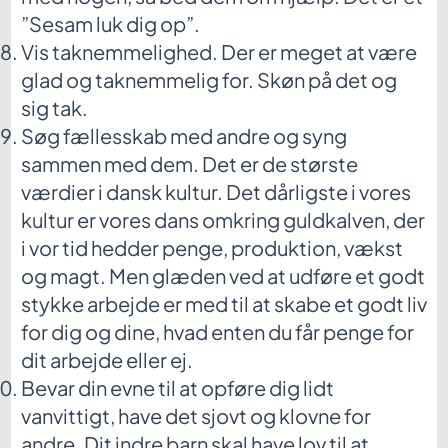
”Sesam luk dig op”.
Vis taknemmelighed. Der er meget at være
glad og taknemmelig for. Skøn på det og
sig tak.
Søg fællesskab med andre og syng
sammen med dem. Det er de største
værdier i dansk kultur. Det dårligste i vores
kultur er vores dans omkring guldkalven, der
i vor tid hedder penge, produktion, vækst
og magt. Men glæden ved at udføre et godt
stykke arbejde er med til at skabe et godt liv
for dig og dine, hvad enten du får penge for
dit arbejde eller ej.
Bevar din evne til at opføre dig lidt
vanvittigt, have det sjovt og klovne for
andre. Dit indre barn skal have lov til at