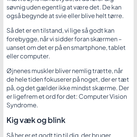
søvnig uden egentlig at være det. De kan
også begynde at svie eller blive helt tørre.
Så det er en tilstand, vi lige så godt kan
forebygge, når vi sidder foran skærmen –
uanset om det er på en smartphone, tablet
eller computer.
Øjnenes muskler bliver nemlig trætte, når
de hele tiden fokuserer på noget, der er tæt
på, og det gælder ikke mindst skærme. Der
er ligefrem et ord for det: Computer Vision
Syndrome.
Kig væk og blink
Så her er et godt tip til dig, der bruger