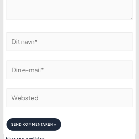
Dit
navn*
Din
e-
mail*
Websted