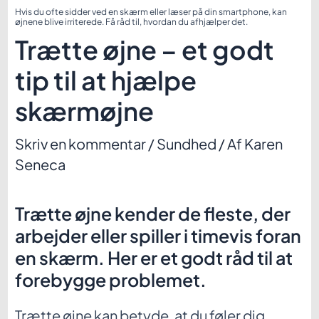
Hvis du ofte sidder ved en skærm eller læser på din smartphone, kan
øjnene blive irriterede. Få råd til, hvordan du afhjælper det.
Trætte øjne – et godt
tip til at hjælpe
skærmøjne
Skriv en kommentar
/
Sundhed
/ Af
Karen
Seneca
Trætte øjne kender de fleste, der
arbejder eller spiller i timevis foran
en skærm. Her er et godt råd til at
forebygge problemet.
Trætte øjne kan betyde, at du føler dig