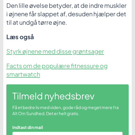
Den lille øvelse betyder, at de indre muskler
i øjnene får slappet af, desuden hjælper det
til at undgå tørre øjne.
Læs også
Styrk øjnene med disse grøntsager
Facts om de populære fitnessure og
smartwatch
Tilmeld nyhedsbrev
Få et bedre liv med viden, gode råd og meget mere fra
Alt Om Sundhed. Det er helt gratis.
Indtast din mail