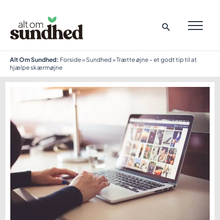
Gå
til
indholdet
MAI
ME
Alt Om Sundhed:
Forside
»
Sundhed
»
Trætte øjne – et godt tip til at
hjælpe skærmøjne