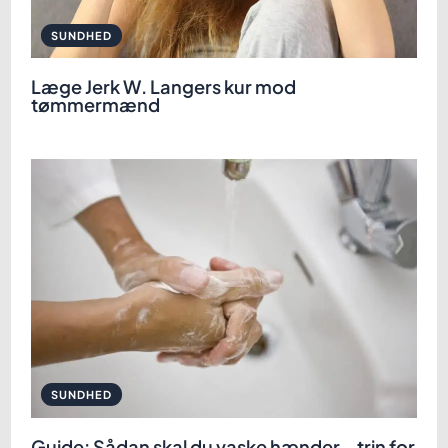
SUNDHED
Læge Jerk W. Langers kur mod
tømmermænd
SUNDHED
Guide: Sådan skal du vaske hænder – trin for