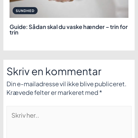
SUNDHED
Guide: Sådan skal du vaske hænder – trin for
trin
Skriv en kommentar
Din e-mailadresse vil ikke blive publiceret.
Krævede felter er markeret med
*
Skriv
her..