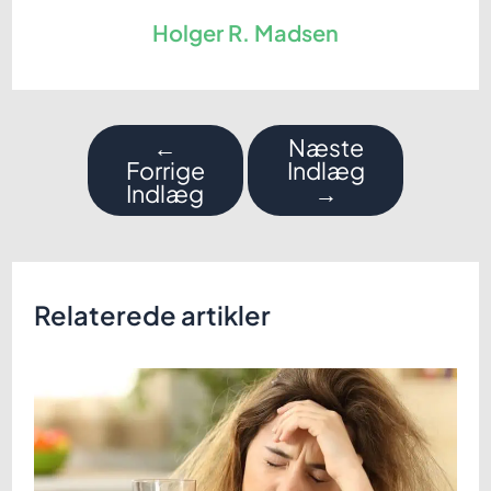
Holger R. Madsen
Indlægsnavigation
←
Næste
Forrige
Indlæg
Indlæg
→
Relaterede artikler