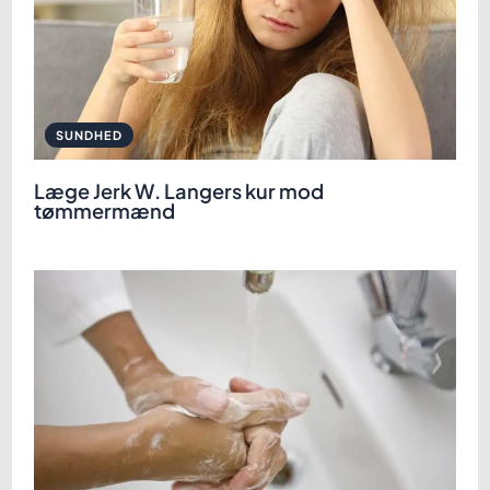
SUNDHED
Læge Jerk W. Langers kur mod
tømmermænd