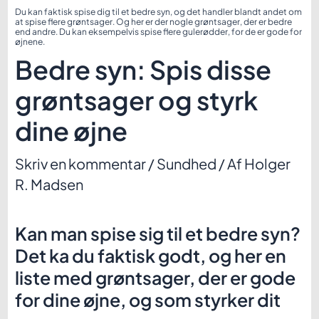
Du kan faktisk spise dig til et bedre syn, og det handler blandt andet om
at spise flere grøntsager. Og her er der nogle grøntsager, der er bedre
end andre. Du kan eksempelvis spise flere gulerødder, for de er gode for
øjnene.
Bedre syn: Spis disse
grøntsager og styrk
dine øjne
Skriv en kommentar
/
Sundhed
/ Af
Holger
R. Madsen
Kan man spise sig til et bedre syn?
Det ka du faktisk godt, og her en
liste med grøntsager, der er gode
for dine øjne, og som styrker dit