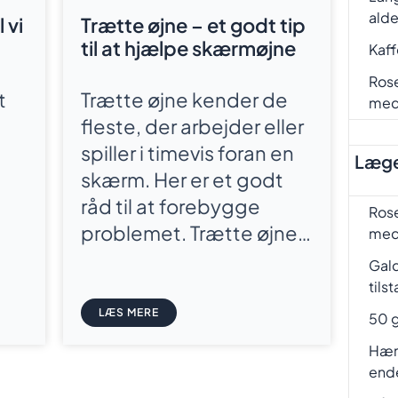
ald
 vi
Trætte øjne – et godt tip
til at hjælpe skærmøjne
Kaf
Rose
t
Trætte øjne kender de
me
fleste, der arbejder eller
spiller i timevis foran en
Læge
skærm. Her er et godt
råd til at forebygge
Rose
problemet. Trætte øjne…
me
Gal
tils
LÆS MERE
50 g
Hæm
end