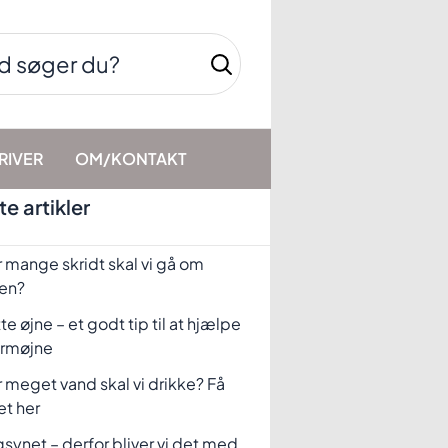
RIVER
OM/KONTAKT
e artikler
 mange skridt skal vi gå om
en?
te øjne – et godt tip til at hjælpe
rmøjne
 meget vand skal vi drikke? Få
et her
synet – derfor bliver vi det med