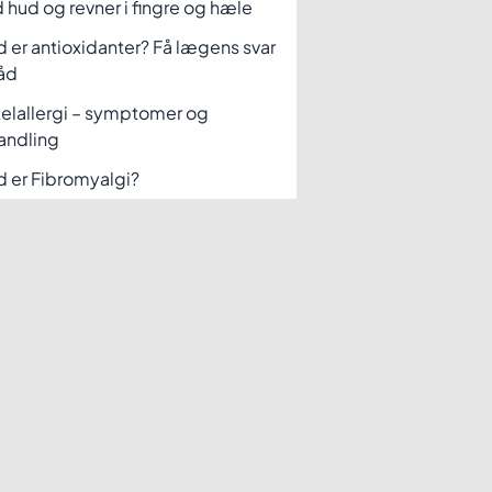
 hud og revner i fingre og hæle
 er antioxidanter? Få lægens svar
åd
elallergi – symptomer og
andling
 er Fibromyalgi?