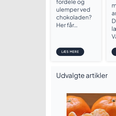
fordele og
m
ulemper ved
a
chokoladen?
D
Her får…
l
V
LÆS MERE
Udvalgte artikler