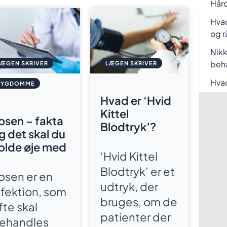
Hård
Hvad
og r
Nikk
beh
LÆGEN SKRIVER
LÆGEN SKRIVER
Hvad
SYGDOMME
Hvad er ‘Hvid
Kittel
osen – fakta
Blodtryk’?
g det skal du
olde øje med
‘Hvid Kittel
Blodtryk’ er et
osen er en
udtryk, der
nfektion, som
bruges, om de
fte skal
patienter der
ehandles