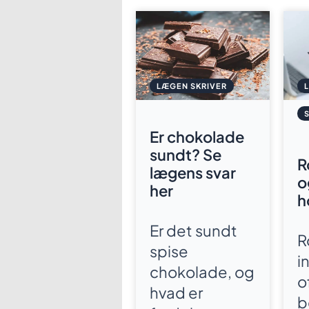
LÆGEN SKRIVER
Er chokolade
sundt? Se
R
lægens svar
o
her
h
Er det sundt
R
spise
i
chokolade, og
o
hvad er
b