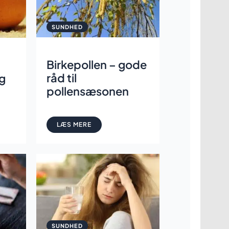
SUNDHED
Birkepollen – gode
råd til
ug
pollensæsonen
LÆS MERE
SUNDHED