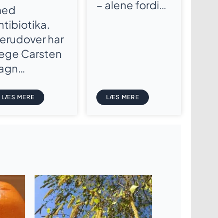
– alene fordi…
ed
ntibiotika.
erudover har
æge Carsten
agn…
LÆS MERE
LÆS MERE