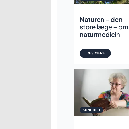
Naturen – den
store læge – om
naturmedicin
LÆS MERE
SUNDHED