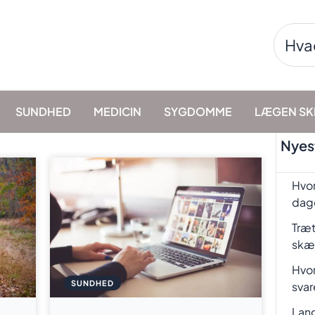
Søg
efter:
SUNDHED
MEDICIN
SYGDOMME
LÆGEN SK
Nyest
Hvor
dag
Træt
skæ
Hvor
SUNDHED
svar
Lang