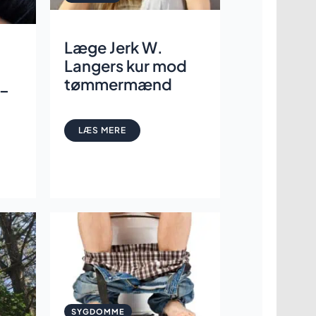
Læge Jerk W.
Langers kur mod
tømmermænd
 –
LÆS MERE
SYGDOMME