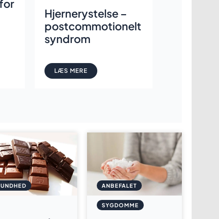
for
Hjernerystelse –
d
postcommotionelt
syndrom
LÆS MERE
SUNDHED
ANBEFALET
SYGDOMME