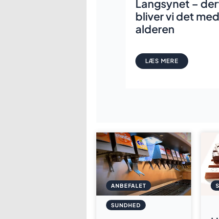
Langsynet – der
bliver vi det me
alderen
LÆS MERE
ANBEFALET
SUNDHED