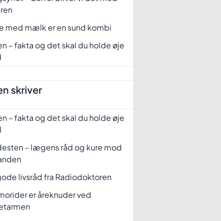
eren
fe med mælk er en sund kombi
n – fakta og det skal du holde øje
d
n skriver
n – fakta og det skal du holde øje
d
desten – lægens råd og kure mod
tanden
ode livsråd fra Radiodoktoren
orider er åreknuder ved
etarmen