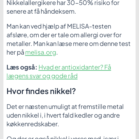
Nikkelallergikere har 30-50% risiko for
senere at få håndeksem.
Man kan ved hjælp af MELISA-testen
afsløre, om der er tale om allergi over for
metaller. Man kan læse mere om denne test
her på
melisa.org
.
Læs også:
Hvad er antioxidanter? Få
lægens svar og gode råd
Hvor findes nikkel?
Det er næsten umuligt at fremstille metal
uden nikkel i, i hvert fald kedler og andre
køkkenredskaber.
Og der er også nikkel i vores mad, især i