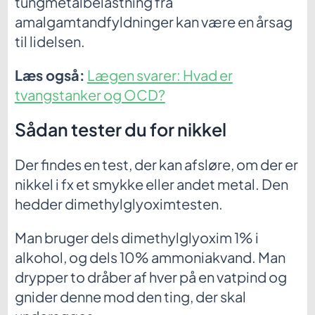
tungmetalbelastning fra
amalgamtandfyldninger kan være en årsag
til lidelsen.
Læs også:
Lægen svarer: Hvad er
tvangstanker og OCD?
Sådan tester du for nikkel
Der findes en test, der kan afsløre, om der er
nikkel i fx et smykke eller andet metal. Den
hedder dimethylglyoximtesten.
Man bruger dels dimethylglyoxim 1% i
alkohol, og dels 10% ammoniakvand. Man
drypper to dråber af hver på en vatpind og
gnider denne mod den ting, der skal