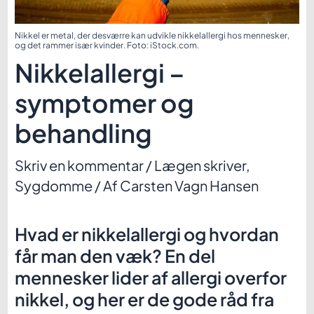
Nikkel er metal, der desværre kan udvikle nikkelallergi hos mennesker,
og det rammer især kvinder. Foto: iStock.com.
Nikkelallergi –
symptomer og
behandling
Skriv en kommentar
/
Lægen skriver
,
Sygdomme
/ Af
Carsten Vagn Hansen
Hvad er nikkelallergi og hvordan
får man den væk? En del
mennesker lider af allergi overfor
nikkel, og her er de gode råd fra