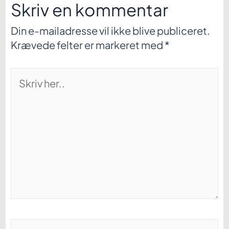
Skriv en kommentar
Din e-mailadresse vil ikke blive publiceret.
Krævede felter er markeret med
*
Skriv
her..
Dit