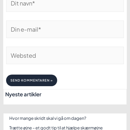
navn*
Din
e-
mail*
Websted
Nyeste artikler
Hvor mange skridt skal vi gå om dagen?
Trætte øjne – et godt tip til at hjælpe skærmøjne