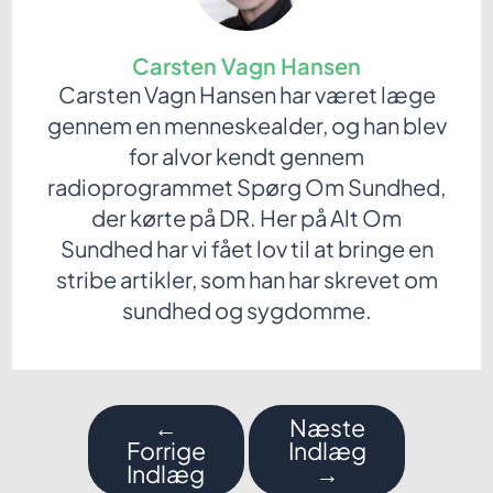
Carsten Vagn Hansen
Carsten Vagn Hansen har været læge
gennem en menneskealder, og han blev
for alvor kendt gennem
radioprogrammet Spørg Om Sundhed,
der kørte på DR. Her på Alt Om
Sundhed har vi fået lov til at bringe en
stribe artikler, som han har skrevet om
sundhed og sygdomme.
Indlægsnavigation
←
Næste
Forrige
Indlæg
Indlæg
→