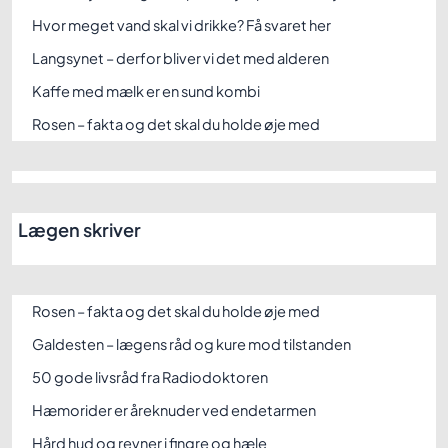
Hvor meget vand skal vi drikke? Få svaret her
Langsynet – derfor bliver vi det med alderen
Kaffe med mælk er en sund kombi
Rosen – fakta og det skal du holde øje med
Lægen skriver
Rosen – fakta og det skal du holde øje med
Galdesten – lægens råd og kure mod tilstanden
50 gode livsråd fra Radiodoktoren
Hæmorider er åreknuder ved endetarmen
Hård hud og revner i fingre og hæle