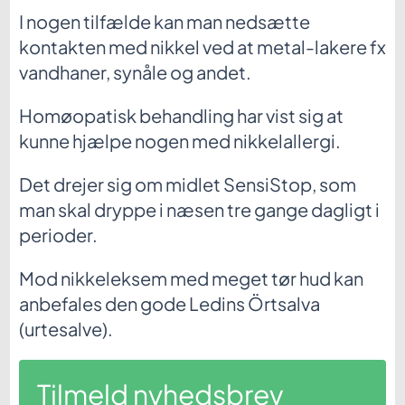
I nogen tilfælde kan man nedsætte
kontakten med nikkel ved at metal-lakere fx
vandhaner, synåle og andet.
Homøopatisk behandling har vist sig at
kunne hjælpe nogen med nikkelallergi.
Det drejer sig om midlet SensiStop, som
man skal dryppe i næsen tre gange dagligt i
perioder.
Mod nikkeleksem med meget tør hud kan
anbefales den gode Ledins Örtsalva
(urtesalve).
Tilmeld nyhedsbrev