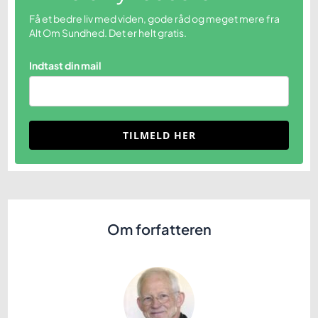
Få et bedre liv med viden, gode råd og meget mere fra
Alt Om Sundhed. Det er helt gratis.
Indtast din mail
TILMELD HER
Om forfatteren