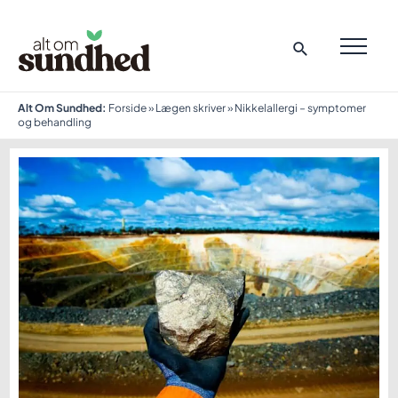
Gå
til
indholdet
MAI
ME
Alt Om Sundhed:
Forside
»
Lægen skriver
»
Nikkelallergi – symptomer
og behandling