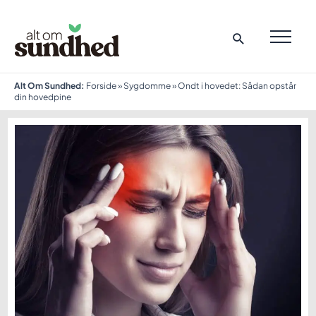
Gå
til
indholdet
MAI
ME
Alt Om Sundhed:
Forside
»
Sygdomme
»
Ondt i hovedet: Sådan opstår
din hovedpine