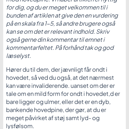
for dig, og du er meget velkommen til i
bunden af artiklen at give den en vurdering
på en skala fra 1-5, så andre brugere også
kan se om det er relevant indhold. Skriv
også gerne din kommentar til emnet i
kommentarfeltet. På forhånd tak og god
læselyst.
Hører du til dem, der jævnligt får ondt i
hovedet, så ved du også, at det nærmest
kan være invaliderende. uanset om der er
tale om en mild form for ondt i hovedet,d er
bare ligger og ulmer, eller det er en dyb,
bankende hovedpine, der gør, at du er
meget påvirket af støj samt lyd- og
lysfølsom.