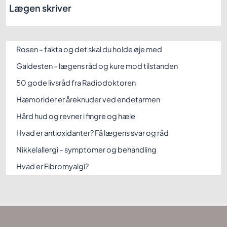
Lægen skriver
Rosen – fakta og det skal du holde øje med
Galdesten – lægens råd og kure mod tilstanden
50 gode livsråd fra Radiodoktoren
Hæmorider er åreknuder ved endetarmen
Hård hud og revner i fingre og hæle
Hvad er antioxidanter? Få lægens svar og råd
Nikkelallergi – symptomer og behandling
Hvad er Fibromyalgi?