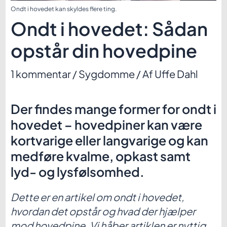
Ondt i hovedet kan skyldes flere ting.
Ondt i hovedet: Sådan
opstår din hovedpine
1 kommentar
/
Sygdomme
/ Af
Uffe Dahl
Der findes mange former for ondt i
hovedet – hovedpiner kan være
kortvarige eller langvarige og kan
medføre kvalme, opkast samt
lyd- og lysfølsomhed.
Dette er en artikel om ondt i hovedet,
hvordan det opstår og hvad der hjælper
mod hovedpine. Vi håber artiklen er nyttig