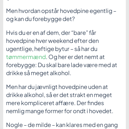
Men hvordan opstår hovedpine egentlig –
og kan du forebygge det?
Hvis du er en af dem, der “bare” får
hovedpine hver weekend efter den
ugentlige, heftige bytur – så har du
tømmermænd
. Og her er det nemt at
forebygge: Du skal bare lade være med at
drikke så meget alkohol.
Men har du jævnligt hovedpine uden at
drikke alkohol, så er det strakt en meget
mere kompliceret affære. Der findes
nemlig mange former for ondt i hovedet.
Nogle – de milde – kan klares med en gang