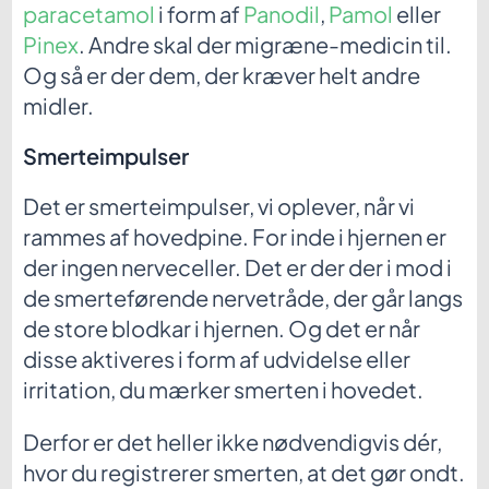
paracetamol
i form af
Panodil
,
Pamol
eller
Pinex
. Andre skal der migræne-medicin til.
Og så er der dem, der kræver helt andre
midler.
Smerteimpulser
Det er smerteimpulser, vi oplever, når vi
rammes af hovedpine. For inde i hjernen er
der ingen nerveceller. Det er der der i mod i
de smerteførende nervetråde, der går langs
de store blodkar i hjernen. Og det er når
disse aktiveres i form af udvidelse eller
irritation, du mærker smerten i hovedet.
Derfor er det heller ikke nødvendigvis dér,
hvor du registrerer smerten, at det gør ondt.