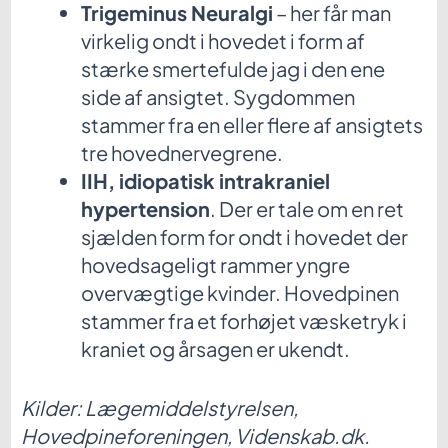
Trigeminus Neuralgi
– her får man
virkelig ondt i hovedet i form af
stærke smertefulde jag i den ene
side af ansigtet. Sygdommen
stammer fra en eller flere af ansigtets
tre hovednervegrene.
IIH, idiopatisk intrakraniel
hypertension
. Der er tale om en ret
sjælden form for ondt i hovedet der
hovedsageligt rammer yngre
overvægtige kvinder. Hovedpinen
stammer fra et forhøjet væsketryk i
kraniet og årsagen er ukendt.
Kilder: Lægemiddelstyrelsen,
Hovedpineforeningen, Videnskab.dk.