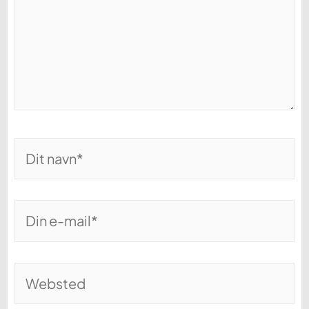
Dit
navn*
Din
e-
mail*
Websted