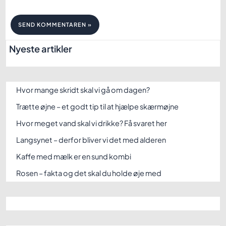
Nyeste artikler
Hvor mange skridt skal vi gå om dagen?
Trætte øjne – et godt tip til at hjælpe skærmøjne
Hvor meget vand skal vi drikke? Få svaret her
Langsynet – derfor bliver vi det med alderen
Kaffe med mælk er en sund kombi
Rosen – fakta og det skal du holde øje med