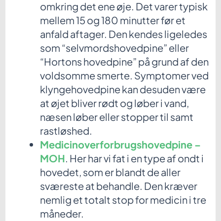
omkring det ene øje. Det varer typisk
mellem 15 og 180 minutter før et
anfald aftager. Den kendes ligeledes
som “selvmordshovedpine” eller
“Hortons hovedpine” på grund af den
voldsomme smerte. Symptomer ved
klyngehovedpine kan desuden være
at øjet bliver rødt og løber i vand,
næsen løber eller stopper til samt
rastløshed.
Medicinoverforbrugshovedpine –
MOH
. Her har vi fat i en type af ondt i
hovedet, som er blandt de aller
sværeste at behandle. Den kræver
nemlig et totalt stop for medicin i tre
måneder.