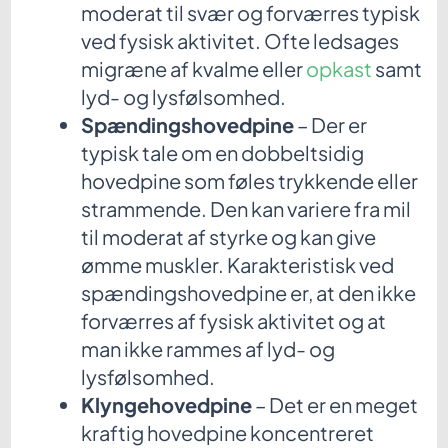
moderat til svær og forværres typisk
ved fysisk aktivitet. Ofte ledsages
migræne af kvalme eller
opkast
samt
lyd- og lysfølsomhed.
Spændingshovedpine
– Der er
typisk tale om en dobbeltsidig
hovedpine som føles trykkende eller
strammende. Den kan variere fra mil
til moderat af styrke og kan give
ømme muskler. Karakteristisk ved
spændingshovedpine er, at den ikke
forværres af fysisk aktivitet og at
man ikke rammes af lyd- og
lysfølsomhed.
Klyngehovedpine
– Det er en meget
kraftig hovedpine koncentreret