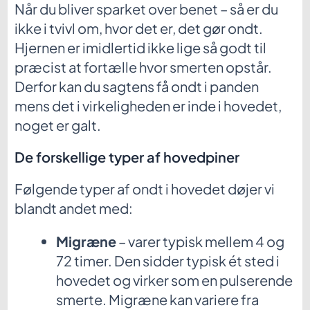
Når du bliver sparket over benet – så er du
ikke i tvivl om, hvor det er, det gør ondt.
Hjernen er imidlertid ikke lige så godt til
præcist at fortælle hvor smerten opstår.
Derfor kan du sagtens få ondt i panden
mens det i virkeligheden er inde i hovedet,
noget er galt.
De forskellige typer af hovedpiner
Følgende typer af ondt i hovedet døjer vi
blandt andet med:
Migræne
– varer typisk mellem 4 og
72 timer. Den sidder typisk ét sted i
hovedet og virker som en pulserende
smerte. Migræne kan variere fra