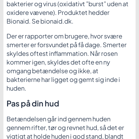
bakterier og virus (oxidativt ”burst” uden at
oxidere vævene). Produktet hedder
Bionaid. Se bionaid.dk.
Der er rapporter om brugere, hvor svære
smerter er forsvundet på få dage. Smerter
skyldes oftest inflammation. Når rosen
kommer igen, skyldes det ofte en ny
omgang betændelse og ikke, at
bakterierne har ligget og gemt sig inde i
huden.
Pas på din hud
Betændelsen går ind gennem huden
gennem rifter, tør og revnet hud, så det er
vigtigt at holde huden i god stand, blandt