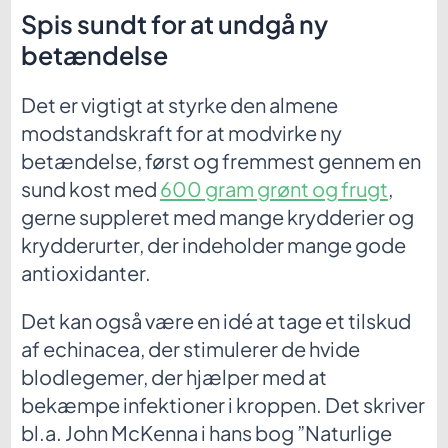
Spis sundt for at undgå ny
betændelse
Det er vigtigt at styrke den almene
modstandskraft for at modvirke ny
betændelse, først og fremmest gennem en
sund kost med
600 gram grønt og frugt
,
gerne suppleret med mange krydderier og
krydderurter, der indeholder mange gode
antioxidanter.
Det kan også være en idé at tage et tilskud
af echinacea, der stimulerer de hvide
blodlegemer, der hjælper med at
bekæmpe infektioner i kroppen. Det skriver
bl.a. John McKenna i hans bog ”Naturlige