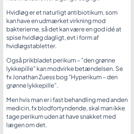
Hvidløg er et naturligt antibiotikum, som
kan have en udmærket virkning mod
bakterierne, så det kan være en god idé at
spise hvidløg dagligt, evt i form af
hvidløgstabletter.
Også prikbladet perikum – ”den grønne
lykkepille” kan modvirke betændelsen. Se
fx Jonathan Zuess bog ”Hyperikum – den
grønne lykkepille”.
Men hvis man er i fast behandling med anden
medicin, fx blodfortyndende, skal man ikke
tage perikum uden at have snakket med
lægen om det.