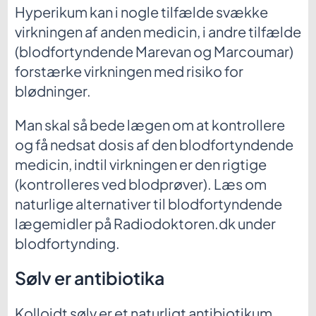
Hyperikum kan i nogle tilfælde svække
virkningen af anden medicin, i andre tilfælde
(blodfortyndende Marevan og Marcoumar)
forstærke virkningen med risiko for
blødninger.
Man skal så bede lægen om at kontrollere
og få nedsat dosis af den blodfortyndende
medicin, indtil virkningen er den rigtige
(kontrolleres ved blodprøver). Læs om
naturlige alternativer til blodfortyndende
lægemidler på Radiodoktoren.dk under
blodfortynding.
Sølv er antibiotika
Kolloidt sølv er et naturligt antibiotikum,