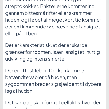
streptokokker. Bakterierne kommer ind
gennem bittesmå rifter eller skrammer i
huden, og i løbet af meget kort tid kommer
der en flammende rød hævelse af ansigtet
eller på et ben.
Det er karakteristisk, at der er skarpe
grænser for rødmen, især i ansigtet, hurtig
udvikling og intens smerte.
Der er oftest feber. Der kan komme
betændte vabler på huden, men
sygdommen breder sig sjældent til dybere
lag af huden.
Det kan dog ske i form af cellulitis, hvor der