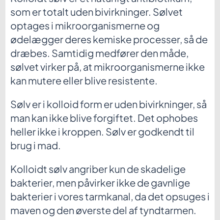
som er totalt uden bivirkninger. Sølvet
optages i mikroorganismerne og
ødelægger deres kemiske processer, så de
dræbes. Samtidig medfører den måde,
sølvet virker på, at mikroorganismerne ikke
kan mutere eller blive resistente.
Sølv er i kolloid form er uden bivirkninger, så
man kan ikke blive forgiftet. Det ophobes
heller ikke i kroppen. Sølv er godkendt til
brug i mad.
Kolloidt sølv angriber kun de skadelige
bakterier, men påvirker ikke de gavnlige
bakterier i vores tarmkanal, da det opsuges i
maven og den øverste del af tyndtarmen.