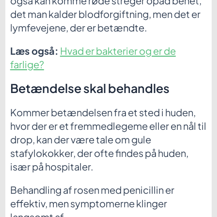
også kan komme røde streger opad benet,
det man kalder blodforgiftning, men det er
lymfevejene, der er betændte.
Læs også:
Hvad er bakterier og er de
farlige?
Betændelse skal behandles
Kommer betændelsen fra et sted i huden,
hvor der er et fremmedlegeme eller en nål til
drop, kan der være tale om gule
stafylokokker, der ofte findes på huden,
især på hospitaler.
Behandling af rosen med penicillin er
effektiv, men symptomerne klinger
langsomt af.