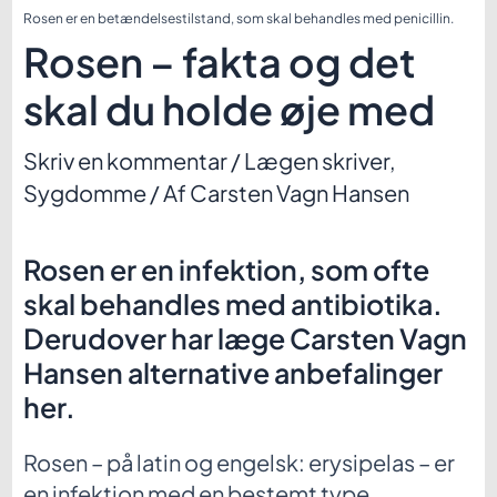
Rosen er en betændelsestilstand, som skal behandles med penicillin.
Rosen – fakta og det
skal du holde øje med
Skriv en kommentar
/
Lægen skriver
,
Sygdomme
/ Af
Carsten Vagn Hansen
Rosen er en infektion, som ofte
skal behandles med antibiotika.
Derudover har læge Carsten Vagn
Hansen alternative anbefalinger
her.
Rosen – på latin og engelsk: erysipelas – er
en infektion med en bestemt type