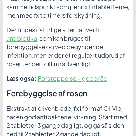
samme tidspunkt som penicillintabletterne,
men med fx to timers forskydning.
Der findes naturlige alternativer til
antibiotika
, som kan bruges til
forebyggelse og ved begyndende
infektion, men er der et regulært udbrud af
rosen, er penicillin nødvendigt.
Læs også:
Forstoppelse – gode råd
Forebyggelse af rosen
Ekstrakt af olivenblade, fx i form af OliVie,
har en god antibakteriel virkning. Start med
2 tabletter 3 gange dagligt, og gå så siden
ned til 2 tabletter 2 gange dagligt.