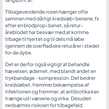
Tilbagevendende rosen hænger ofte
sammen med dårligt kredsløb i benene, fx
efter en blodprop i benet, så retur-
åreblodet har besvær med at komme
tilbage til hjertet og til dels må løbe
igennem de overfladiske returårer i stedet
for de dybe.
Det er derfor også vigtigt at behandle
hævelsen, ødemet, med blandt andet en
trykbandage – kompression. Det bedrer
kredsløbet, fremmer bekæmpelse af
infektionen og fremmer, at antibiotika kan
trænge ud i vævene og virke. Desuden
nedsættes risikoen for tilbagefald.