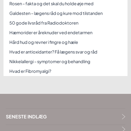
Rosen – fakta og det skal du holde øje med
Galdesten – lægens råd og kure mod tilstanden
50 gode livsråd fra Radiodoktoren
Hæmorider er åreknuder ved endetarmen
Hård hud og revner i fingre og hæle
Hvad er antioxidanter? Få lægens svar og råd
Nikkelallergi – symptomer og behandling
Hvad er Fibromyalgi?
SENESTE INDLÆG