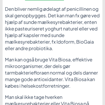
Den bliver nemlig ødelagt af penicillinen og
skal genopbygges. Det kan man fx gøre ved
hjælp af sunde mælkesyrebakterier, enten
ikke pasteuriseret yoghurt naturel eller ved
hjælp af kapsler med sunde
mælkesyrebakterier, fx Idoform, BioGaia
eller andre probiotika.
Man kan også bruge Vita Biosa, effektive
mikroorganismer, der dels gør
tarmbakteriefloraen normal og dels danner
mange gode antioxidanter. Vita Biosa kan
købes i helsekostforretninger.
Man skal ikke tage hverken
mælkesyrebakterier eller Vita Biosa på