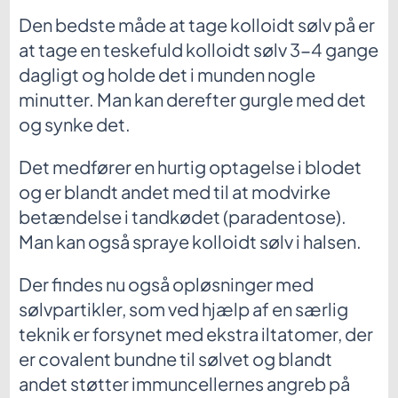
Den bedste måde at tage kolloidt sølv på er
at tage en teskefuld kolloidt sølv 3-4 gange
dagligt og holde det i munden nogle
minutter. Man kan derefter gurgle med det
og synke det.
Det medfører en hurtig optagelse i blodet
og er blandt andet med til at modvirke
betændelse i tandkødet (paradentose).
Man kan også spraye kolloidt sølv i halsen.
Der findes nu også opløsninger med
sølvpartikler, som ved hjælp af en særlig
teknik er forsynet med ekstra iltatomer, der
er covalent bundne til sølvet og blandt
andet støtter immuncellernes angreb på