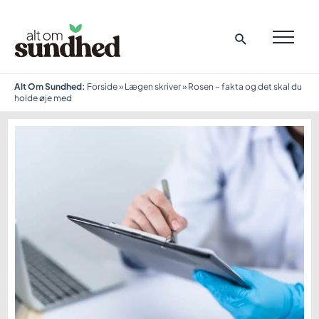
Gå
til
indholdet
MAI
ME
Alt Om Sundhed:
Forside
»
Lægen skriver
»
Rosen – fakta og det skal du
holde øje med