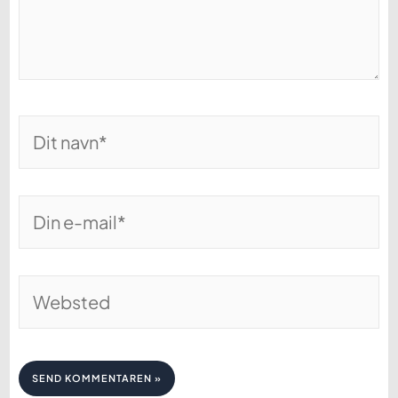
Dit
navn*
Din
e-
mail*
Websted