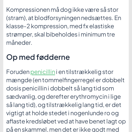
Kompressionen må dog ikke være så stor
(stram), at blodforsyningen nedsættes. En
klasse-2 kompression, med fx elastiske
strømper, skal bibeholdes i minimum tre
måneder.
Op med fødderne
Foruden
penicillin
i en tilstrækkelig stor
mængde (en tommelfingerregel er dobbelt
dosis penicillin i dobbelt så lang tid som
sædvanlig, og derefter erythromycin i lige
så lang tid), og tilstrækkelig lang tid, er det
vigtigt at holde stedet i nogenlunde ro og
aflaste kredsløbet ved at have benet lagt op
på en skammel, men det er ikke godt med