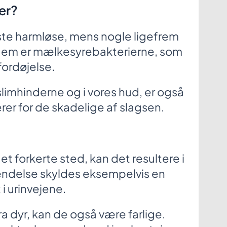
er?
ste harmløse, mens nogle ligefrem
dem er mælkesyrebakterierne, som
fordøjelse.
 slimhinderne og i vores hud, er også
rer for de skadelige af slagsen.
et forkerte sted, kan det resultere i
delse skyldes eksempelvis en
i urinvejene.
a dyr, kan de også være farlige.