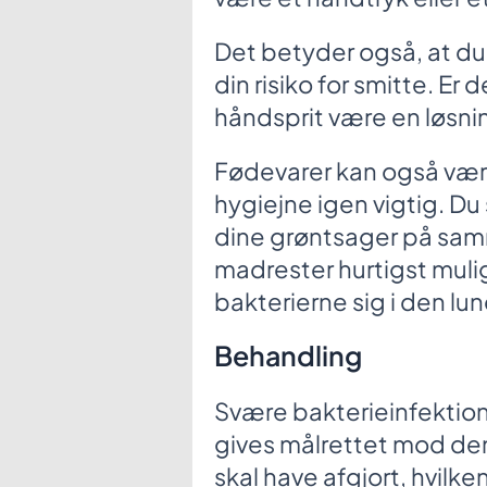
Det betyder også, at d
din risiko for smitte. Er
håndsprit være en løsni
Fødevarer kan også være
hygiejne igen vigtig. Du 
dine grøntsager på sa
madrester hurtigst mulig
bakterierne sig i den lu
Behandling
Svære bakterieinfekti
gives målrettet mod den
skal have afgjort, hvilk