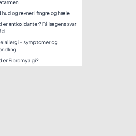
etarmen
 hud og revner i fingre og hæle
 er antioxidanter? Få lægens svar
åd
elallergi – symptomer og
andling
 er Fibromyalgi?