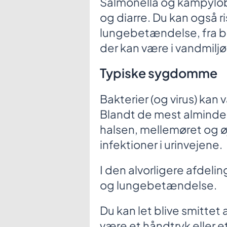
Salmonella og kampylob
og diarre. Du kan også r
lungebetændelse, fra b
der kan være i vandmiljø
Typiske sygdomme
Bakterier (og virus) kan
Blandt de mest almindel
halsen, mellemøret og 
infektioner i urinvejene.
I den alvorligere afdelin
og lungebetændelse.
Du kan let blive smittet
være et håndtryk eller e