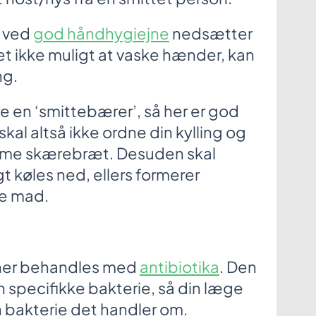
u ved
god håndhygiejne
nedsætter
 det ikke muligt at vaske hænder, kan
ng.
 en ‘smittebærer’, så her er god
skal altså ikke ordne din kylling og
mme skærebræt. Desuden skal
t køles ned, ellers formerer
ne mad.
oner behandles med
antibiotika
. Den
 specifikke bakterie, så din læge
en bakterie det handler om.