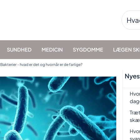
Søg
efter:
SUNDHED
MEDICIN
SYGDOMME
LÆGEN SK
»
Bakterier - hvad er det og hvornår er de farlige?
Nyest
Hvor
dag
Træt
skæ
Hvor
svar