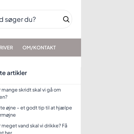
RIVER
OM/KONTAKT
e artikler
 mange skridt skal vi gå om
en?
te øjne – et godt tip til at hjælpe
rmøjne
 meget vand skal vi drikke? Få
et her