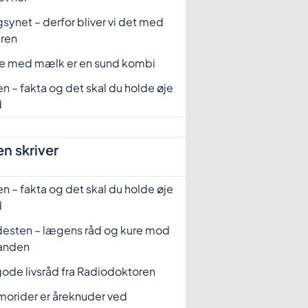
synet – derfor bliver vi det med
eren
fe med mælk er en sund kombi
n – fakta og det skal du holde øje
d
n skriver
n – fakta og det skal du holde øje
d
desten – lægens råd og kure mod
tanden
ode livsråd fra Radiodoktoren
orider er åreknuder ved