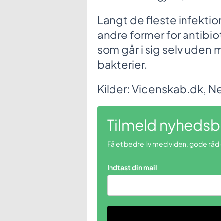
Langt de fleste infektion
andre former for antibio
som går i sig selv uden
bakterier.
Kilder: Videnskab.dk, Ne
Tilmeld nyhedsb
Få et bedre liv med viden, gode råd
Indtast din mail