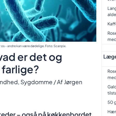
Lang
ald
Kaf
Rose
me
r os - andre kan være dødelige. Foto: Scanpix.
vad er det og
Læge
 farlige?
Rose
me
ndhed
,
Sygdomme
/ Af
Jørgen
Gal
tils
50 g
Hæm
 steder – også på køkkenbordet