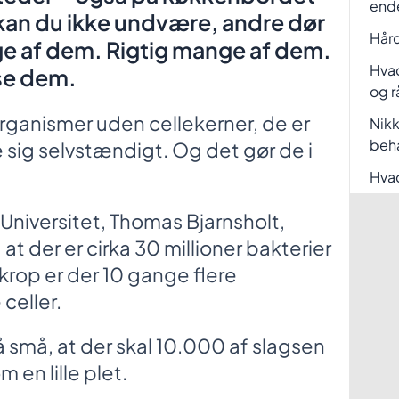
end
kan du ikke undvære, andre dør
Hård
ge af dem. Rigtig mange af dem.
Hvad
 se dem.
og r
organismer uden cellekerner, de er
Nikk
beh
e sig selvstændigt. Og det gør de i
Hvad
niversitet, Thomas Bjarnsholt,
 at der er cirka 30 millioner bakterier
n krop er der 10 gange flere
celler.
så små, at der skal 10.000 af slagsen
m en lille plet.