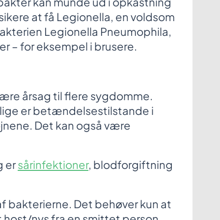
akter kan munde ud i opkastning
isikere at få Legionella, en voldsom
akterien Legionella Pneumophila,
er – for eksempel i brusere.
 være årsag til flere sygdomme.
ige er betændelsestilstande i
øjnene. Det kan også være
g er
sårinfektioner
, blodforgiftning
 af bakterierne. Det behøver kun at
t host/nys fra en smittet person.