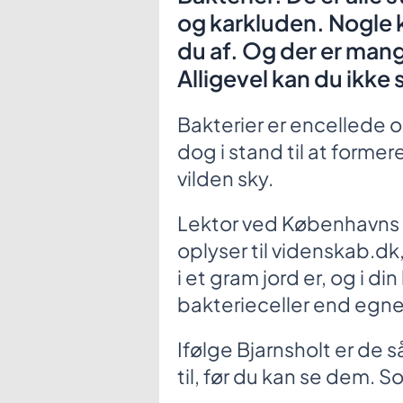
og karkluden. Nogle 
du af. Og der er man
Alligevel kan du ikke
Bakterier er encellede 
dog i stand til at former
vilden sky.
Lektor ved Københavns U
oplyser til videnskab.dk,
i et gram jord er, og i di
bakterieceller end egne 
Ifølge Bjarnsholt er de 
til, før du kan se dem. So