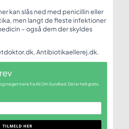
er kan slås ned med penicillin eller
tika, men langt de fleste infektioner
 medicin – også dem der skyldes
tdoktor.dk, Antibiotikaellerej.dk.
rev
 og meget mere fra Alt Om Sundhed. Det er helt gratis.
TILMELD HER