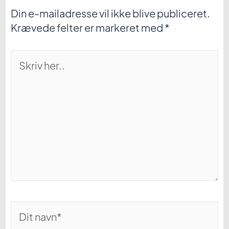
Din e-mailadresse vil ikke blive publiceret.
Krævede felter er markeret med
*
Skriv
her..
Dit
navn*