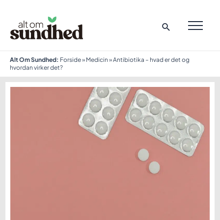
Gå
til
indholdet
MAI
ME
Alt Om Sundhed:
Forside
»
Medicin
»
Antibiotika – hvad er det og
hvordan virker det?