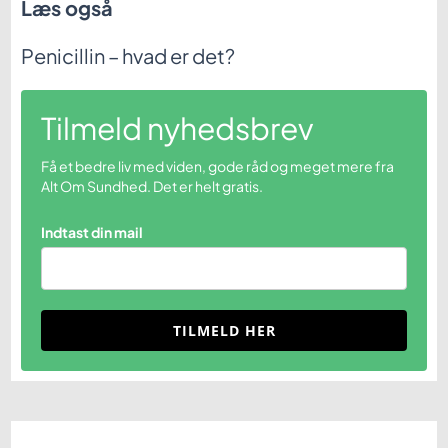
Læs også
Penicillin – hvad er det?
Tilmeld nyhedsbrev
Få et bedre liv med viden, gode råd og meget mere fra
Alt Om Sundhed. Det er helt gratis.
Indtast din mail
TILMELD HER