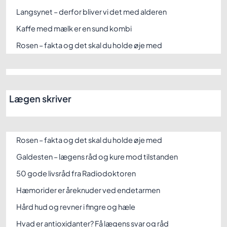
Langsynet – derfor bliver vi det med alderen
Kaffe med mælk er en sund kombi
Rosen – fakta og det skal du holde øje med
Lægen skriver
Rosen – fakta og det skal du holde øje med
Galdesten – lægens råd og kure mod tilstanden
50 gode livsråd fra Radiodoktoren
Hæmorider er åreknuder ved endetarmen
Hård hud og revner i fingre og hæle
Hvad er antioxidanter? Få lægens svar og råd