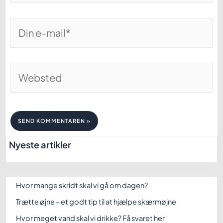
Din
e-
mail*
Websted
Nyeste artikler
Hvor mange skridt skal vi gå om dagen?
Trætte øjne – et godt tip til at hjælpe skærmøjne
Hvor meget vand skal vi drikke? Få svaret her