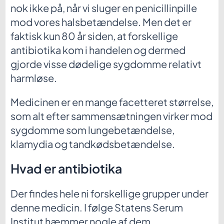
nok ikke på, når vi sluger en penicillinpille
mod vores halsbetændelse. Men det er
faktisk kun 80 år siden, at forskellige
antibiotika kom i handelen og dermed
gjorde visse dødelige sygdomme relativt
harmløse.
Medicinen er en mange facetteret størrelse,
som alt efter sammensætningen virker mod
sygdomme som lungebetændelse,
klamydia og tandkødsbetændelse.
Hvad er antibiotika
Der findes hele ni forskellige grupper under
denne medicin. I følge Statens Serum
Institut hæmmer nogle af dem