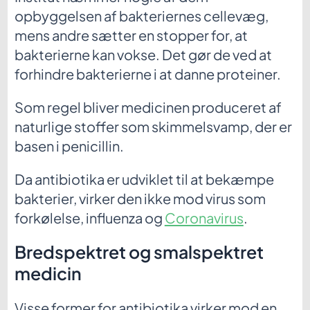
opbyggelsen af bakteriernes cellevæg,
mens andre sætter en stopper for, at
bakterierne kan vokse. Det gør de ved at
forhindre bakterierne i at danne proteiner.
Som regel bliver medicinen produceret af
naturlige stoffer som skimmelsvamp, der er
basen i penicillin.
Da antibiotika er udviklet til at bekæmpe
bakterier, virker den ikke mod virus som
forkølelse, influenza og
Coronavirus
.
Bredspektret og smalspektret
medicin
Visse former for antibiotika virker mod en