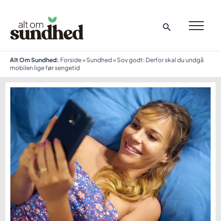
Gå
til
indholdet
MAI
ME
Alt Om Sundhed:
Forside
»
Sundhed
»
Sov godt: Derfor skal du undgå
mobilen lige før sengetid