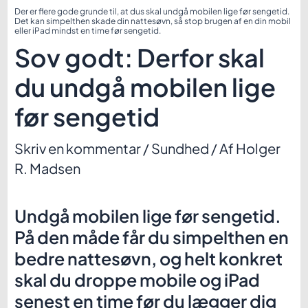
Der er flere gode grunde til, at dus skal undgå mobilen lige før sengetid.
Det kan simpelthen skade din nattesøvn, så stop brugen af en din mobil
eller iPad mindst en time før sengetid.
Sov godt: Derfor skal
du undgå mobilen lige
før sengetid
Skriv en kommentar
/
Sundhed
/ Af
Holger
R. Madsen
Undgå mobilen lige før sengetid.
På den måde får du simpelthen en
bedre nattesøvn, og helt konkret
skal du droppe mobile og iPad
senest en time før du lægger dig