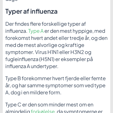
Typer af influenza
Der findes flere forskellige typer af
influenza.
Type A
er den mest hyppige, med
forekomst hvert andet eller tredje år, og den
med de mest alvorlige og kraftige
symptomer. Virus H1N1 eller H3N2 og
fugleinfluenza (H5N1) er eksempler på
influenza A undertyper.
Type B forekommer hvert fjerde eller femte
år, og har samme symptomer som ved type
A, dog i en mildere form.
Type C er den som minder mest om en
almindelig
forkølelse
, da symptomerne er