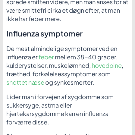
sprede smitten videre, men man anses for at
være smittefri cirka et døgn efter, at man
ikke har feber mere.
Influenza symptomer
De mest almindelige symptomer ved en
influenza er
feber
mellem 38-40 grader,
kulderystelser, muskelømhed,
hovedpine
,
træthed, forkølelsessymptomer som
snottet næse
og synkesmerter.
Lider man i forvejen af sygdomme som
sukkersyge, astma eller
hjertekarsygdomme kan en influenza
forværre disse.