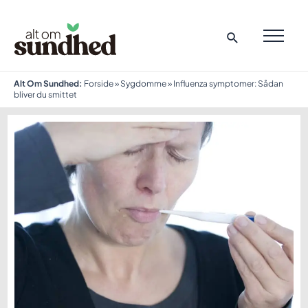
Gå
til
indholdet
MAI
ME
Alt Om Sundhed:
Forside
»
Sygdomme
»
Influenza symptomer: Sådan
bliver du smittet