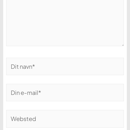
Dit
navn*
Din
e-
mail*
Websted