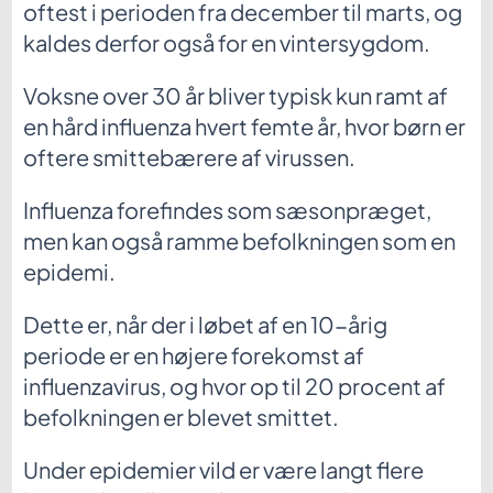
oftest i perioden fra december til marts, og
kaldes derfor også for en vintersygdom.
Voksne over 30 år bliver typisk kun ramt af
en hård influenza hvert femte år, hvor børn er
oftere smittebærere af virussen.
Influenza forefindes som sæsonpræget,
men kan også ramme befolkningen som en
epidemi.
Dette er, når der i løbet af en 10-årig
periode er en højere forekomst af
influenzavirus, og hvor op til 20 procent af
befolkningen er blevet smittet.
Under epidemier vild er være langt flere