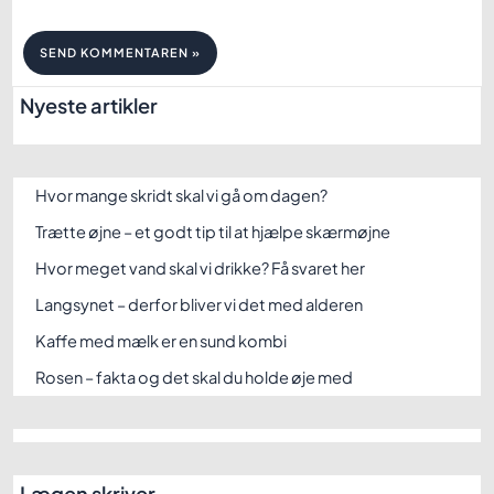
Nyeste artikler
Hvor mange skridt skal vi gå om dagen?
Trætte øjne – et godt tip til at hjælpe skærmøjne
Hvor meget vand skal vi drikke? Få svaret her
Langsynet – derfor bliver vi det med alderen
Kaffe med mælk er en sund kombi
Rosen – fakta og det skal du holde øje med
Lægen skriver