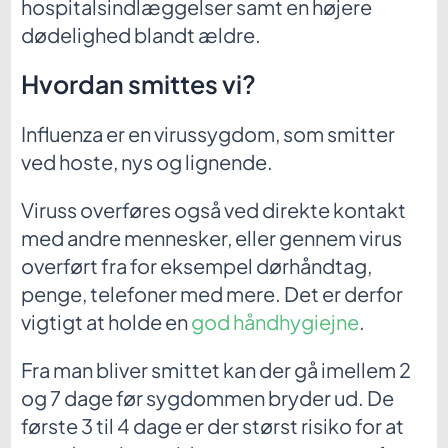
hospitalsindlæggelser samt en højere
dødelighed blandt ældre.
Hvordan smittes vi?
Influenza er en virussygdom, som smitter
ved hoste, nys og lignende.
Viruss overføres også ved direkte kontakt
med andre mennesker, eller gennem virus
overført fra for eksempel dørhåndtag,
penge, telefoner med mere. Det er derfor
vigtigt at holde en
god håndhygiejne
.
Fra man bliver smittet kan der gå imellem 2
og 7 dage før sygdommen bryder ud. De
første 3 til 4 dage er der størst risiko for at