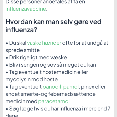
Disse personer anbefales at få en
influenzavaccine
.
Hvordan kan man selv gøre ved
influenza?
• Du skal
vaske hænder
ofte for at undgå at
sprede smitte
• Drik rigeligt med væske
• Bliv i sengen og sov så meget du kan
• Tag eventuelt hostemedicin eller
mycolysin mod hoste
• Tag eventuelt
panodil
,
pamol
, pinex eller
andet smerte-og febernedsættende
medicin med
paracetamol
• Søg læge hvis du har influenza i mere end 7
dage