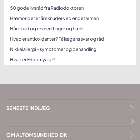
50 gode livsråd fra Radiodoktoren
Hæmorider er åreknuder ved endetarmen
Hård hud og revner i fingre og hæle
Hvad er antioxidanter? Få lægens svar og råd
Nikkelallergi – symptomer og behandling
Hvad er Fibromyalgi?
SENESTE INDLÆG
OM ALTOMSUNDHED.DK