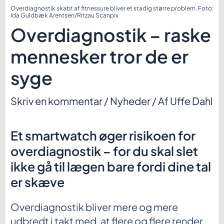
Overdiagnostik skabt af fitnessure bliver et stadig større problem. Foto:
Ida Guldbæk Arentsen/Ritzau Scanpix
Overdiagnostik – raske
mennesker tror de er
syge
Skriv en kommentar
/
Nyheder
/ Af
Uffe Dahl
Et smartwatch øger risikoen for
overdiagnostik – for du skal slet
ikke gå til lægen bare fordi dine tal
er skæve
Overdiagnostik bliver mere og mere
udbredt i takt med, at flere og flere render