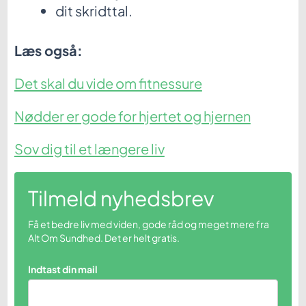
dit skridttal.
Læs også:
Det skal du vide om fitnessure
Nødder er gode for hjertet og hjernen
Sov dig til et længere liv
Tilmeld nyhedsbrev
Få et bedre liv med viden, gode råd og meget mere fra
Alt Om Sundhed. Det er helt gratis.
Indtast din mail