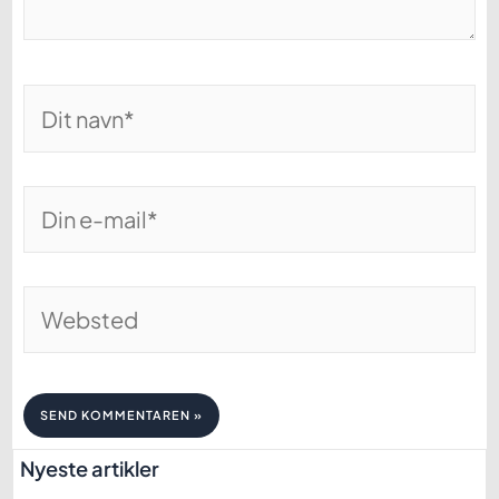
Dit
navn*
Din
e-
mail*
Websted
Nyeste artikler