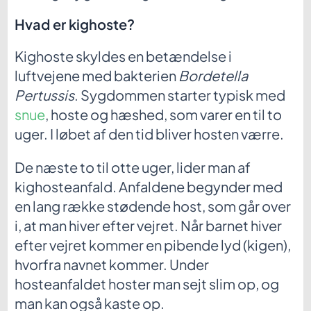
Hvad er kighoste?
Kighoste skyldes en betændelse i
luftvejene med bakterien
Bordetella
Pertussis
. Sygdommen starter typisk med
snue
, hoste og hæshed, som varer en til to
uger. I løbet af den tid bliver hosten værre.
De næste to til otte uger, lider man af
kighosteanfald. Anfaldene begynder med
en lang række stødende host, som går over
i, at man hiver efter vejret. Når barnet hiver
efter vejret kommer en pibende lyd (kigen),
hvorfra navnet kommer. Under
hosteanfaldet hoster man sejt slim op, og
man kan også kaste op.