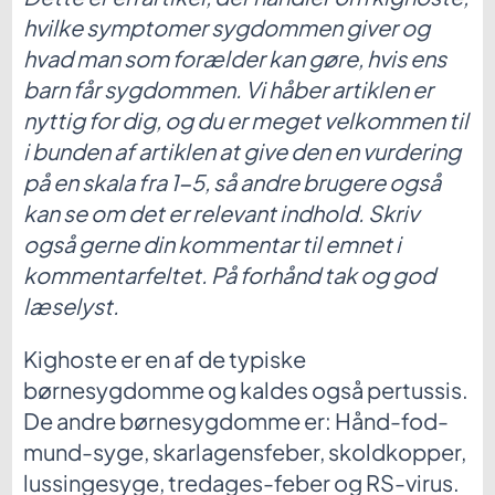
hvilke symptomer sygdommen giver og
hvad man som forælder kan gøre, hvis ens
barn får sygdommen. Vi håber artiklen er
nyttig for dig, og du er meget velkommen til
i bunden af artiklen at give den en vurdering
på en skala fra 1-5, så andre brugere også
kan se om det er relevant indhold. Skriv
også gerne din kommentar til emnet i
kommentarfeltet. På forhånd tak og god
læselyst.
Kighoste er en af de typiske
børnesygdomme og kaldes også pertussis.
De andre børnesygdomme er: Hånd-fod-
mund-syge, skarlagensfeber, skoldkopper,
lussingesyge, tredages-feber og RS-virus.