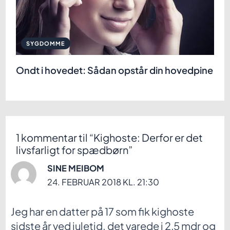
SYGDOMME
Ondt i hovedet: Sådan opstår din hovedpine
1 kommentar til “Kighoste: Derfor er det
livsfarligt for spædbørn”
SINE MEIBOM
24. FEBRUAR 2018 KL. 21:30
Jeg har en datter på 17 som fik kighoste
sidste år ved juletid. det varede i 2,5 mdr og