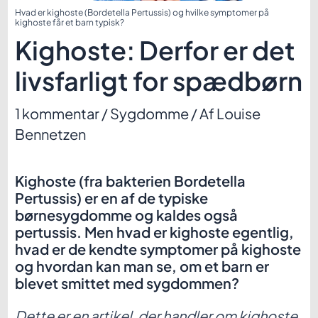
Hvad er kighoste (Bordetella Pertussis) og hvilke symptomer på
kighoste får et barn typisk?
Kighoste: Derfor er det
livsfarligt for spædbørn
1 kommentar
/
Sygdomme
/ Af
Louise
Bennetzen
Kighoste (fra bakterien Bordetella
Pertussis) er en af de typiske
børnesygdomme og kaldes også
pertussis. Men hvad er kighoste egentlig,
hvad er de kendte symptomer på kighoste
og hvordan kan man se, om et barn er
blevet smittet med sygdommen?
Dette er en artikel, der handler om kighoste,