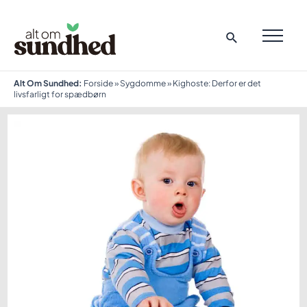
Gå
til
indholdet
MAI
ME
Alt Om Sundhed:
Forside
»
Sygdomme
»
Kighoste: Derfor er det
livsfarligt for spædbørn