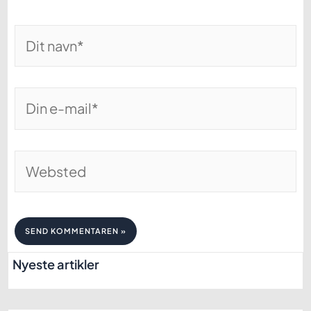
Dit
navn*
Din
e-
mail*
Websted
Nyeste artikler