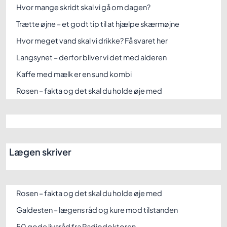
Hvor mange skridt skal vi gå om dagen?
Trætte øjne – et godt tip til at hjælpe skærmøjne
Hvor meget vand skal vi drikke? Få svaret her
Langsynet – derfor bliver vi det med alderen
Kaffe med mælk er en sund kombi
Rosen – fakta og det skal du holde øje med
Lægen skriver
Rosen – fakta og det skal du holde øje med
Galdesten – lægens råd og kure mod tilstanden
50 gode livsråd fra Radiodoktoren