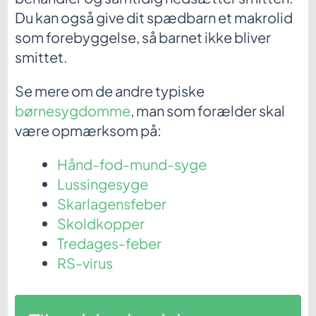
Du kan også give dit spædbarn et makrolid
som forebyggelse, så barnet ikke bliver
smittet.
Se mere om de andre typiske
børnesygdomme
, man som forælder skal
være opmærksom på:
Hånd-fod-mund-syge
Lussingesyge
Skarlagensfeber
Skoldkopper
Tredages-feber
RS-virus