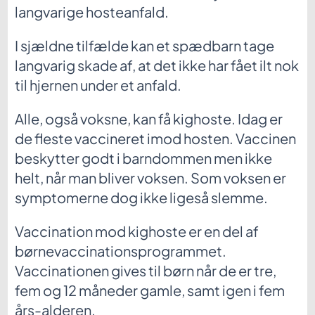
langvarige hosteanfald.
I sjældne tilfælde kan et spædbarn tage
langvarig skade af, at det ikke har fået ilt nok
til hjernen under et anfald.
Alle, også voksne, kan få kighoste. Idag er
de fleste vaccineret imod hosten. Vaccinen
beskytter godt i barndommen men ikke
helt, når man bliver voksen. Som voksen er
symptomerne dog ikke ligeså slemme.
Vaccination mod kighoste er en del af
børnevaccinationsprogrammet.
Vaccinationen gives til børn når de er tre,
fem og 12 måneder gamle, samt igen i fem
års-alderen.