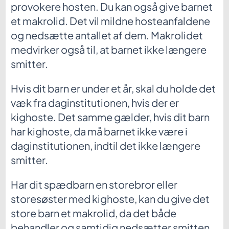
provokere hosten. Du kan også give barnet
et makrolid. Det vil mildne hosteanfaldene
og nedsætte antallet af dem. Makrolidet
medvirker også til, at barnet ikke længere
smitter.
Hvis dit barn er under et år, skal du holde det
væk fra daginstitutionen, hvis der er
kighoste. Det samme gælder, hvis dit barn
har kighoste, da må barnet ikke være i
daginstitutionen, indtil det ikke længere
smitter.
Har dit spædbarn en storebror eller
storesøster med kighoste, kan du give det
store barn et makrolid, da det både
behandler og samtidig nedsætter smitten.