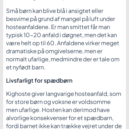
Små børn kan blive blå i ansigtet eller
besvime på grund af mangel på luft under
hosteanfaldene. Er man smittet får man
typisk 10-20 anfald i døgnet, men det kan
være helt op til 60. Anfaldene virker meget
dramatiske på omgivelserne, men er
normalt ufarlige, medmindre der er tale om
et nyfødt barn.
Livsfarligt for spædbørn
Kighoste giver langvarige hosteanfald, som
for store børn og voksne er voldsomme
men ufarlige. Hosten kan derimod have
alvorlige konsekvenser for et spædbarn,
fordi barnet ikke kan trække vejret under de