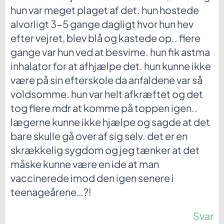
hun var meget plaget af det. hun hostede
alvorligt 3-5 gange dagligt hvor hun hev
efter vejret, blev blå og kastede op.. flere
gange var hun ved at besvime. hun fik astma
inhalator for at afhjælpe det. hun kunne ikke
være på sin efterskole da anfaldene var så
voldsomme. hun var helt afkræftet og det
tog flere mdr at komme på toppen igen..
lægerne kunne ikke hjælpe og sagde at det
bare skulle gå over af sig selv. det er en
skrækkelig sygdom og jeg tænker at det
måske kunne være en ide at man
vaccinerede imod den igen senere i
teenageårene…?!
Svar