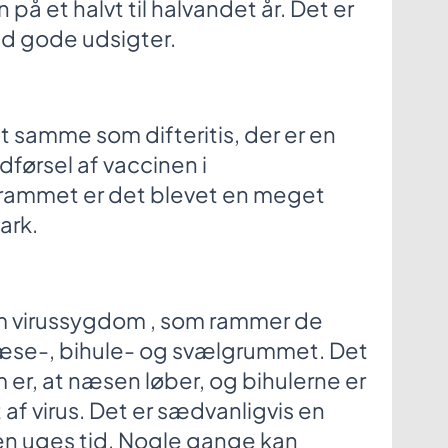
 på et halvt til halvandet år. Det er
ed gode udsigter.
 samme som difteritis, der er en
dførsel af vaccinen i
rammet er det blevet en meget
ark.
m virussygdom , som rammer de
næse-, bihule- og svælgrummet. Det
er, at næsen løber, og bihulerne er
 af virus. Det er sædvanligvis en
en uges tid. Nogle gange kan