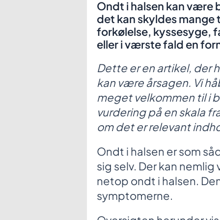
Ondt i halsen kan være 
det kan skyldes mange t
forkølelse, kyssesyge, fa
eller i værste fald en fo
Dette er en artikel, der
kan være årsagen.
Vi hå
meget velkommen til i b
vurdering på en skala fr
om det er relevant indho
Ondt i halsen er som så
sig selv. Der kan nemlig 
netop ondt i halsen. De
symptomerne.