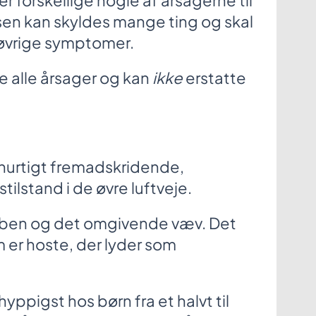
r forskellige nogle af årsagerne til
lsen kan skyldes mange ting og skal
vrige symptomer.
e alle årsager og kan
ikke
erstatte
 hurtigt fremadskridende,
ilstand i de øvre luftveje.
struben og det omgivende væv. Det
 er hoste, der lyder som
igst hos børn fra et halvt til