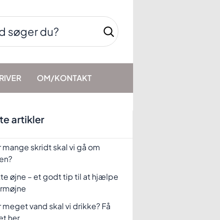
RIVER
OM/KONTAKT
e artikler
 mange skridt skal vi gå om
en?
te øjne – et godt tip til at hjælpe
rmøjne
 meget vand skal vi drikke? Få
et her