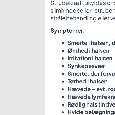
Strubekræft skyldes on
slimhindeceller i strub
strålebehandling eller 
Symptomer:
Smerte i halsen, d
Ømhed i halsen
Irritation i halsen
Synkebesvær
Smerte, der forvæ
Tørhed i halsen
Hævede – evt. rød
Hævede lymfeknu
Rødlig hals (indv
Hvide belægning