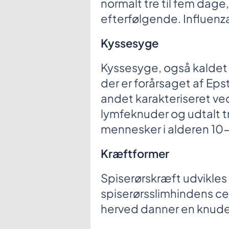
normalt tre til fem dag
efterfølgende. Influenza
Kyssesyge
Kyssesyge, også kaldet
der er forårsaget af Eps
andet karakteriseret v
lymfeknuder og udtalt 
mennesker i alderen 10-
Kræftformer
Spiserørskræft udvikles 
spiserørsslimhindens c
herved danner en knude 