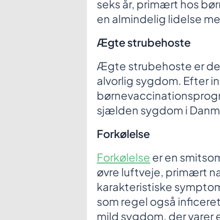
seks år, primært hos børn
en almindelig lidelse m
Ægte strubehoste
Ægte strubehoste er det
alvorlig sygdom. Efter in
børnevaccinationsprog
sjælden sygdom i Danm
Forkølelse
Forkølelse
er en smitso
øvre luftveje, primært 
karakteristiske symptom 
som regel også inficeret
mild sygdom, der varer 