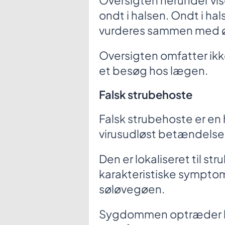
Oversigten herunder vise
ondt i halsen. Ondt i ha
vurderes sammen med ø
Oversigten omfatter ikk
et besøg hos lægen.
Falsk strubehoste
Falsk strubehoste er en
virusudløst betændelsest
Den er lokaliseret til 
karakteristiske symptom
søløvegøen.
Sygdommen optræder hypp