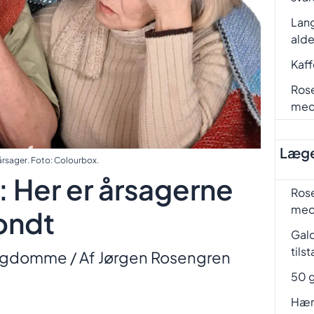
Lang
ald
Kaf
Rose
me
Læge
årsager. Foto: Colourbox.
: Her er årsagerne
Rose
me
 ondt
Gal
tils
ygdomme
/ Af
Jørgen Rosengren
50 g
Hæm