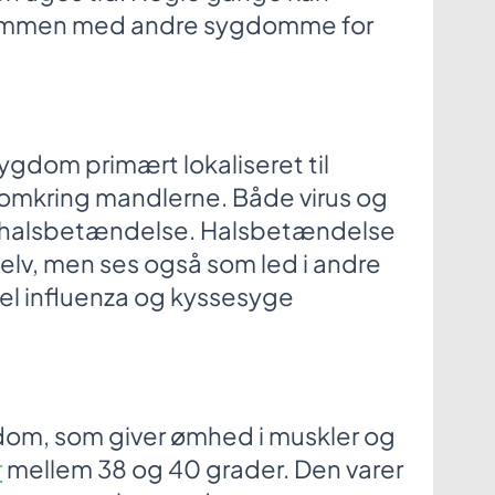
sammen med andre sygdomme for
gdom primært lokaliseret til
mkring mandlerne. Både virus og
e halsbetændelse. Halsbetændelse
selv, men ses også som led i andre
l influenza og kyssesyge
dom, som giver ømhed i muskler og
r
mellem 38 og 40 grader. Den varer