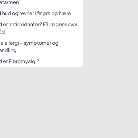
etarmen
 hud og revner i fingre og hæle
 er antioxidanter? Få lægens svar
åd
elallergi – symptomer og
andling
 er Fibromyalgi?