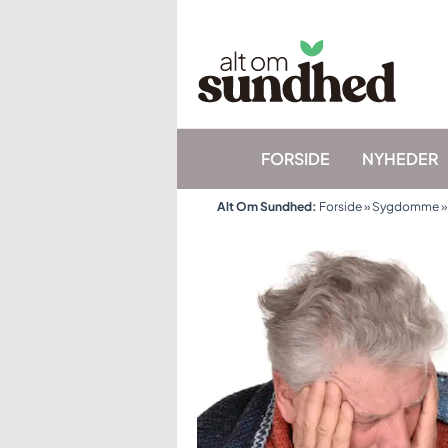
Gå
til
indholdet
FORSIDE
NYHEDER
Alt Om Sundhed:
Forside
»
Sygdomme