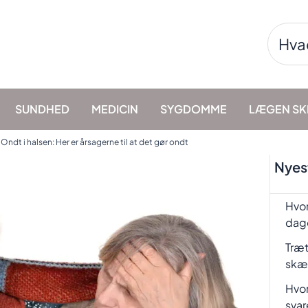
Søg
efter:
SUNDHED
MEDICIN
SYGDOMME
LÆGEN SK
»
Ondt i halsen: Her er årsagerne til at det gør ondt
Nyest
Hvor
dag
Træt
skæ
Hvor
svar