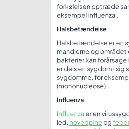
forkølelsen optræde 
eksempel influenza .
Halsbetændelse
Halsbetændelse er en sy
mandlerne og området o
bakterier kan forårsag
er dels en sygdom i sig 
sygdomme, for eksempe
(mononucleose).
Influenza
Influenza
er en virussyg
led,
hovedpine
og
febe