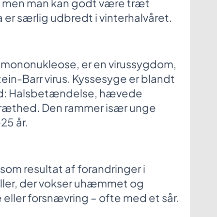
e, men man kan godt være træt
 er særlig udbredt i vinterhalvåret.
 mononukleose, er en virussygdom,
tein-Barr virus. Kyssesyge er blandt
ed: Halsbetændelse, hævede
træthed. Den rammer især unge
25 år.
som resultat af forandringer i
eller, der vokser uhæmmet og
eller forsnævring – ofte med et sår.