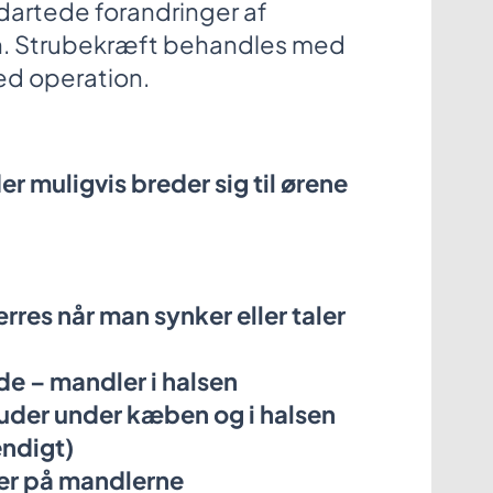
dartede forandringer af
en. Strubekræft behandles med
ved operation.
er muligvis breder sig til ørene
rres når man synker eller taler
e – mandler i halsen
der under kæben og i halsen
endigt)
er på mandlerne