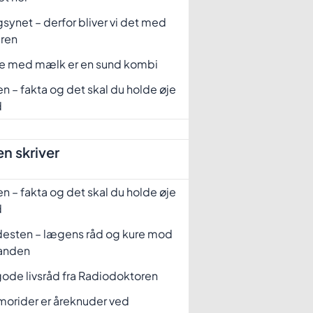
synet – derfor bliver vi det med
eren
fe med mælk er en sund kombi
n – fakta og det skal du holde øje
d
n skriver
n – fakta og det skal du holde øje
d
desten – lægens råd og kure mod
tanden
ode livsråd fra Radiodoktoren
orider er åreknuder ved