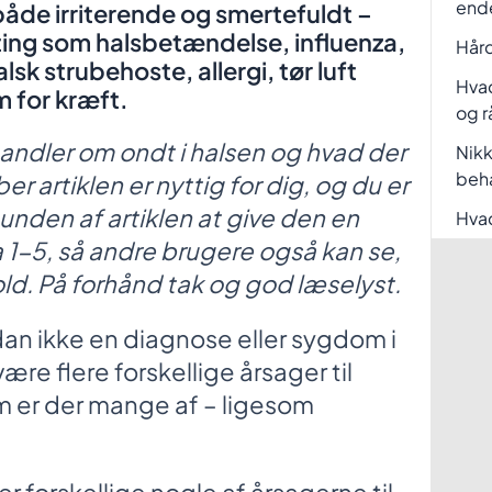
end
både irriterende og smertefuldt –
ing som halsbetændelse, influenza,
Hård
lsk strubehoste, allergi, tør luft
Hvad
rm for kræft.
og r
 handler om ondt i halsen og hvad der
Nikk
beh
ber artiklen er nyttig for dig, og du er
unden af artiklen at give den en
Hvad
a 1-5, så andre brugere også kan se,
ld. På forhånd tak og god læselyst.
dan ikke en diagnose eller sygdom i
være flere forskellige årsager til
m er der mange af – ligesom