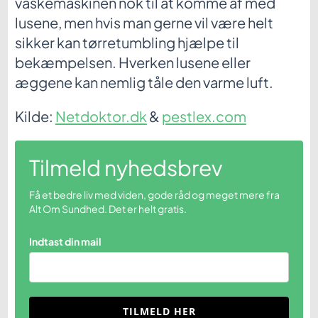
vaskemaskinen nok til at komme af med
lusene, men hvis man gerne vil være helt
sikker kan tørretumbling hjælpe til
bekæmpelsen. Hverken lusene eller
æggene kan nemlig tåle den varme luft.
Kilde:
Netdoktor.dk
&
pestlex.com
Tilmeld nyhedsbrev
Få et bedre liv med viden, gode råd og meget mere fra
Alt Om Sundhed. Det er helt gratis.
Indtast din mail
TILMELD HER