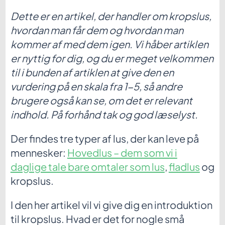
Dette er en artikel, der handler om kropslus,
hvordan man får dem og hvordan man
kommer af med dem igen.
Vi håber artiklen
er nyttig for dig, og du er meget velkommen
til i bunden af artiklen at give den en
vurdering på en skala fra 1-5, så andre
brugere også kan se, om det er relevant
indhold. På forhånd tak og god læselyst.
Der findes tre typer af lus, der kan leve på
mennesker:
Hovedlus – dem som vi i
daglige tale bare omtaler som lus
,
fladlus
og
kropslus.
I den her artikel vil vi give dig en introduktion
til kropslus. Hvad er det for nogle små