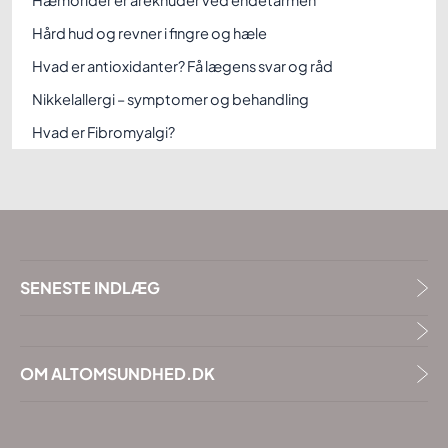
Hæmorider er åreknuder ved endetarmen
Hård hud og revner i fingre og hæle
Hvad er antioxidanter? Få lægens svar og råd
Nikkelallergi – symptomer og behandling
Hvad er Fibromyalgi?
SENESTE INDLÆG
OM ALTOMSUNDHED.DK