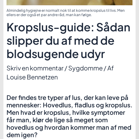
Almindelig hygiejne er normalt nok til at komme kropslus til livs. Men
ellers er der også et par andre råd, man kan følge.
Kropslus-guide: Sådan
slipper du af med de
blodsugende udyr
Skriv en kommentar
/
Sygdomme
/ Af
Louise Bennetzen
Der findes tre typer af lus, der kan leve på
mennesker: Hovedlus, fladlus og kropslus.
Men hvad er kropslus, hvilke symptomer
får man, klør de lige så meget som
hovedlus og hvordan kommer man af med
dem igen?