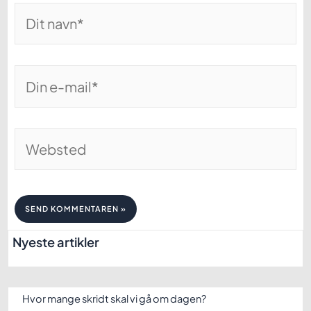
Dit
navn*
Din
e-
mail*
Websted
Nyeste artikler
Hvor mange skridt skal vi gå om dagen?