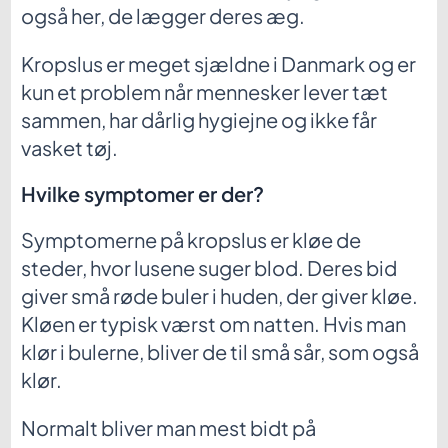
også her, de lægger deres æg.
Kropslus er meget sjældne i Danmark og er
kun et problem når mennesker lever tæt
sammen, har dårlig hygiejne og ikke får
vasket tøj.
Hvilke symptomer er der?
Symptomerne på kropslus er kløe de
steder, hvor lusene suger blod. Deres bid
giver små røde buler i huden, der giver kløe.
Kløen er typisk værst om natten. Hvis man
klør i bulerne, bliver de til små sår, som også
klør.
Normalt bliver man mest bidt på