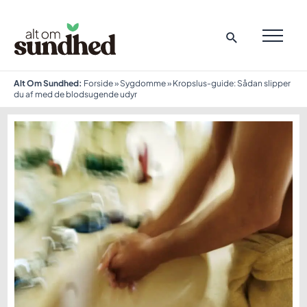
Gå
til
indholdet
MAI
ME
Alt Om Sundhed:
Forside
»
Sygdomme
»
Kropslus-guide: Sådan slipper
du af med de blodsugende udyr