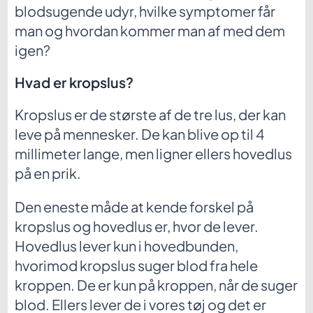
blodsugende udyr, hvilke symptomer får
man og hvordan kommer man af med dem
igen?
Hvad er kropslus?
Kropslus er de største af de tre lus, der kan
leve på mennesker. De kan blive op til 4
millimeter lange, men ligner ellers hovedlus
på en prik.
Den eneste måde at kende forskel på
kropslus og hovedlus er, hvor de lever.
Hovedlus lever kun i hovedbunden,
hvorimod kropslus suger blod fra hele
kroppen. De er kun på kroppen, når de suger
blod. Ellers lever de i vores tøj og det er