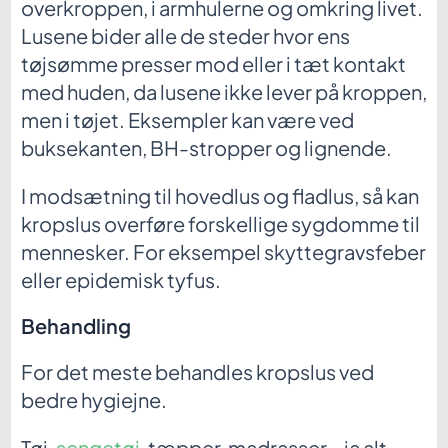
overkroppen, i armhulerne og omkring livet.
Lusene bider alle de steder hvor ens
tøjsømme presser mod eller i tæt kontakt
med huden, da lusene ikke lever på kroppen,
men i tøjet. Eksempler kan være ved
buksekanten, BH-stropper og lignende.
I modsætning til hovedlus og fladlus, så kan
kropslus overføre forskellige sygdomme til
mennesker. For eksempel skyttegravsfeber
eller epidemisk tyfus.
Behandling
For det meste behandles kropslus ved
bedre hygiejne.
Tøj,
sengetøj
, tæpper, madrasser – ja alt