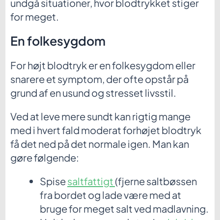
undgå situationer, hvor blodtrykket stiger
for meget.
En folkesygdom
For højt blodtryk er en folkesygdom eller
snarere et symptom, der ofte opstår på
grund af en usund og stresset livsstil.
Ved at leve mere sundt kan rigtig mange
med i hvert fald moderat forhøjet blodtryk
få det ned på det normale igen. Man kan
gøre følgende:
Spise
saltfattigt
(fjerne saltbøssen
fra bordet og lade være med at
bruge for meget salt ved madlavning.