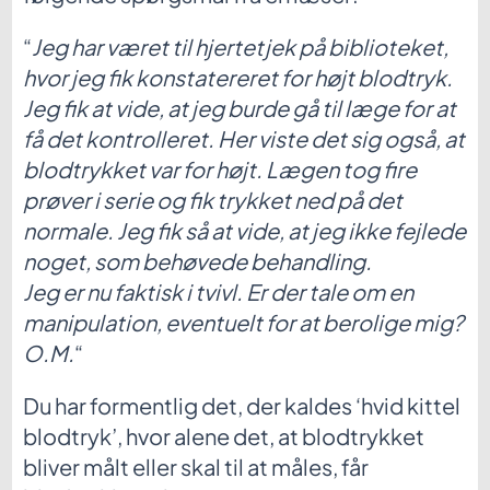
“
Jeg har været til hjertetjek på biblioteket,
hvor jeg fik konstatereret for højt blodtryk.
Jeg fik at vide, at jeg burde gå til læge for at
få det kontrolleret. Her viste det sig også, at
blodtrykket var for højt. Lægen tog fire
prøver i serie og fik trykket ned på det
normale. Jeg fik så at vide, at jeg ikke fejlede
noget, som behøvede behandling.
Jeg er nu faktisk i tvivl. Er der tale om en
manipulation, eventuelt for at berolige mig?
O.M.
“
Du har formentlig det, der kaldes ‘hvid kittel
blodtryk’, hvor alene det, at blodtrykket
bliver målt eller skal til at måles, får