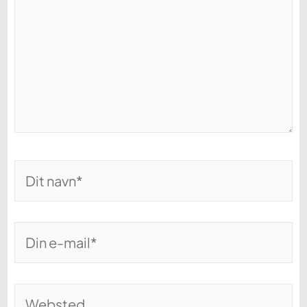
Dit
navn*
Din
e-
mail*
Websted