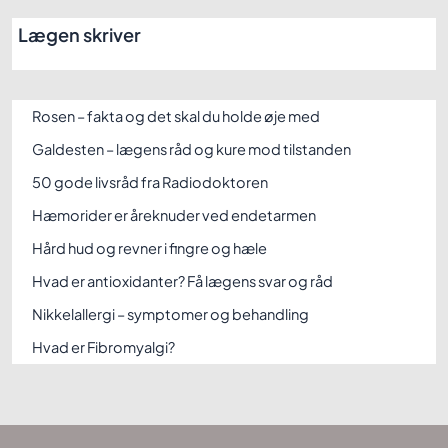
Lægen skriver
Rosen – fakta og det skal du holde øje med
Galdesten – lægens råd og kure mod tilstanden
50 gode livsråd fra Radiodoktoren
Hæmorider er åreknuder ved endetarmen
Hård hud og revner i fingre og hæle
Hvad er antioxidanter? Få lægens svar og råd
Nikkelallergi – symptomer og behandling
Hvad er Fibromyalgi?