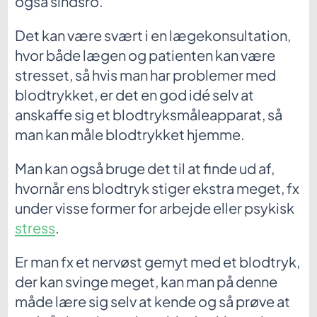
også sindsro.
Det kan være svært i en lægekonsultation,
hvor både lægen og patienten kan være
stresset, så hvis man har problemer med
blodtrykket, er det en god idé selv at
anskaffe sig et blodtryksmåleapparat, så
man kan måle blodtrykket hjemme.
Man kan også bruge det til at finde ud af,
hvornår ens blodtryk stiger ekstra meget, fx
under visse former for arbejde eller psykisk
stress
.
Er man fx et nervøst gemyt med et blodtryk,
der kan svinge meget, kan man på denne
måde lære sig selv at kende og så prøve at