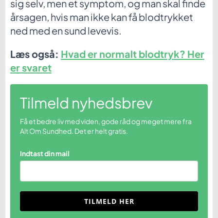
sig selv, men et symptom, og man skal finde
årsagen, hvis man ikke kan få blodtrykket
ned med en sund levevis.
Læs også:
Hvad er normalt blodtryk? Her
er svaret
Tilmeld nyhedsbrev
Få et bedre liv med viden, gode råd og meget mere fra
Alt Om Sundhed. Det er helt gratis.
Indtast din mail
TILMELD HER