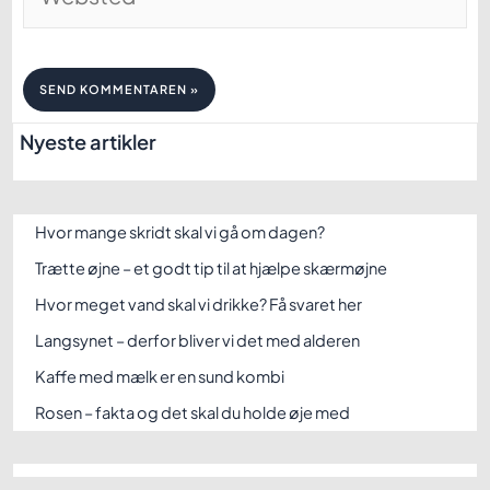
Nyeste artikler
Hvor mange skridt skal vi gå om dagen?
Trætte øjne – et godt tip til at hjælpe skærmøjne
Hvor meget vand skal vi drikke? Få svaret her
Langsynet – derfor bliver vi det med alderen
Kaffe med mælk er en sund kombi
Rosen – fakta og det skal du holde øje med