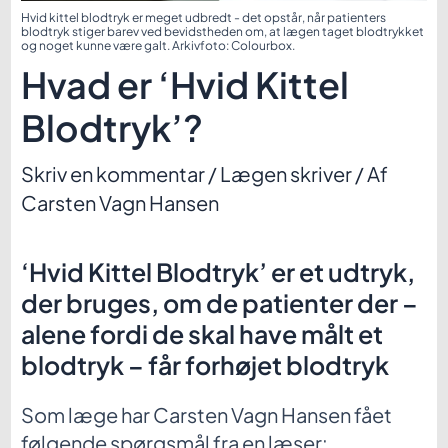
Hvid kittel blodtryk er meget udbredt - det opstår, når patienters
blodtryk stiger barev ved bevidstheden om, at lægen taget blodtrykket
og noget kunne være galt. Arkivfoto: Colourbox.
Hvad er ‘Hvid Kittel
Blodtryk’?
Skriv en kommentar
/
Lægen skriver
/ Af
Carsten Vagn Hansen
‘Hvid Kittel Blodtryk’ er et udtryk,
der bruges, om de patienter der –
alene fordi de skal have målt et
blodtryk – får forhøjet blodtryk
Som læge har Carsten Vagn Hansen fået
følgende spørgsmål fra en læser: