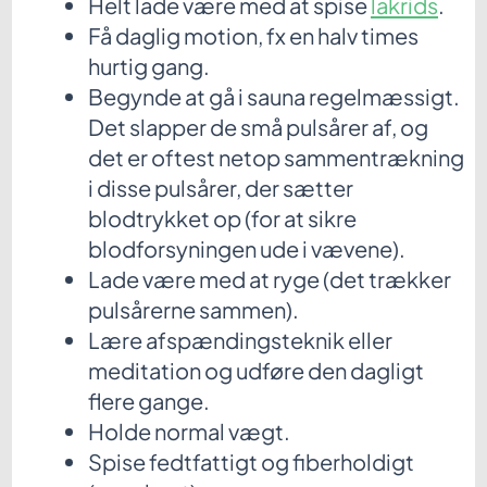
Helt lade være med at spise
lakrids
.
Få daglig motion, fx en halv times
hurtig gang.
Begynde at gå i sauna regelmæssigt.
Det slapper de små pulsårer af, og
det er oftest netop sammentrækning
i disse pulsårer, der sætter
blodtrykket op (for at sikre
blodforsyningen ude i vævene).
Lade være med at ryge (det trækker
pulsårerne sammen).
Lære afspændingsteknik eller
meditation og udføre den dagligt
flere gange.
Holde normal vægt.
Spise fedtfattigt og fiberholdigt