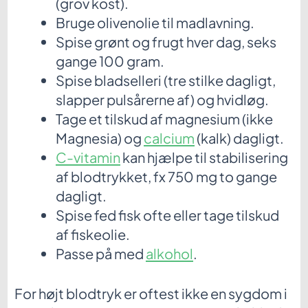
(grov kost).
Bruge olivenolie til madlavning.
Spise grønt og frugt hver dag, seks
gange 100 gram.
Spise bladselleri (tre stilke dagligt,
slapper pulsårerne af) og hvidløg.
Tage et tilskud af magnesium (ikke
Magnesia) og
calcium
(kalk) dagligt.
C-vitamin
kan hjælpe til stabilisering
af blodtrykket, fx 750 mg to gange
dagligt.
Spise fed fisk ofte eller tage tilskud
af fiskeolie.
Passe på med
alkohol
.
For højt blodtryk er oftest ikke en sygdom i