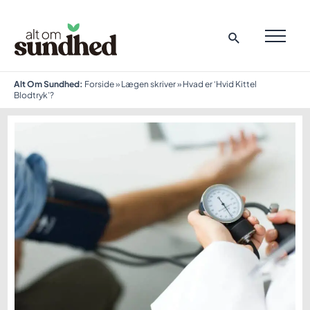
Gå
til
indholdet
MAI
ME
Alt Om Sundhed:
Forside
»
Lægen skriver
»
Hvad er ‘Hvid Kittel
Blodtryk’?