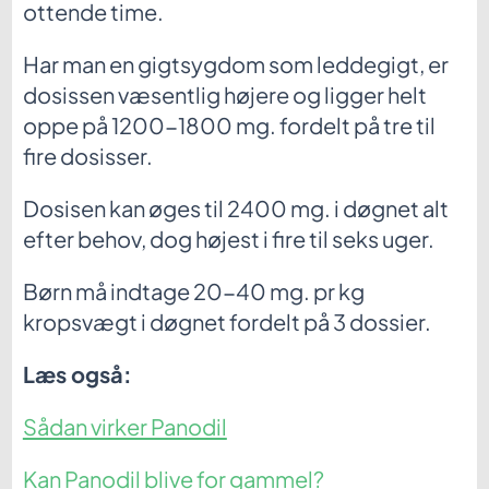
ottende time.
Har man en gigtsygdom som leddegigt, er
dosissen væsentlig højere og ligger helt
oppe på 1200-1800 mg. fordelt på tre til
fire dosisser.
Dosisen kan øges til 2400 mg. i døgnet alt
efter behov, dog højest i fire til seks uger.
Børn må indtage 20-40 mg. pr kg
kropsvægt i døgnet fordelt på 3 dossier.
Læs også:
Sådan virker Panodil
Kan Panodil blive for gammel?