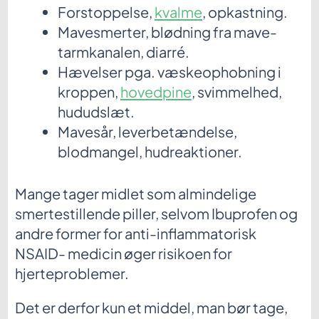
Forstoppelse,
kvalme
, opkastning.
Mavesmerter, blødning fra mave-
tarmkanalen, diarré.
Hævelser pga. væskeophobning i
kroppen,
hovedpine
, svimmelhed,
hududslæt.
Mavesår, leverbetændelse,
blodmangel, hudreaktioner.
Mange tager midlet som almindelige
smertestillende piller, selvom Ibuprofen og
andre former for anti-inflammatorisk
NSAID- medicin øger risikoen for
hjerteproblemer.
Det er derfor kun et middel, man bør tage,