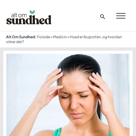
Gå
til
indholdet
MAI
ME
Alt Om Sundhed:
Forside
»
Medicin
»
Hvad er Ibuprofen, og hvordan
virker det?