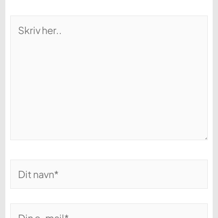
Skriv
her..
Dit
navn*
Din