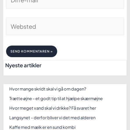
e-
mail*
Websted
Nyeste artikler
Hvor mange skridt skal vi gå om dagen?
Trætte øjne – et godt tip til at hjælpe skærmøjne
Hvor meget vand skal vi drikke? Få svaret her
Langsynet – derfor bliver vi det med alderen
Kaffe med mælk er en sund kombi