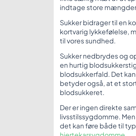
indtage store mængder, 
Sukker bidrager til en ko
kortvarig lykkefølelse,
til vores sundhed.
Sukker nedbrydes og opt
en hurtig blodsukkerstign
blodsukkerfald. Det kan 
betyder også, at et stor
blodsukkeret.
Der er ingen direkte s
livsstilssygdomme. Men 
det kan føre både til ty
hjertekarsygdomme
.