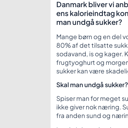
Danmark bliver vi anb
ens kalorieindtag kom
man undgå sukker?
Mange børn og en del vo
80% af det tilsatte sukke
sodavand, is og kager. K
frugtyoghurt og morge
sukker kan være skadelig
Skal man undgå sukker?
Spiser man for meget sukk
ikke giver nok næring. 
fra anden sund og næri