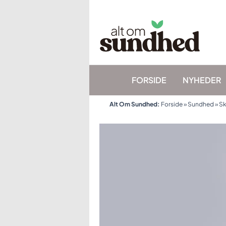
Gå
til
indholdet
FORSIDE
NYHEDER
Alt Om Sundhed:
Forside
»
Sundhed
»
Sk