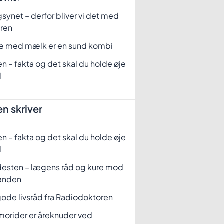
synet – derfor bliver vi det med
eren
fe med mælk er en sund kombi
n – fakta og det skal du holde øje
d
n skriver
n – fakta og det skal du holde øje
d
desten – lægens råd og kure mod
tanden
ode livsråd fra Radiodoktoren
orider er åreknuder ved