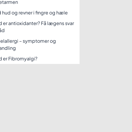
etarmen
 hud og revner i fingre og hæle
 er antioxidanter? Få lægens svar
åd
elallergi – symptomer og
andling
 er Fibromyalgi?