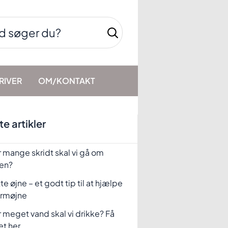
RIVER
OM/KONTAKT
e artikler
 mange skridt skal vi gå om
en?
te øjne – et godt tip til at hjælpe
rmøjne
 meget vand skal vi drikke? Få
et her