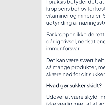
I praksis betyder det, a
kroppens behov for kostf
vitaminer og mineraler. 
udtynding af næringssto
Får kroppen ikke de rett
dårlig trivsel, nedsat e
immunforsvar.
Det kan være svært helt 
så mange produkter, men 
skære ned for dit sukke
Hvad gør sukker skidt?
Udover at være skyld i 
ikke særlig mæt af at sp