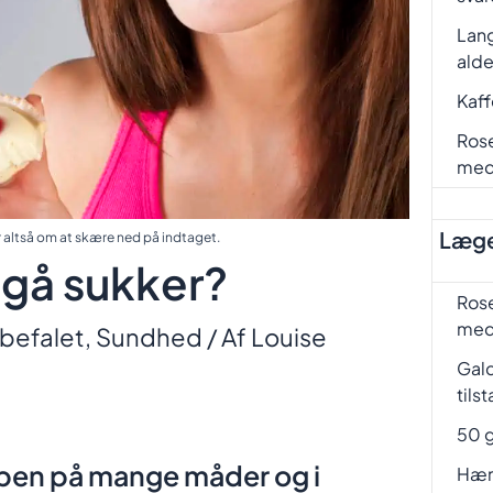
Lang
ald
Kaf
Rose
me
Læge
 altså om at skære ned på indtaget.
gå sukker?
Rose
me
befalet
,
Sundhed
/ Af
Louise
Gal
tils
50 g
ppen på mange måder og i
Hæm