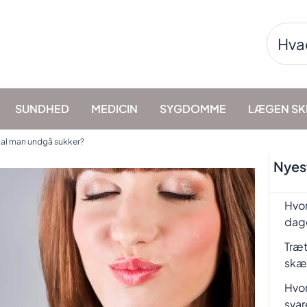
Søg
efter:
SUNDHED
MEDICIN
SYGDOMME
LÆGEN SK
al man undgå sukker?
Nyest
Hvor
dag
Træt
skæ
Hvor
svar