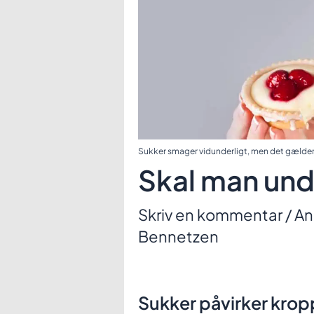
Sukker smager vidunderligt, men det gælder
Skal man und
Skriv en kommentar
/
An
Bennetzen
Sukker påvirker kro