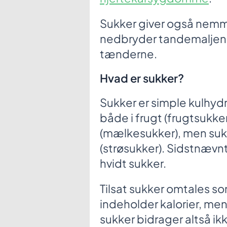
Sukker giver også nemm
nedbryder tandemaljen, 
tænderne.
Hvad er sukker?
Sukker er simple kulhyd
både i frugt (frugtsukk
(mælkesukker), men sukk
(strøsukker). Sidstnævnt
hvidt sukker.
Tilsat sukker omtales so
indeholder kalorier, men
sukker bidrager altså i