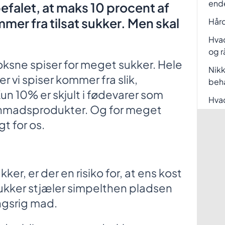
end
efalet, at maks 10 procent af
mer fra tilsat sukker. Men skal
Hård
Hvad
og r
ksne spiser for meget sukker. Hele
Nikk
r vi spiser kommer fra slik,
beh
un 10% er skjult i fødevarer som
Hvad
nmadsprodukter. Og for meget
t for os.
er, er der en risiko for, at ens kost
Sukker stjæler simpelthen pladsen
ngsrig mad.