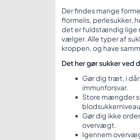
Der findes mange former 
flormelis, perlesukker, 
det er fuldstændig lige
vælger. Alle typer af su
kroppen, og have samme 
Det her gør sukker ved d
Gør dig træt, i då
immunforsvar.
Store mængder suk
blodsukkerniveau
Gør dig ikke orden
overvægt.
Igennem overvægt