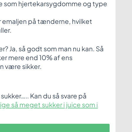
me som hjertekarsygdomme og type
 emaljen på tænderne, hvilket
ler.
r? Ja, så godt som man nu kan. Så
er mere end 10% af ens
n være sikker.
 sukker….. Kan du så svare på
lige så meget sukker i juice som i