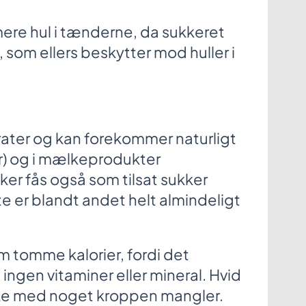
ere hul i tænderne, da sukkeret
som ellers beskytter mod huller i
rater og kan forekommer naturligt
er) og i mælkeprodukter
er fås også som tilsat sukker
e er blandt andet helt almindeligt
m tomme kalorier, fordi det
 ingen vitaminer eller mineral. Hvid
kke med noget kroppen mangler.