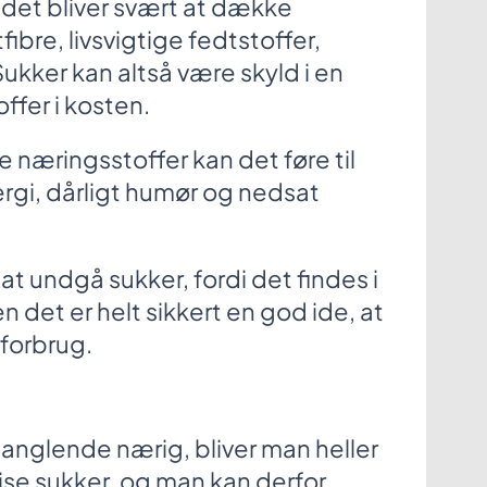
t det bliver svært at dække
ibre, livsvigtige fedtstoffer,
Sukker kan altså være skyld i en
ffer i kosten.
e næringsstoffer kan det føre til
nergi, dårligt humør og nedsat
at undgå sukker, fordi det findes i
det er helt sikkert en god ide, at
rforbrug.
manglende nærig, bliver man heller
ise sukker, og man kan derfor