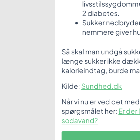
livsstilssygdom
2 diabetes.
Sukker nedbryder
nemmere giver hul
Så skal man undgå sukke
længe sukker ikke dækk
kalorieindtag, burde ma
Kilde:
Sundhed.dk
Når vi nu er ved det med
spørgsmålet her:
Er der 
sodavand?