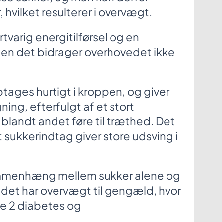
hvilket resulterer i overvægt.
rtvarig energitilførsel og en
 men det bidrager overhovedet ikke
ages hurtigt i kroppen, og giver
ing, efterfulgt af et stort
blandt andet føre til træthed. Det
t sukkerindtag giver store udsving i
ammenhæng mellem sukker alene og
det har overvægt til gengæld, hvor
pe 2 diabetes og