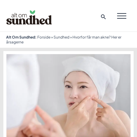
Gå
til
indholdet
MAI
ME
Alt Om Sundhed:
Forside
»
Sundhed
»
Hvorfor får man akne? Her er
årsagerne