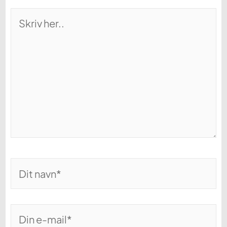
Skriv
her..
Dit
navn*
Din
e-