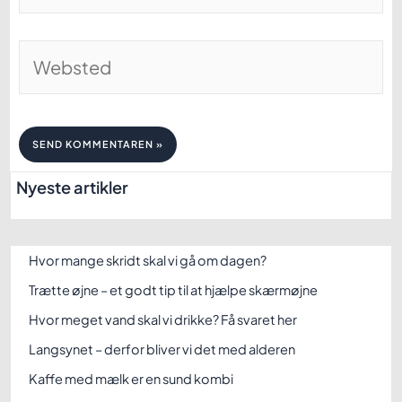
mail*
Websted
Nyeste artikler
Hvor mange skridt skal vi gå om dagen?
Trætte øjne – et godt tip til at hjælpe skærmøjne
Hvor meget vand skal vi drikke? Få svaret her
Langsynet – derfor bliver vi det med alderen
Kaffe med mælk er en sund kombi