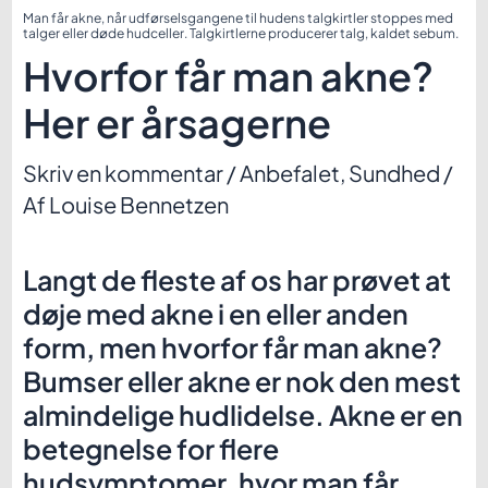
Man får akne, når udførselsgangene til hudens talgkirtler stoppes med
talger eller døde hudceller. Talgkirtlerne producerer talg, kaldet sebum.
Hvorfor får man akne?
Her er årsagerne
Skriv en kommentar
/
Anbefalet
,
Sundhed
/
Af
Louise Bennetzen
Langt de fleste af os har prøvet at
døje med akne i en eller anden
form, men hvorfor får man akne?
Bumser eller akne er nok den mest
almindelige hudlidelse. Akne er en
betegnelse for flere
hudsymptomer, hvor man får