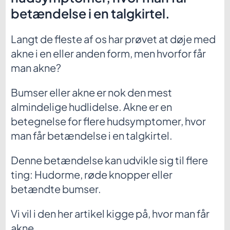
betændelse i en talgkirtel.
Langt de fleste af os har prøvet at døje med
akne i en eller anden form, men hvorfor får
man akne?
Bumser eller akne er nok den mest
almindelige hudlidelse. Akne er en
betegnelse for flere hudsymptomer, hvor
man får betændelse i en talgkirtel.
Denne betændelse kan udvikle sig til flere
ting: Hudorme, røde knopper eller
betændte bumser.
Vi vil i den her artikel kigge på, hvor man får
akne.