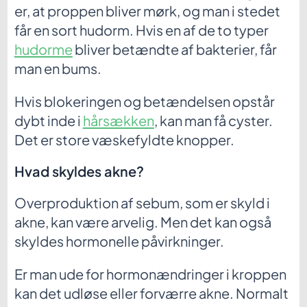
er, at proppen bliver mørk, og man i stedet
får en sort hudorm. Hvis en af de to typer
hudorme
bliver betændte af bakterier, får
man en bums.
Hvis blokeringen og betændelsen opstår
dybt inde i
hårsækken
, kan man få cyster.
Det er store væskefyldte knopper.
Hvad skyldes akne?
Overproduktion af sebum, som er skyld i
akne, kan være arvelig. Men det kan også
skyldes hormonelle påvirkninger.
Er man ude for hormonændringer i kroppen
kan det udløse eller forværre akne. Normalt