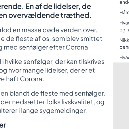
end
ende. En af de lidelser, de
Hård
r en overvældende træthed.
Hvad
lod en masse døde verden over,
og r
e de fleste af os, som blev smittet
Nikk
g med senfølger efter Corona.
beh
Hvad
i hvilke senfølger, der kan tilskrives
g hvor mange lidelser, der er et
ave haft Corona.
gen blandt de fleste med senfølger,
der nedsætter folks livskvalitet, og
ulterer i lange sygemeldinger.
er