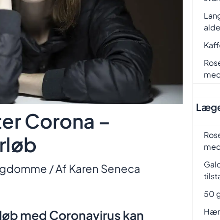
Lang
ald
Kaf
Rose
me
Læge
ter Corona –
Rose
rløb
me
Gal
ygdomme
/ Af
Karen Seneca
tils
50 g
Hæm
orløb med Coronavirus kan