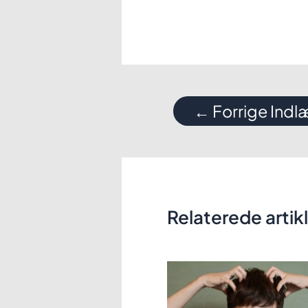
Indlægsnavigation
←
Forrige Ind
Relaterede artik