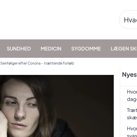
Søg
efter:
SUNDHED
MEDICIN
SYGDOMME
LÆGEN SK
»
Senfølger efter Corona – trættende forløb
Nyest
Hvor
dag
Træt
skæ
Hvor
svar