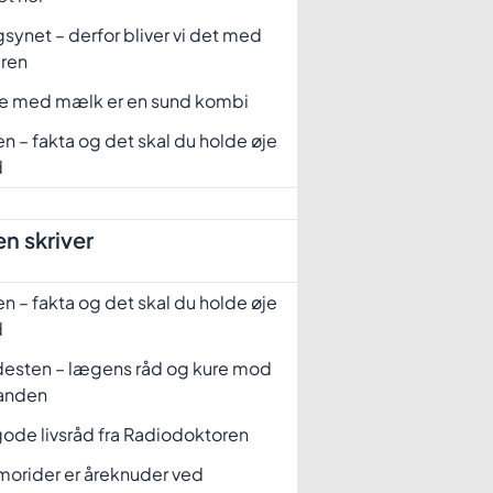
synet – derfor bliver vi det med
eren
fe med mælk er en sund kombi
n – fakta og det skal du holde øje
d
n skriver
n – fakta og det skal du holde øje
d
desten – lægens råd og kure mod
tanden
ode livsråd fra Radiodoktoren
orider er åreknuder ved