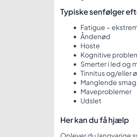
Typiske senfølger ef
Fatigue – ekstre
Åndenød
Hoste
Kognitive proble
Smerter i led og 
Tinnitus og/eller 
Manglende smags
Maveproblemer
Udslet
Her kan du få hjælp
Oplever du langvarige