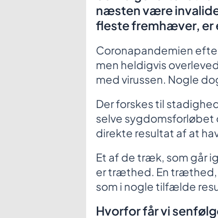
næsten være invalider
fleste fremhæver, e
Coronapandemien efter
men heldigvis overleved
med virussen. Nogle do
Der forskes til stadighed 
selve sygdomsforløbet o
direkte resultat af at h
Et af de træk, som går i
er træthed. En træthed, 
som i nogle tilfælde res
Hvorfor får vi senfølg