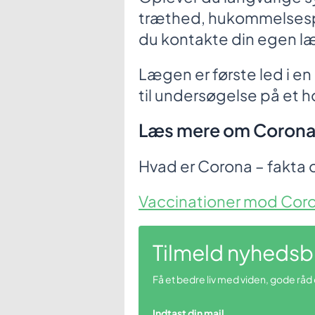
træthed, hukommelsespr
du kontakte din egen l
Lægen er første led i e
til undersøgelse på et hos
Læs mere om Corona
Hvad er Corona – fakta 
Vaccinationer mod Coron
Tilmeld nyhedsb
Få et bedre liv med viden, gode råd
Indtast din mail