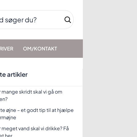
RIVER
OM/KONTAKT
e artikler
 mange skridt skal vi gå om
en?
te øjne – et godt tip til at hjælpe
rmøjne
 meget vand skal vi drikke? Få
et her