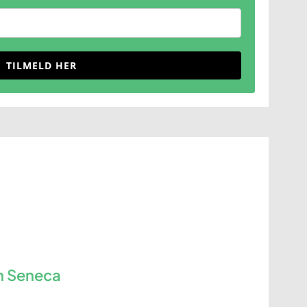
TILMELD HER
n Seneca