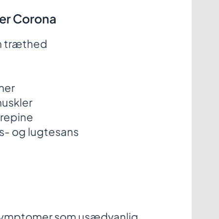
ter Corona
m træthed
mer
muskler
ørepine
- og lugtesans
 symptomer som usædvanlig