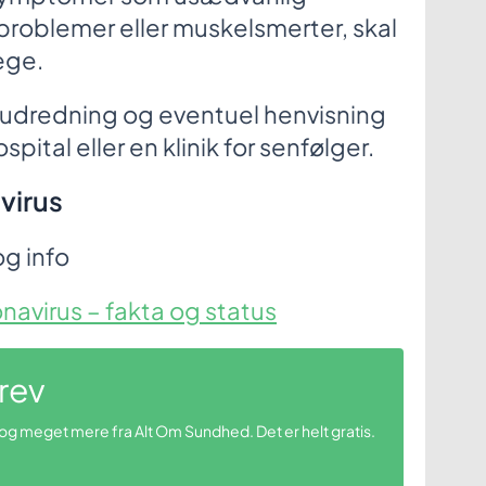
oblemer eller muskelsmerter, skal
æge.
n udredning og eventuel henvisning
pital eller en klinik for senfølger.
virus
og info
avirus – fakta og status
rev
 og meget mere fra Alt Om Sundhed. Det er helt gratis.