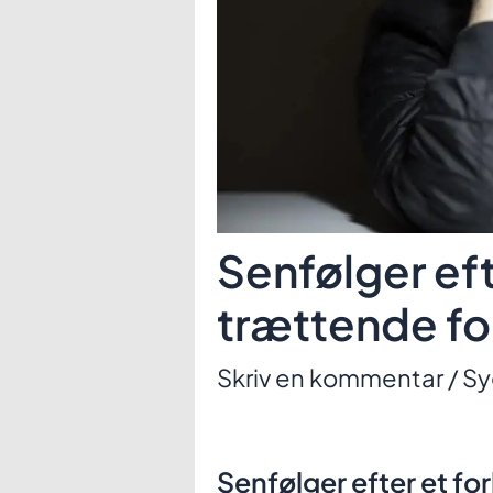
Senfølger ef
trættende fo
Skriv en kommentar
/
S
Senfølger efter et f