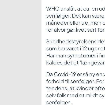
WHO anslår, at ca. en u
senfølger. Det kan være l
måneder eller tre, men 
for alvor gør livet surt f
Sundhedsstyrelsens def
som har varet i 12 uger 
Har man symptomer i fir
kaldes det et ‘længeva
Da Covid-19 er så ny en 
forhold til senfølger. F
tendens, at kvinder o
selv folk med et mildt 
senfølger .