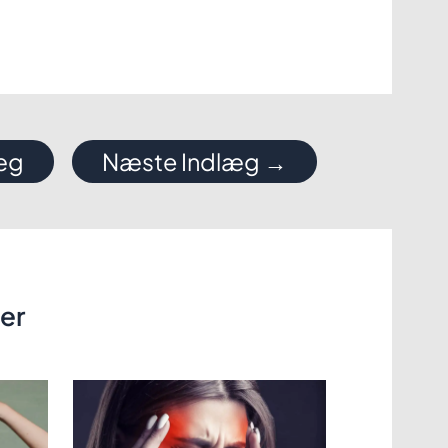
læg
Næste Indlæg
→
ler