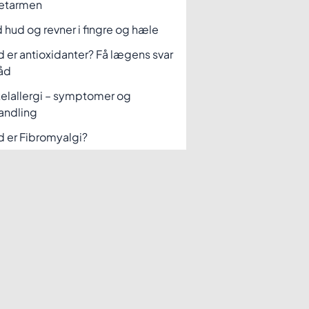
etarmen
 hud og revner i fingre og hæle
 er antioxidanter? Få lægens svar
åd
elallergi – symptomer og
andling
 er Fibromyalgi?