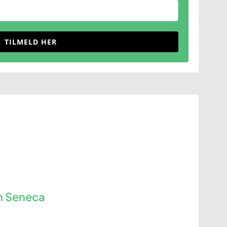
TILMELD HER
n Seneca