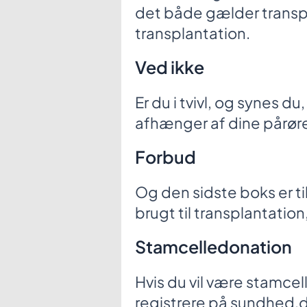
det både gælder transpl
transplantation.
Ved ikke
Er du i tvivl, og synes d
afhænger af dine pårøre
Forbud
Og den sidste boks er til
brugt til transplantation
Stamcelledonation
Hvis du vil være stamcel
registrere på sundhed.d