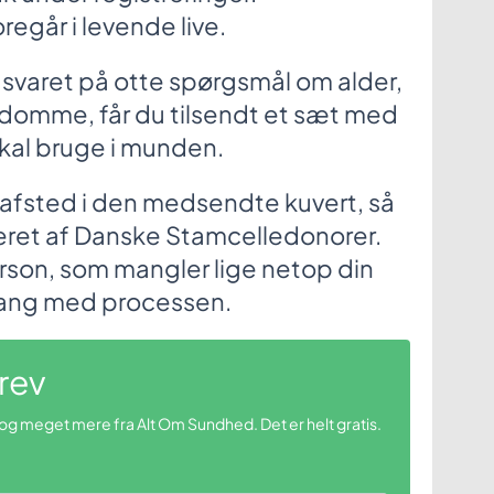
egår i levende live.
r svaret på otte spørgsmål om alder,
domme, får du tilsendt et sæt med
 skal bruge i munden.
afsted i den medsendte kuvert, så
seret af Danske Stamcelledonorer.
erson, som mangler lige netop din
gang med processen.
rev
 og meget mere fra Alt Om Sundhed. Det er helt gratis.