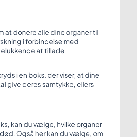
at donere alle dine organer til
rskning i forbindelse med
elukkende at tillade
ds i en boks, der viser, at dine
l give deres samtykke, ellers
ks, kan du vælge, hvilke organer
 død. Også her kan du vælge, om