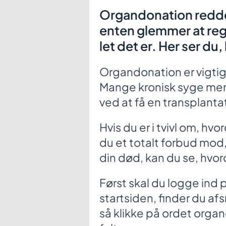
Organdonation redder
enten glemmer at regis
let det er. Her ser du
Organdonation er vigtig at 
Mange kronisk syge men
ved at få en transplanta
Hvis du er i tvivl om, hvo
du et totalt forbud mod,
din død, kan du se, hvor
Først skal du logge ind 
startsiden, finder du afs
så klikke på ordet organ