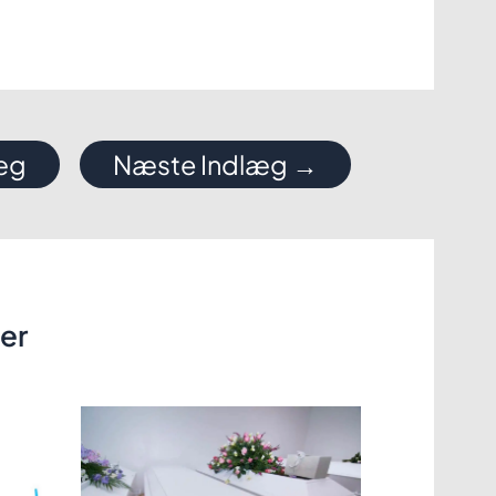
læg
Næste Indlæg
→
ler