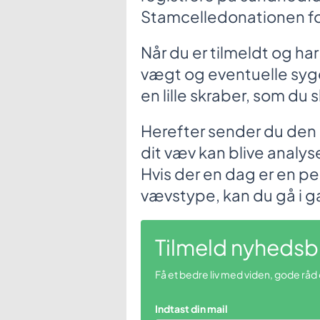
Stamcelledonationen for
Når du er tilmeldt og ha
vægt og eventuelle syg
en lille skraber, som du
Herefter sender du den 
dit væv kan blive analy
Hvis der en dag er en p
vævstype, kan du gå i 
Tilmeld nyhedsb
Få et bedre liv med viden, gode råd
Indtast din mail