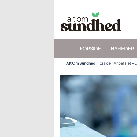
Gå
til
indholdet
FORSIDE
NYHEDER
Alt Om Sundhed:
Forside
»
Anbefalet
»
O