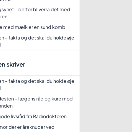
synet – derfor bliver vi det med
eren
fe med mælk er en sund kombi
n – fakta og det skal du holde øje
d
n skriver
n – fakta og det skal du holde øje
d
desten – lægens råd og kure mod
tanden
ode livsråd fra Radiodoktoren
orider er åreknuder ved