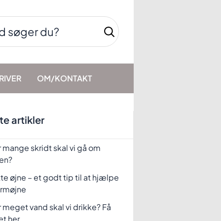
RIVER
OM/KONTAKT
e artikler
 mange skridt skal vi gå om
en?
te øjne – et godt tip til at hjælpe
rmøjne
 meget vand skal vi drikke? Få
et her