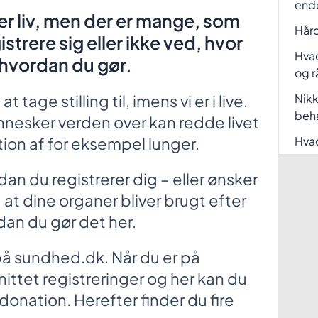
end
 liv, men der er mange, som
Hård
trere sig eller ikke ved, hvor
Hvad
, hvordan du gør.
og r
tage stilling til, imens vi er i live.
Nikk
beh
nesker verden over kan redde livet
tion af for eksempel lunger.
Hvad
rdan du registrerer dig – eller ønsker
 at dine organer bliver brugt efter
dan du gør det her.
på sundhed.dk. Når du er på
nittet registreringer og her kan du
donation. Herefter finder du fire