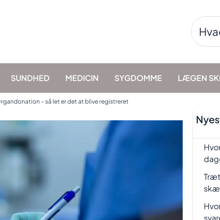
Søg
efter:
SUNDHED
MEDICIN
SYGDOMME
LÆGEN SK
rgandonation – så let er det at blive registreret
Nyest
Hvor
dag
Træt
skæ
Hvor
svar