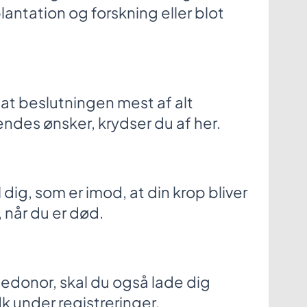
antation og forskning eller blot
u, at beslutningen mest af alt
ndes ønsker, krydser du af her.
 dig, som er imod, at din krop bliver
, når du er død.
ledonor, skal du også lade dig
k under registreringer.