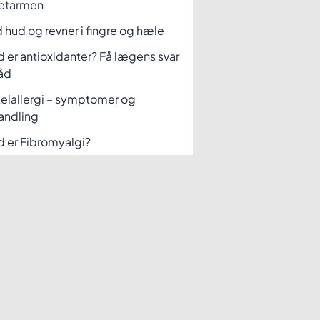
etarmen
 hud og revner i fingre og hæle
 er antioxidanter? Få lægens svar
åd
elallergi – symptomer og
andling
 er Fibromyalgi?