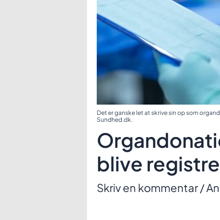
Det er ganske let at skrive sin op som organ
Sundhed.dk.
Organdonation
blive registr
Skriv en kommentar
/
An