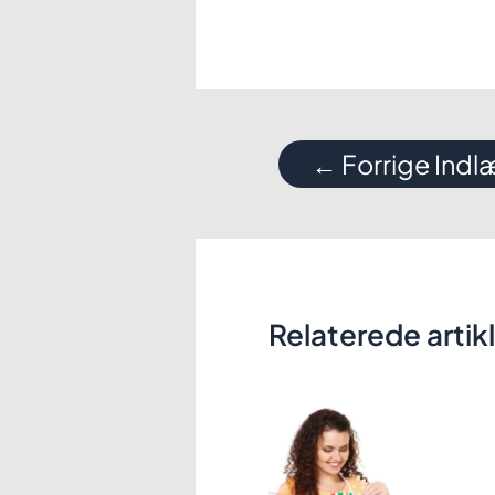
Indlægsnavigation
←
Forrige Ind
Relaterede artik