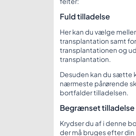
felter:
Fuld tilladelse
Her kan du vælge mellem 
transplantation samt fo
transplantationen og ud
transplantation.
Desuden kan du sætte kry
nærmeste pårørende ska
bortfalder tilladelsen.
Begrænset tilladelse
Krydser du af i denne bo
der må bruges efter din