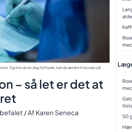
Lang
ald
Kaf
Rose
me
Læge
donor. Og hvis du en dag fortryder, kan du ændre til accept på
 – så let er det at
Rose
me
eret
Gal
tils
befalet
/ Af
Karen Seneca
50 g
Hæm