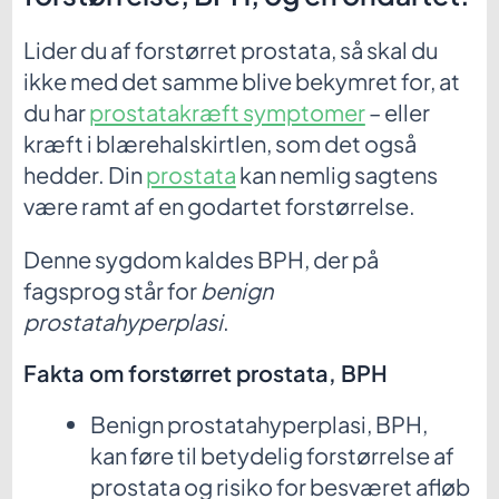
Lider du af forstørret prostata, så skal du
ikke med det samme blive bekymret for, at
du har
prostatakræft symptomer
– eller
kræft i blærehalskirtlen, som det også
hedder. Din
prostata
kan nemlig sagtens
være ramt af en godartet forstørrelse.
Denne sygdom kaldes BPH, der på
fagsprog står for
benign
prostatahyperplasi
.
Fakta om forstørret prostata, BPH
Benign prostatahyperplasi, BPH,
kan
føre til betydelig forstørrelse af
prostata og risiko for besværet afløb