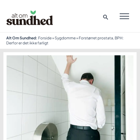
Gå
til
indholdet
MAI
ME
Alt Om Sundhed:
Forside
»
Sygdomme
»
Forstørret prostata, BPH:
Derfor er det ikke farligt