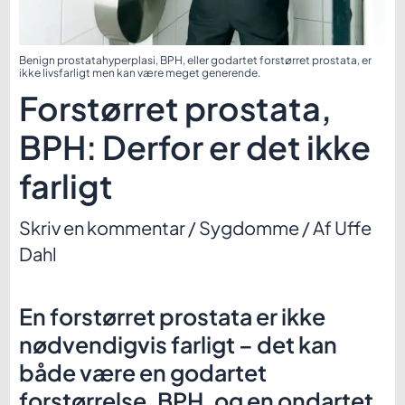
Benign prostatahyperplasi, BPH, eller godartet forstørret prostata, er
ikke livsfarligt men kan være meget generende.
Forstørret prostata,
BPH: Derfor er det ikke
farligt
Skriv en kommentar
/
Sygdomme
/ Af
Uffe
Dahl
En forstørret prostata er ikke
nødvendigvis farligt – det kan
både være en godartet
forstørrelse, BPH, og en ondartet.