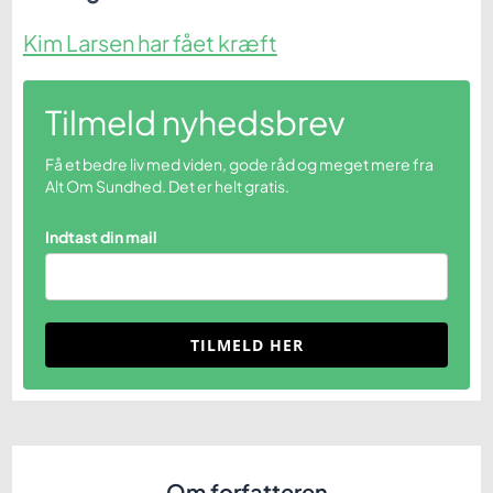
Kim Larsen har fået kræft
Tilmeld nyhedsbrev
Få et bedre liv med viden, gode råd og meget mere fra
Alt Om Sundhed. Det er helt gratis.
Indtast din mail
TILMELD HER
Om forfatteren