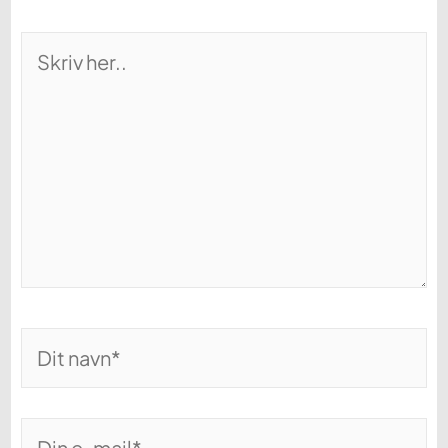
Skriv
her..
Dit
navn*
Din