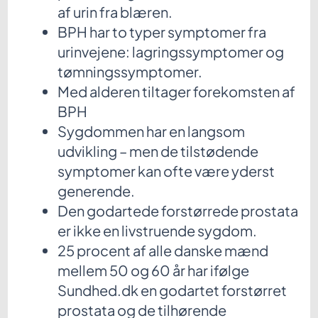
af urin fra blæren.
BPH har to typer symptomer fra
urinvejene: lagringssymptomer og
tømningssymptomer.
Med alderen tiltager forekomsten af
BPH
Sygdommen har en langsom
udvikling – men de tilstødende
symptomer kan ofte være yderst
generende.
Den godartede forstørrede prostata
er ikke en livstruende sygdom.
25 procent af alle danske mænd
mellem 50 og 60 år har ifølge
Sundhed.dk en godartet forstørret
prostata og de tilhørende