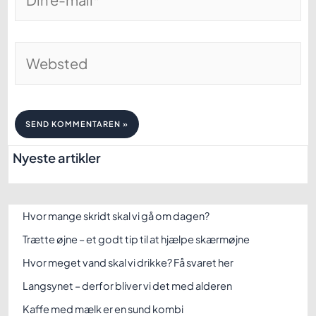
e-
mail*
Websted
Nyeste artikler
Hvor mange skridt skal vi gå om dagen?
Trætte øjne – et godt tip til at hjælpe skærmøjne
Hvor meget vand skal vi drikke? Få svaret her
Langsynet – derfor bliver vi det med alderen
Kaffe med mælk er en sund kombi