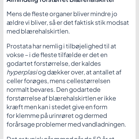
Mens de fleste organer bliver mindre jo
ældre vi bliver, så er det faktisk stik modsat
med blærehalskirtlen.
Prostata har nemlig i tilbøjelighed til at
vokse – i de fleste tilfælde er det en
godartet forstørrelse, der kaldes
hyperplasi
og dækker over, at antallet af
celler forøges, mens cellestørrelsen
normalt bevares. Den godartede
forstørrelse af blærehalskirtlen er ikke
kræft men kan i stedet give en form
for klemme på urinrøret og dermed
forårsage problemer med vandladningen.
Det er typisk når mænd når de 50 år at