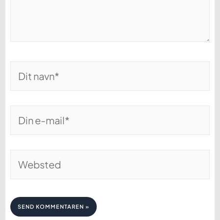
Dit
navn*
Din
e-
mail*
Websted