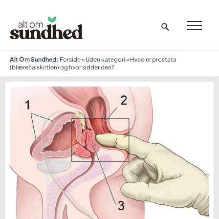
Gå
til
indholdet
MAI
ME
Alt Om Sundhed:
Forside
»
Uden kategori
»
Hvad er prostata
(blærehalskirtlen) og hvor sidder den?