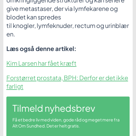
give metastaser, der via lymfekarene og
blodet kan spredes
til knogler, lymfeknuder, rectum og urinblær
en.
Læs også denne artikel:
Kim Larsen har fået kræft
Forstørret prostata, BPH: Derfor er det ikke
farligt
Tilmeld nyhedsbrev
Få et bedre liv med viden, gode råd og meget mere fra
Alt Om Sundhed. Det er helt gratis.