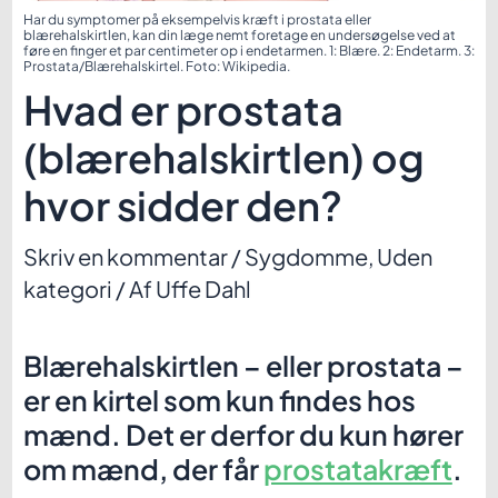
Har du symptomer på eksempelvis kræft i prostata eller
blærehalskirtlen, kan din læge nemt foretage en undersøgelse ved at
føre en finger et par centimeter op i endetarmen. 1: Blære. 2: Endetarm. 3:
Prostata/Blærehalskirtel. Foto: Wikipedia.
Hvad er prostata
(blærehalskirtlen) og
hvor sidder den?
Skriv en kommentar
/
Sygdomme
,
Uden
kategori
/ Af
Uffe Dahl
Blærehalskirtlen – eller prostata –
er en kirtel som kun findes hos
mænd. Det er derfor du kun hører
om mænd, der får
prostatakræft
.