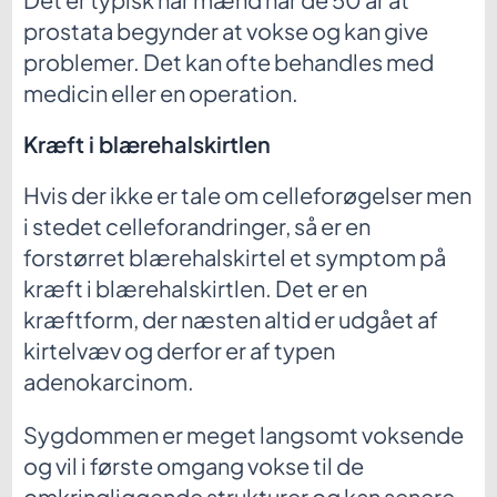
prostata begynder at vokse og kan give
problemer. Det kan ofte behandles med
medicin eller en operation.
Kræft i blærehalskirtlen
Hvis der ikke er tale om celleforøgelser men
i stedet celleforandringer, så er en
forstørret blærehalskirtel et symptom på
kræft i blærehalskirtlen. Det er en
kræftform, der næsten altid er udgået af
kirtelvæv og derfor er af typen
adenokarcinom.
Sygdommen er meget langsomt voksende
og vil i første omgang vokse til de
omkringliggende strukturer og kan senere