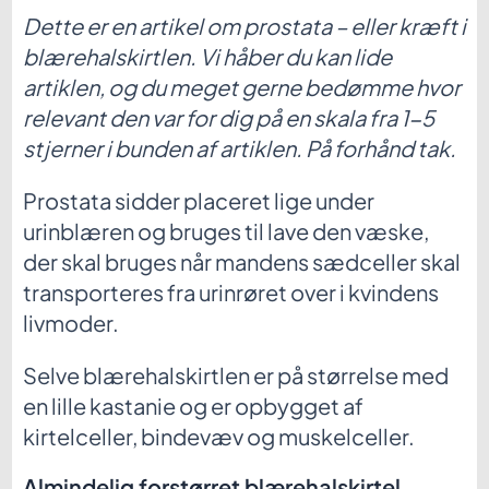
Dette er en artikel om prostata – eller kræft i
blærehalskirtlen. Vi håber du kan lide
artiklen, og du meget gerne bedømme hvor
relevant den var for dig på en skala fra 1-5
stjerner i bunden af artiklen. På forhånd tak.
Prostata sidder placeret lige under
urinblæren og bruges til lave den væske,
der skal bruges når mandens sædceller skal
transporteres fra urinrøret over i kvindens
livmoder.
Selve blærehalskirtlen er på størrelse med
en lille kastanie og er opbygget af
kirtelceller, bindevæv og muskelceller.
Almindelig forstørret blærehalskirtel