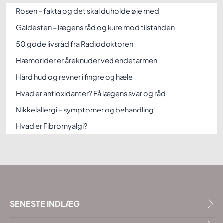
Rosen – fakta og det skal du holde øje med
Galdesten – lægens råd og kure mod tilstanden
50 gode livsråd fra Radiodoktoren
Hæmorider er åreknuder ved endetarmen
Hård hud og revner i fingre og hæle
Hvad er antioxidanter? Få lægens svar og råd
Nikkelallergi – symptomer og behandling
Hvad er Fibromyalgi?
SENESTE INDLÆG