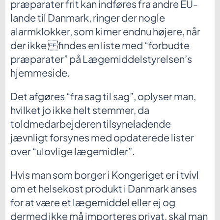
præparater frit kan indføres fra andre EU-
lande til Danmark, ringer der nogle
alarmklokker, som kimer endnu højere, når
der ikke findes en liste med “forbudte
præparater” på Lægemiddelstyrelsen’s
hjemmeside.
Det afgøres “fra sag til sag”, oplyser man,
hvilket jo ikke helt stemmer, da
toldmedarbejderen tilsyneladende
jævnligt forsynes med opdaterede lister
over “ulovlige lægemidler”.
Hvis man som borger i Kongeriget er i tvivl
om et helsekost produkt i Danmark anses
for at være et lægemiddel eller ej og
dermed ikke må importeres privat, skal man