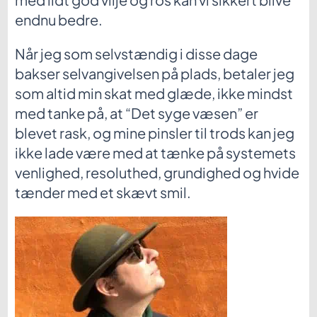
endnu bedre.
Når jeg som selvstændig i disse dage
bakser selvangivelsen på plads, betaler jeg
som altid min skat med glæde, ikke mindst
med tanke på, at “Det syge væsen” er
blevet rask, og mine pinsler til trods kan jeg
ikke lade være med at tænke på systemets
venlighed, resoluthed, grundighed og hvide
tænder med et skævt smil.