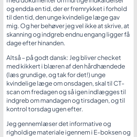
og endda en tid, der er fremrykket i forhold
til den tid, den unge kvindelige læge gav
mig. Og her behøver jeg vel ikke at skrive, at
skanning og indgreb endnu engang ligger få
dage efter hinanden.
Altså – på godt dansk: Jeg bliver checket
med kikkert i blæren af den hårdhændede
(læs grundige, og tak for det!) unge
kvindelige læge om onsdagen, skal til CT-
scan om fredagen og så igen indlægges til
indgreb om mandagen og tirsdagen, og til
kontrol torsdag ugen efter.
Jeg gennemlæser det informative og
righoldige materiale igennem i E-boksen og