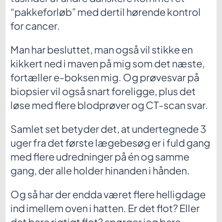
“pakkeforløb” med dertil hørende kontrol
for cancer.
Man har besluttet, man også vil stikke en
kikkert ned i maven på mig som det næste,
fortæller e-boksen mig. Og prøvesvar på
biopsier vil også snart foreligge, plus det
løse med flere blodprøver og CT-scan svar.
Samlet set betyder det, at undertegnede 3
uger fra det første lægebesøg er i fuld gang
med flere udredninger på én og samme
gang, der alle holder hinanden i hånden.
Og så har der endda været flere helligdage
ind imellem oven i hatten. Er det flot? Eller
det bare rigtigt flot? spørger jeg bare.