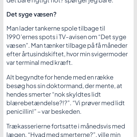
Det syge væsen?
Man lader tankerne spole tilbage til
1990’ernes spots i TV-avisen om “Det syge
væsen”. Man tænker tilbage på få måneder
efter årtusindskiftet, hvor min svigermoder
var terminal med kræft.
Alt begyndte for hende med en række
besøg hos sin doktormand, der mente, at
hendes smerter “nok skyldtes lidt
blærebetændelse?!?”. “Vi prøver med lidt
penicillin!” – var beskeden.
Trækasserierne fortsatte i månedsvis med
lægen. “Hvad med smerterne?”, ville min