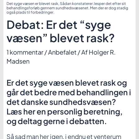
Det syge væsen er blevet rask, Sådan konstaterer Jesper det efter sit
behandlingsforløb gennem sundhedsvæsenet. Men der er dog stadig
også plads til forbedringer.
Debat: Er det “syge
væsen” blevet rask?
1 kommentar
/
Anbefalet
/ Af
Holger R.
Madsen
Er det syge væsen blevet rask og
går det bedre med behandlingen i
det danske sundhedsvæsen?
Læs her en personlig beretning,
og deltag gerne i debatten.
Så sad man her igen, i endnu et venterum