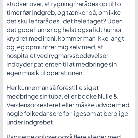
studser over, at rygning frarådes op til to
timer før indgreb, og tænker på, om ikke
det skulle frarådes i det hele taget? Uden
det gode humør og helst også lidt humor
krydret med ironi, kommer man ikke langt
og jeg opmuntrer mig selv med, at
hospitalet ved rygmarvsbedøvelser
indbyder patienten til at medbringe sin
egen musik til operationen.
Her kunne man så forestille sig at
medbringe sin tuba, eller booke Nulle &
Verdensorkesteret eller måske udvide med
nogle folkedansere for ligesom at berolige
under indgrebet.
Papirerne oplyser også flere steder med