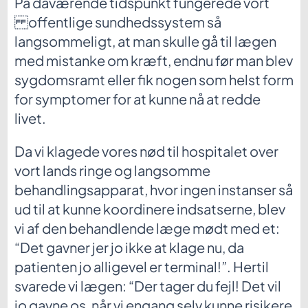
På daværende tidspunkt fungerede vort
offentlige sundhedssystem så
langsommeligt, at man skulle gå til lægen
med mistanke om kræft, endnu før man blev
sygdomsramt eller fik nogen som helst form
for symptomer for at kunne nå at redde
livet.
Da vi klagede vores nød til hospitalet over
vort lands ringe og langsomme
behandlingsapparat, hvor ingen instanser så
ud til at kunne koordinere indsatserne, blev
vi af den behandlende læge mødt med et:
“Det gavner jer jo ikke at klage nu, da
patienten jo alligevel er terminal!”. Hertil
svarede vi lægen: “Der tager du fejl! Det vil
jo gavne os, når vi engang selv kunne risikere