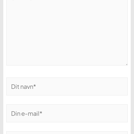
her..
Dit
navn*
Din
e-
mail*