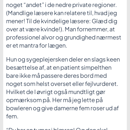
noget “andet” i de nedre private regioner.
(Mandlige læsere kan relatere til, hvad jeg
mener! Til de kvindelige læsere: Glæd dig
over at være kvinde!). Man fornemmer, at
professionel alvor og grundighed nærmest
er et mantra for lægen.
Hun og sygeplejersken deler en slags keen
besættelse af, at en patient simpelthen
bare ikke må passere deres bord med
noget som helst overset eller fejlvurderet.
Hvilket de I øvrigt også mundtligt gør
opmærksom på. Her må jeg lette på
bowleren og give damerne fem roser ud af
fem.
“Du har en tumor i blæren! Og den skal