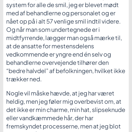
system for alle de smil, jeg er blevet mødt
med af behandlerne og personalet og er
nået op på i alt 57 venlige smil indtil videre.
Og når man som undertegnede er i
midtfyrrende, lægger man også mærke til,
at de ansatte for mestensdelens
vedkommende er yngre end én selv og
behandlerne overvejende tilhører den
“bedre halvdel” af befolkningen, hvilket ikke
trækker ned.
Nogle vil måske hævde, at jeg har været
heldig, men jeg føler mig overbevist om, at
det ikke er min charme, min hat, slipseknude
eller vandkæmmede hår, der har
fremskyndet processerne, men at jeg blot