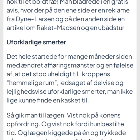
nok til et boldtræ! Man bladrede i en gratis
avis, hvor der på den ene side er en reklame
fra Dyne- Larsen og på den anden side en
artikel om Raket-Madsen og en ubådstur.
Uforklarlige smerter
Det hele startede for mange måneder siden
med ændret afføringsmønster og en følelse
af, at det stod uheldigt til i kroppens
“hemmelige rum”, ledsaget af delvise og
lejlighedsvise uforklarlige smerter, man ikke
lige kunne finde en kasket til.
Så gik man til lægen. Vist nok på konens
opfordring. Og vist nok fordi hun bestilte
tid. Og lægen kiggede på én og trykkede