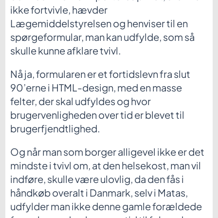
ikke fortvivle, hævder
Lægemiddelstyrelsen og henviser til en
spørgeformular, man kan udfylde, som så
skulle kunne afklare tvivl.
Nå ja, formularen er et fortidslevn fra slut
90’erne i HTML-design, med en masse
felter, der skal udfyldes og hvor
brugervenligheden over tid er blevet til
brugerfjendtlighed.
Og når man som borger alligevel ikke er det
mindste i tvivl om, at den helsekost, man vil
indføre, skulle være ulovlig, da den fås i
håndkøb overalt i Danmark, selv i Matas,
udfylder man ikke denne gamle forældede