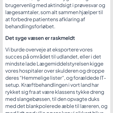
brugervenlig med aktindsigt i prøvesvar og
lægesamtaler, som alt sammen hjælper til
at forbedre patientens afklaring af
behandlingsforløbet.
Det syge væsen er raskmeldt
Vi burde overveje at eksportere vores
succes på området til udlandet, eller i det
mindste lade Lægemiddelstyrelsen kigge
vores hospitaler over skulderen og droppe
deres “Hemmelige lister“, og forældede IT-
setup. Kræftbehandlingen i vort land har
rykket sig fra at være klassens tykke dreng
med slangebøssen, til den opvagte duks
med det blankpolerede æble til læreren, og
med lidt god vilje og ros kan vi sikkert blive