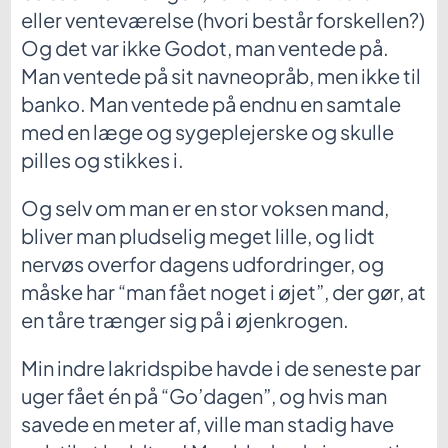
eller venteværelse (hvori består forskellen?)
Og det var ikke Godot, man ventede på.
Man ventede på sit navneopråb, men ikke til
banko. Man ventede på endnu en samtale
med en læge og sygeplejerske og skulle
pilles og stikkes i.
Og selv om man er en stor voksen mand,
bliver man pludselig meget lille, og lidt
nervøs overfor dagens udfordringer, og
måske har “man fået noget i øjet”, der gør, at
en tåre trænger sig på i øjenkrogen.
Min indre lakridspibe havde i de seneste par
uger fået én på “Go’dagen”, og hvis man
savede en meter af, ville man stadig have