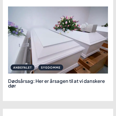
,
ANBEFALET
SYGDOMME
Dødsårsag: Her er årsagen til at vi danskere
dør