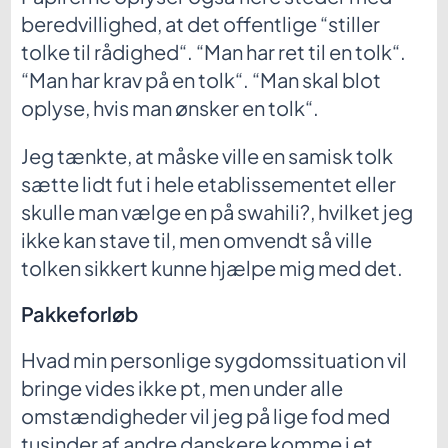
beredvillighed, at det offentlige “stiller
tolke til rådighed“. “Man har ret til en tolk“.
“Man har krav på en tolk“. “Man skal blot
oplyse, hvis man ønsker en tolk“.
Jeg tænkte, at måske ville en samisk tolk
sætte lidt fut i hele etablissementet eller
skulle man vælge en på swahili?, hvilket jeg
ikke kan stave til, men omvendt så ville
tolken sikkert kunne hjælpe mig med det.
Pakkeforløb
Hvad min personlige sygdomssituation vil
bringe vides ikke pt, men under alle
omstændigheder vil jeg på lige fod med
tusinder af andre danskere komme i et