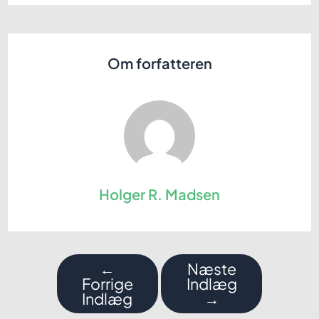
Om forfatteren
Holger R. Madsen
Indlægsnavigation
←
Næste
Forrige
Indlæg
Indlæg
→