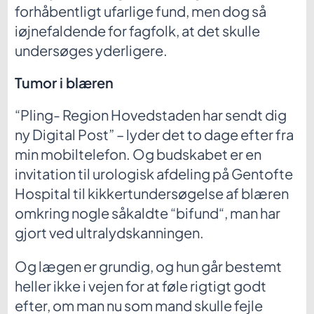
forhåbentligt ufarlige fund, men dog så
iøjnefaldende for fagfolk, at det skulle
undersøges yderligere.
Tumor i blæren
“Pling- Region Hovedstaden har sendt dig
ny Digital Post” – lyder det to dage efter fra
min mobiltelefon. Og budskabet er en
invitation til urologisk afdeling på Gentofte
Hospital til kikkertundersøgelse af blæren
omkring nogle såkaldte “bifund“, man har
gjort ved ultralydskanningen.
Og lægen er grundig, og hun går bestemt
heller ikke i vejen for at føle rigtigt godt
efter, om man nu som mand skulle fejle