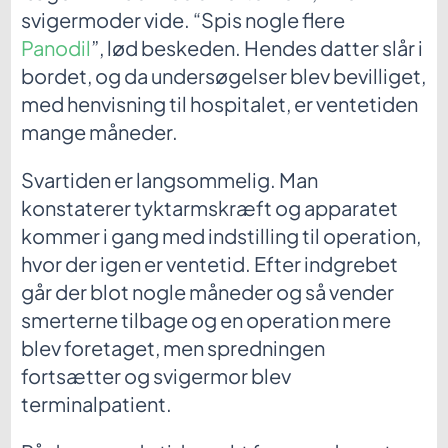
svigermoder vide. “Spis nogle flere
Panodil
”, lød beskeden. Hendes datter slår i
bordet, og da undersøgelser blev bevilliget,
med henvisning til hospitalet, er ventetiden
mange måneder.
Svartiden er langsommelig. Man
konstaterer tyktarmskræft og apparatet
kommer i gang med indstilling til operation,
hvor der igen er ventetid. Efter indgrebet
går der blot nogle måneder og så vender
smerterne tilbage og en operation mere
blev foretaget, men spredningen
fortsætter og svigermor blev
terminalpatient.