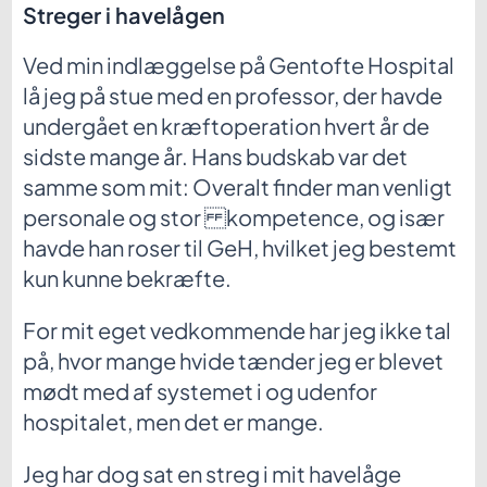
Streger i havelågen
Ved min indlæggelse på Gentofte Hospital
lå jeg på stue med en professor, der havde
undergået en kræftoperation hvert år de
sidste mange år. Hans budskab var det
samme som mit: Overalt finder man venligt
personale og stor kompetence, og især
havde han roser til GeH, hvilket jeg bestemt
kun kunne bekræfte.
For mit eget vedkommende har jeg ikke tal
på, hvor mange hvide tænder jeg er blevet
mødt med af systemet i og udenfor
hospitalet, men det er mange.
Jeg har dog sat en streg i mit havelåge