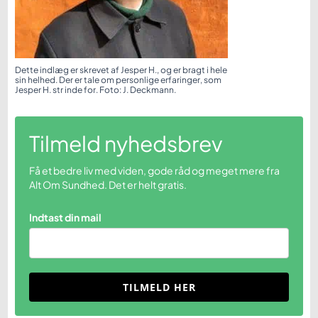
Dette indlæg er skrevet af Jesper H., og er bragt i hele
sin helhed. Der er tale om personlige erfaringer, som
Jesper H. str inde for. Foto: J. Deckmann.
Tilmeld nyhedsbrev
Få et bedre liv med viden, gode råd og meget mere fra
Alt Om Sundhed. Det er helt gratis.
Indtast din mail
TILMELD HER