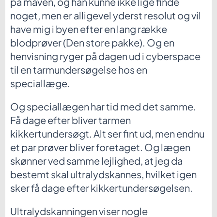
på maven, og han kunne ikke lige finde
noget, men er alligevel yderst resolut og vil
have mig i byen efter en lang række
blodprøver (Den store pakke). Og en
henvisning ryger på dagen ud i cyberspace
til en tarmundersøgelse hos en
speciallæge.
Og speciallægen har tid med det samme.
Få dage efter bliver tarmen
kikkertundersøgt. Alt ser fint ud, men endnu
et par prøver bliver foretaget. Og lægen
skønner ved samme lejlighed, at jeg da
bestemt skal ultralydskannes, hvilket igen
sker få dage efter kikkertundersøgelsen.
Ultralydskanningen viser nogle