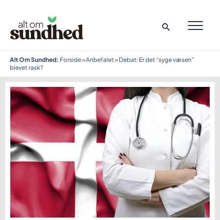
Gå
til
indholdet
MAI
ME
Alt Om Sundhed:
Forside
»
Anbefalet
»
Debat: Er det “syge væsen”
blevet rask?