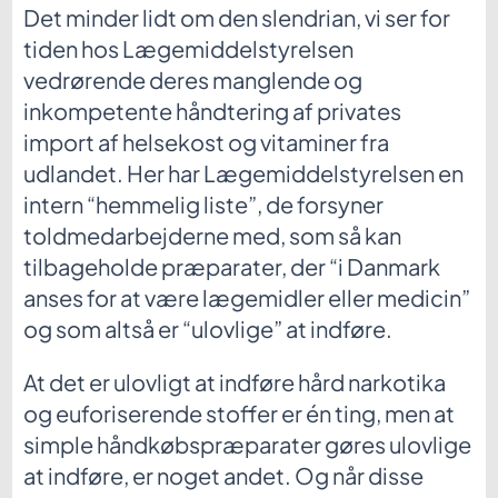
Det minder lidt om den slendrian, vi ser for
tiden hos Lægemiddelstyrelsen
vedrørende deres manglende og
inkompetente håndtering af privates
import af helsekost og vitaminer fra
udlandet. Her har Lægemiddelstyrelsen en
intern “hemmelig liste”, de forsyner
toldmedarbejderne med, som så kan
tilbageholde præparater, der “i Danmark
anses for at være lægemidler eller medicin”
og som altså er “ulovlige” at indføre.
At det er ulovligt at indføre hård narkotika
og euforiserende stoffer er én ting, men at
simple håndkøbspræparater gøres ulovlige
at indføre, er noget andet. Og når disse