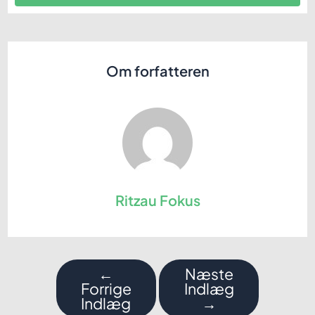
Om forfatteren
Ritzau Fokus
Indlægsnavigation
←
Næste
Forrige
Indlæg
Indlæg
→