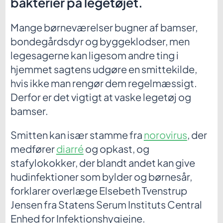
bakterier på legetøjet.
Mange børneværelser bugner af bamser,
bondegårdsdyr og byggeklodser, men
legesagerne kan ligesom andre ting i
hjemmet sagtens udgøre en smittekilde,
hvis ikke man rengør dem regelmæssigt.
Derfor er det vigtigt at vaske legetøj og
bamser.
Smitten kan især stamme fra
norovirus
, der
medfører
diarré
og opkast, og
stafylokokker, der blandt andet kan give
hudinfektioner som bylder og børnesår,
forklarer overlæge Elsebeth Tvenstrup
Jensen fra Statens Serum Instituts Central
Enhed for Infektionshygiejne.