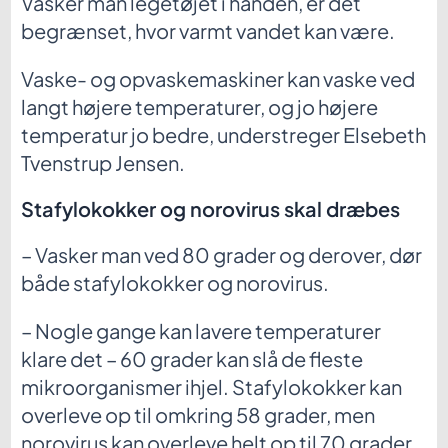
Vasker man legetøjet i hånden, er det
begrænset, hvor varmt vandet kan være.
Vaske- og opvaskemaskiner kan vaske ved
langt højere temperaturer, og jo højere
temperatur jo bedre, understreger Elsebeth
Tvenstrup Jensen.
Stafylokokker og norovirus skal dræbes
– Vasker man ved 80 grader og derover, dør
både stafylokokker og norovirus.
– Nogle gange kan lavere temperaturer
klare det – 60 grader kan slå de fleste
mikroorganismer ihjel. Stafylokokker kan
overleve op til omkring 58 grader, men
norovirus kan overleve helt op til 70 grader,