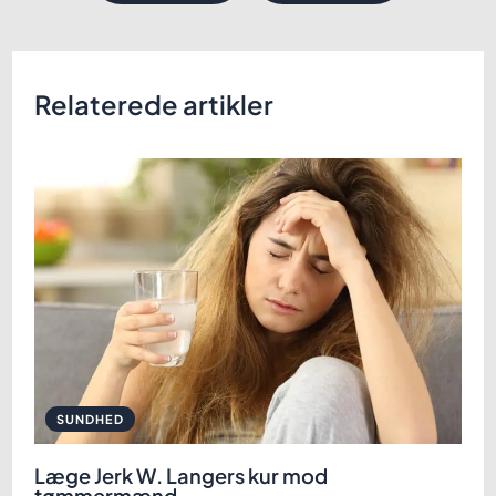
Relaterede artikler
SUNDHED
Læge Jerk W. Langers kur mod
tømmermænd