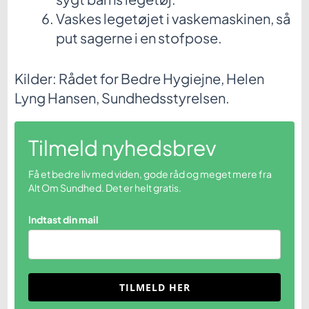
Vaskes legetøjet i vaskemaskinen, så
put sagerne i en stofpose.
Kilder: Rådet for Bedre Hygiejne, Helen
Lyng Hansen, Sundhedsstyrelsen.
Tilmeld nyhedsbrev
Få et bedre liv med viden, gode råd og meget mere fra
Alt Om Sundhed. Det er helt gratis.
Indtast din mail
TILMELD HER