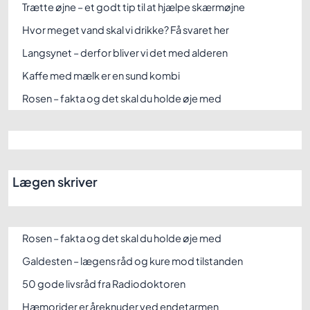
Trætte øjne – et godt tip til at hjælpe skærmøjne
Hvor meget vand skal vi drikke? Få svaret her
Langsynet – derfor bliver vi det med alderen
Kaffe med mælk er en sund kombi
Rosen – fakta og det skal du holde øje med
Lægen skriver
Rosen – fakta og det skal du holde øje med
Galdesten – lægens råd og kure mod tilstanden
50 gode livsråd fra Radiodoktoren
Hæmorider er åreknuder ved endetarmen