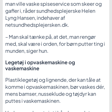
man ville vaske spiseservice som skeer og
gafler i, råder sundhedsplejerske Helen
Lyng Hansen, indehaver af
netsundhedsplejersken.dk.
– Man skal tænke på, at det, man rengør
med, skal være i orden, for børn putter ting i
munden, siger hun.
Legetøj i opvaskemaskine og
vaskemaskine
Plastiklegetøj og lignende, der kan tåle at
komme i opvaskemaskinen, bør vaskes dér,
mens bamser, nusseklude og tøjdyr kan
puttes i vaskemaskinen.