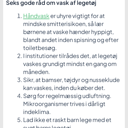
Seks gode råd om vask af legetøj
Håndvask
er uhyre vigtigt for at
mindske smitterisikoen, så lær
børnene at vaske hænder hyppigt,
blandt andet inden spisning og efter
toiletbesøg.
I institutioner tilrådes det, at legetøj
vaskes grundigt mindst en gang om
måneden.
Sikr, at bamser, tøjdyr og nusseklude
kan vaskes, inden du køber det.
Sørg for regelmæssig udluftning.
Mikroorganismer trives i dårligt
indeklima.
Lad ikke et raskt barn lege med et
sygt barns legetøj.