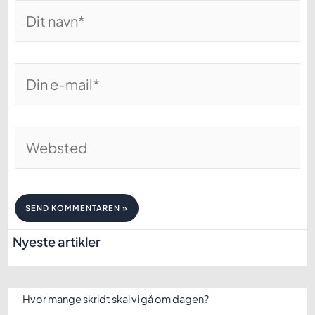
Dit
navn*
Din
e-
mail*
Websted
Nyeste artikler
Hvor mange skridt skal vi gå om dagen?