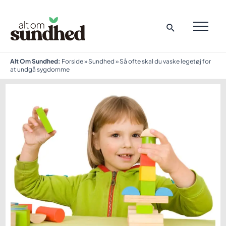
Gå
til
indholdet
MAI
ME
Alt Om Sundhed:
Forside
»
Sundhed
»
Så ofte skal du vaske legetøj for
at undgå sygdomme