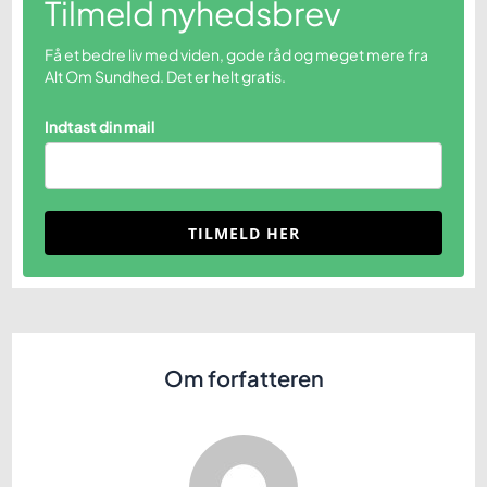
Tilmeld nyhedsbrev
Få et bedre liv med viden, gode råd og meget mere fra
Alt Om Sundhed. Det er helt gratis.
Indtast din mail
TILMELD HER
Om forfatteren