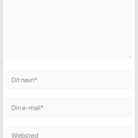
Dit
navn*
Din
e-
mail*
Websted