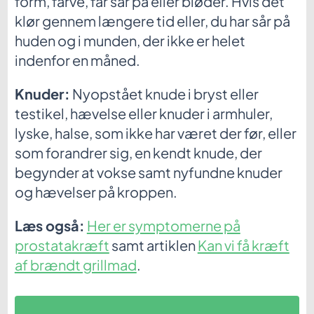
form, farve, får sår på eller bløder. Hvis det
klør gennem længere tid eller, du har sår på
huden og i munden, der ikke er helet
indenfor en måned.
Knuder:
Nyopstået knude i bryst eller
testikel, hævelse eller knuder i armhuler,
lyske, halse, som ikke har været der før, eller
som forandrer sig, en kendt knude, der
begynder at vokse samt nyfundne knuder
og hævelser på kroppen.
Læs også:
Her er symptomerne på
prostatakræft
samt artiklen
Kan vi få kræft
af brændt grillmad
.