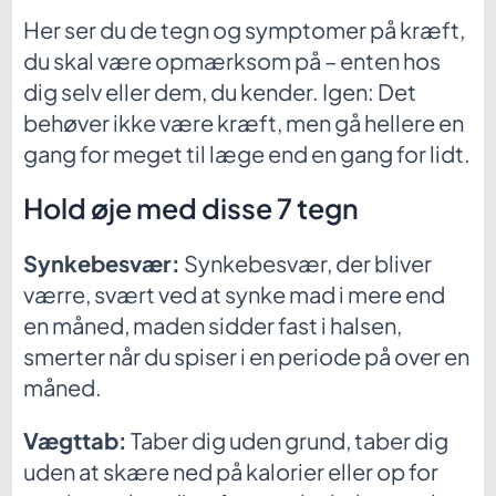
Her ser du de tegn og symptomer på kræft,
du skal være opmærksom på – enten hos
dig selv eller dem, du kender. Igen: Det
behøver ikke være kræft, men gå hellere en
gang for meget til læge end en gang for lidt.
Hold øje med disse 7 tegn
Synkebesvær:
Synkebesvær, der bliver
værre, svært ved at synke mad i mere end
en måned, maden sidder fast i halsen,
smerter når du spiser i en periode på over en
måned.
Vægttab:
Taber dig uden grund, taber dig
uden at skære ned på kalorier eller op for