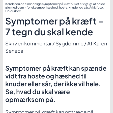
Kender du de almindelige symptomer på kræft? Det er vigtigt at holde
øje med dem - for eksempel hæshed, hoste, knuder og sår. Arkivfoto:
Colourbox.
Symptomer på kræft –
7 tegn du skal kende
Skriv en kommentar
/
Sygdomme
/ Af
Karen
Seneca
Symptomer på kræft kan spænde
vidt fra hoste og hæshed til
knuder eller sår, der ikke vil hele.
Se, hvad du skal være
opmærksom på.
Symptomer på kræft kan optræde på