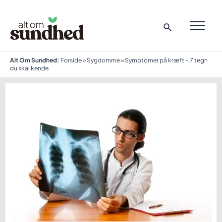
Gå
til
indholdet
MAI
ME
Alt Om Sundhed:
Forside
»
Sygdomme
»
Symptomer på kræft – 7 tegn
du skal kende