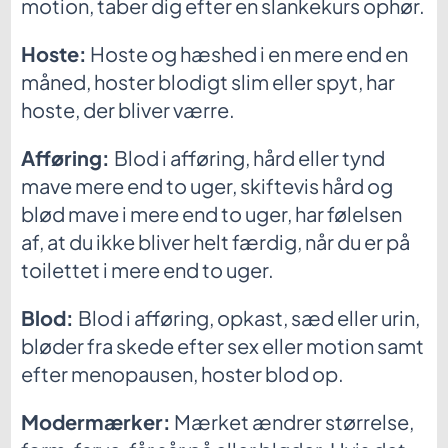
motion, taber dig efter en slankekurs ophør.
Hoste:
Hoste og hæshed i en mere end en
måned, hoster blodigt slim eller spyt, har
hoste, der bliver værre.
Afføring:
Blod i afføring, hård eller tynd
mave mere end to uger, skiftevis hård og
blød mave i mere end to uger, har følelsen
af, at du ikke bliver helt færdig, når du er på
toilettet i mere end to uger.
Blod:
Blod i afføring, opkast, sæd eller urin,
bløder fra skede efter sex eller motion samt
efter menopausen, hoster blod op.
Modermærker:
Mærket ændrer størrelse,