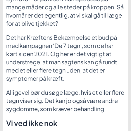
mange måder og alle steder på kroppen. Så
hvornår er det egentlig, at vi skal gå til læge
for at blive tjekket?
Det har Kræftens Bekæmpelse et bud på
med kampagnen ‘De 7 tegn’, som de har
kørt siden 2021. Og her er det vigtigt at
understrege, at man sagtens kan gå rundt
med et eller flere tegn uden, at det er
symptomer på kræft.
Alligevel bør du søge læge, hvis et eller flere
tegn viser sig. Det kan jo også være andre
sygdomme, som kræver behandling.
Vi ved ikke nok