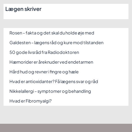
Lægen skriver
Rosen – fakta og det skal du holde øje med
Galdesten – lægens råd og kure mod tilstanden
50 gode livsråd fra Radiodoktoren
Hæmorider er åreknuder ved endetarmen
Hård hud og revner i fingre og hæle
Hvad er antioxidanter? Få lægens svar og råd
Nikkelallergi – symptomer og behandling
Hvad er Fibromyalgi?