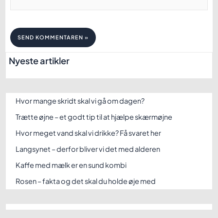
Nyeste artikler
Hvor mange skridt skal vi gå om dagen?
Trætte øjne – et godt tip til at hjælpe skærmøjne
Hvor meget vand skal vi drikke? Få svaret her
Langsynet – derfor bliver vi det med alderen
Kaffe med mælk er en sund kombi
Rosen – fakta og det skal du holde øje med