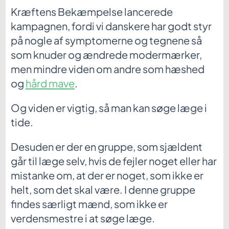
Kræftens Bekæmpelse lancerede
kampagnen, fordi vi danskere har godt styr
på nogle af symptomerne og tegnene så
som knuder og ændrede modermærker,
men mindre viden om andre som hæshed
og
hård mave
.
Og viden er vigtig, så man kan søge læge i
tide.
Desuden er der en gruppe, som sjældent
går til læge selv, hvis de fejler noget eller har
mistanke om, at der er noget, som ikke er
helt, som det skal være. I denne gruppe
findes særligt mænd, som ikke er
verdensmestre i at søge læge.