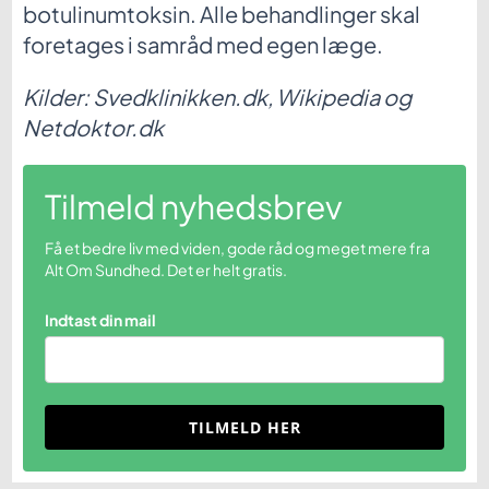
botulinumtoksin. Alle behandlinger skal
foretages i samråd med egen læge.
Kilder: Svedklinikken.dk, Wikipedia og
Netdoktor.dk
Tilmeld nyhedsbrev
Få et bedre liv med viden, gode råd og meget mere fra
Alt Om Sundhed. Det er helt gratis.
Indtast din mail
TILMELD HER