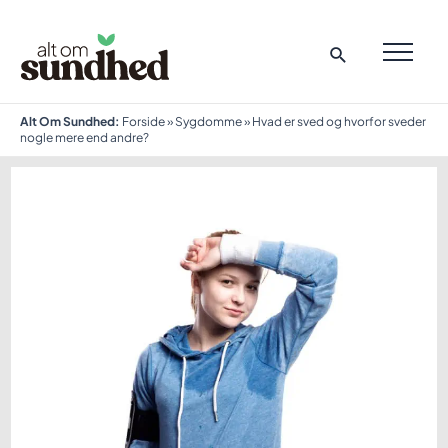
Gå
til
indholdet
MAI
ME
Alt Om Sundhed:
Forside
»
Sygdomme
»
Hvad er sved og hvorfor sveder
nogle mere end andre?