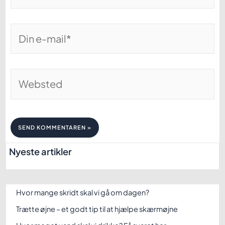
Din
e-
mail*
Websted
Nyeste artikler
Hvor mange skridt skal vi gå om dagen?
Trætte øjne – et godt tip til at hjælpe skærmøjne