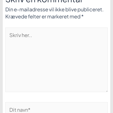
Din e-mailadresse vil ikke blive publiceret.
Krævede felter er markeret med
*
Skriv
her..
Dit
navn*