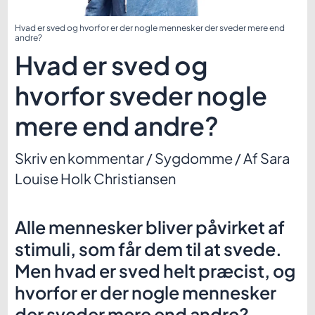
Hvad er sved og hvorfor er der nogle mennesker der sveder mere end
andre?
Hvad er sved og
hvorfor sveder nogle
mere end andre?
Skriv en kommentar
/
Sygdomme
/ Af
Sara
Louise Holk Christiansen
Alle mennesker bliver påvirket af
stimuli, som får dem til at svede.
Men hvad er sved helt præcist, og
hvorfor er der nogle mennesker
der sveder mere end andre?