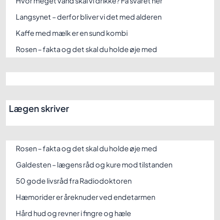
Hvor meget vand skal vi drikke? Få svaret her
Langsynet – derfor bliver vi det med alderen
Kaffe med mælk er en sund kombi
Rosen – fakta og det skal du holde øje med
Lægen skriver
Rosen – fakta og det skal du holde øje med
Galdesten – lægens råd og kure mod tilstanden
50 gode livsråd fra Radiodoktoren
Hæmorider er åreknuder ved endetarmen
Hård hud og revner i fingre og hæle